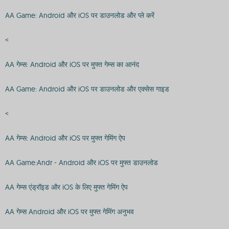
AA Game: Android और iOS पर डाउनलोड और प्ले करें
<
AA गेम्स: Android और iOS पर मुफ्त गेम्स का आनंद
AA Game: Android और iOS पर डाउनलोड और एक्सेस गाइड
<
AA गेम्स: Android और iOS पर मुफ्त गेमिंग ऐप
AA Game:Andr - Android और iOS पर मुफ्त डाउनलोड
AA गेम्स एंड्रॉइड और iOS के लिए मुफ्त गेमिंग ऐप
AA गेम्स Android और iOS पर मुफ्त गेमिंग अनुभव