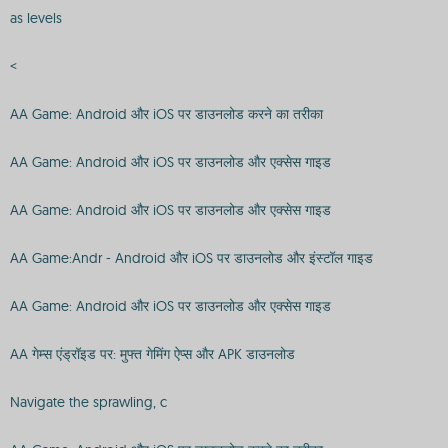
as levels
<
AA Game: Android और iOS पर डाउनलोड करने का तरीका
AA Game: Android और iOS पर डाउनलोड और एक्सेस गाइड
AA Game: Android और iOS पर डाउनलोड और एक्सेस गाइड
AA Game:Andr - Android और iOS पर डाउनलोड और इंस्टॉल गाइड
AA Game: Android और iOS पर डाउनलोड और एक्सेस गाइड
AA गेम्स एंड्रॉइड पर: मुफ्त गेमिंग ऐप्स और APK डाउनलोड
Navigate the sprawling, c