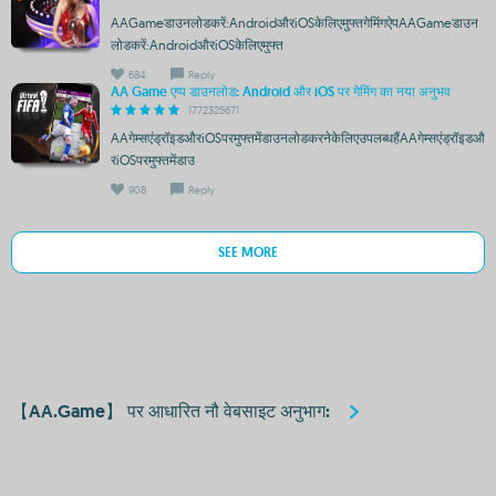
AAGameडाउनलोडकरें:AndroidऔरiOSकेलिएमुफ्तगेमिंगऐपAAGameडाउन
लोडकरें:AndroidऔरiOSकेलिएमुफ्त
684
Reply
AA Game एप्प डाउनलोड: Android और iOS पर गेमिंग का नया अनुभव
1772325671
AAगेम्सएंड्रॉइडऔरiOSपरमुफ्तमेंडाउनलोडकरनेकेलिएउपलब्धहैंAAगेम्सएंड्रॉइडऔ
रiOSपरमुफ्तमेंडाउ
908
Reply
SEE MORE
【AA.Game】 पर आधारित नौ वेबसाइट अनुभाग: