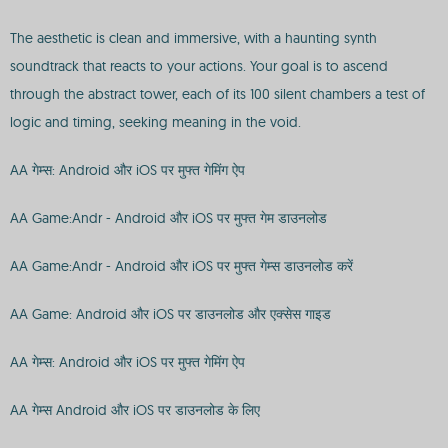
The aesthetic is clean and immersive, with a haunting synth
soundtrack that reacts to your actions. Your goal is to ascend
through the abstract tower, each of its 100 silent chambers a test of
logic and timing, seeking meaning in the void.
AA गेम्स: Android और iOS पर मुफ्त गेमिंग ऐप
AA Game:Andr - Android और iOS पर मुफ्त गेम डाउनलोड
AA Game:Andr - Android और iOS पर मुफ्त गेम्स डाउनलोड करें
AA Game: Android और iOS पर डाउनलोड और एक्सेस गाइड
AA गेम्स: Android और iOS पर मुफ्त गेमिंग ऐप
AA गेम्स Android और iOS पर डाउनलोड के लिए