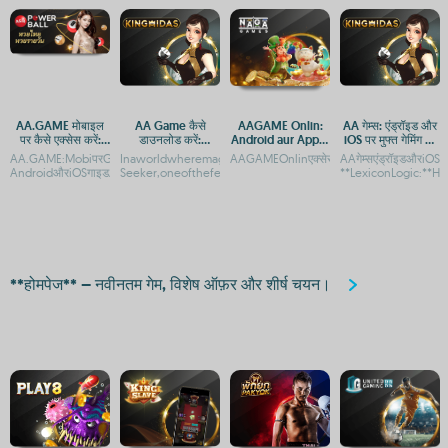
AA.GAME मोबाइल
AA Game कैसे
AAGAME Onlin:
AA गेम्स: एंड्रॉइड और
पर कैसे एक्सेस करें:
डाउनलोड करें:
Android aur Apple
iOS पर मुफ्त गेमिंग का
Android और iOS
Android और iOS
ke liye App aur
आनंद
AA.GAME:MobiपरGenshinImpactAPKडाउनलोडकरें-
Inaworldwheremagicisetchedintotheverylandscape,youarea
AAGAMEOnlinएक्सेस:AndroidऔरAppleकेलि
AAगेम्सएंड्रॉइडऔरiOSपरम
गाइड
गाइड
APK Download
AndroidऔरiOSगाइडAA.GAME:Mobiपरमोबाइलगेमिंगकाआन
Seeker,oneofthefewwhocanperce
**LexiconLogic:**H
**होमपेज** – नवीनतम गेम, विशेष ऑफ़र और शीर्ष चयन।