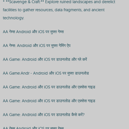
* **Scavenge & Craft:** Explore ruined landscapes and derelict
facilities to gather resources, data fragments, and ancient
technology.
AA गेम्स Android और iOS पर मुफ्त गेम्स
AA गेम्स: Android और iOS पर मुफ्त गेमिंग ऐप
AA Game: Android और iOS पर डाउनलोड और प्ले करें
AA Game:Andr - Android और iOS पर मुफ्त डाउनलोड
AA Game: Android और iOS पर डाउनलोड और एक्सेस गाइड
AA Game: Android और iOS पर डाउनलोड और एक्सेस गाइड
AA Game: Android और iOS पर डाउनलोड कैसे करें?
AA गेम्स Android और iOS पर मुफ्त गेम्स