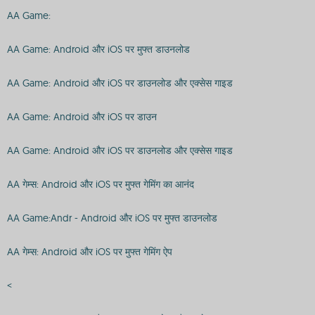
AA Game:
AA Game: Android और iOS पर मुफ्त डाउनलोड
AA Game: Android और iOS पर डाउनलोड और एक्सेस गाइड
AA Game: Android और iOS पर डाउन
AA Game: Android और iOS पर डाउनलोड और एक्सेस गाइड
AA गेम्स: Android और iOS पर मुफ्त गेमिंग का आनंद
AA Game:Andr - Android और iOS पर मुफ्त डाउनलोड
AA गेम्स: Android और iOS पर मुफ्त गेमिंग ऐप
<