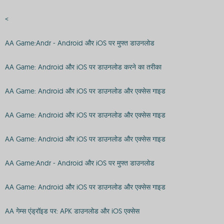
<
AA Game:Andr - Android और iOS पर मुफ्त डाउनलोड
AA Game: Android और iOS पर डाउनलोड करने का तरीका
AA Game: Android और iOS पर डाउनलोड और एक्सेस गाइड
AA Game: Android और iOS पर डाउनलोड और एक्सेस गाइड
AA Game: Android और iOS पर डाउनलोड और एक्सेस गाइड
AA Game:Andr - Android और iOS पर मुफ्त डाउनलोड
AA Game: Android और iOS पर डाउनलोड और एक्सेस गाइड
AA गेम्स एंड्रॉइड पर: APK डाउनलोड और iOS एक्सेस