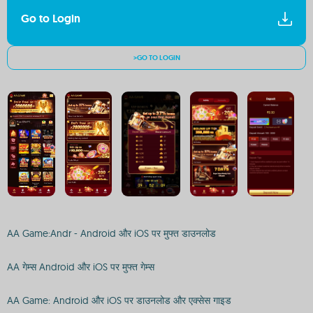
Go to Login
>GO TO LOGIN
AA Game:Andr - Android और iOS पर मुफ्त डाउनलोड
AA गेम्स Android और iOS पर मुफ्त गेम्स
AA Game: Android और iOS पर डाउनलोड और एक्सेस गाइड