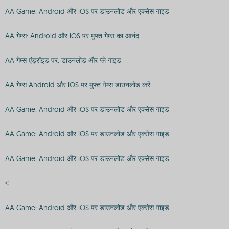
AA Game: Android और iOS पर डाउनलोड और एक्सेस गाइड
AA गेम्स: Android और iOS पर मुफ्त गेम्स का आनंद
AA गेम्स एंड्रॉइड पर: डाउनलोड और प्ले गाइड
AA गेम्स Android और iOS पर मुफ्त गेम्स डाउनलोड करें
AA Game: Android और iOS पर डाउनलोड और एक्सेस गाइड
AA Game: Android और iOS पर डाउनलोड और एक्सेस गाइड
AA Game: Android और iOS पर डाउनलोड और एक्सेस गाइड
<
AA Game: Android और iOS पर डाउनलोड और एक्सेस गाइड