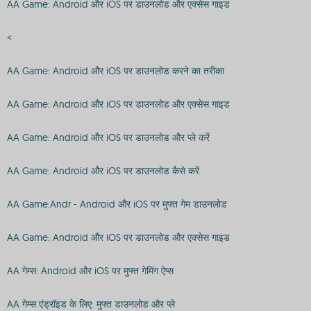
AA Game: Android और iOS पर डाउनलोड और एक्सेस गाइड
<
AA Game: Android और iOS पर डाउनलोड करने का तरीका
AA Game: Android और iOS पर डाउनलोड और एक्सेस गाइड
AA Game: Android और iOS पर डाउनलोड और प्ले करें
AA Game: Android और iOS पर डाउनलोड कैसे करें
AA Game:Andr - Android और iOS पर मुफ्त गेम डाउनलोड
AA Game: Android और iOS पर डाउनलोड और एक्सेस गाइड
AA गेम्स: Android और iOS पर मुफ्त गेमिंग ऐप्स
AA गेम्स एंड्रॉइड के लिए: मुफ्त डाउनलोड और प्ले