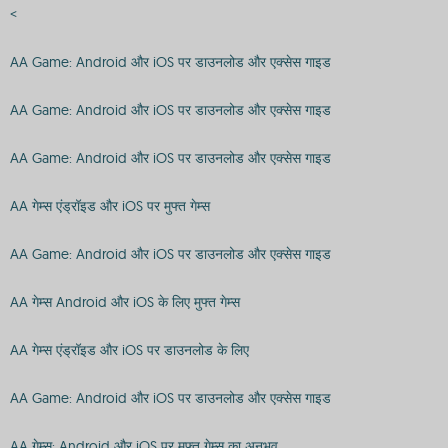
<
AA Game: Android और iOS पर डाउनलोड और एक्सेस गाइड
AA Game: Android और iOS पर डाउनलोड और एक्सेस गाइड
AA Game: Android और iOS पर डाउनलोड और एक्सेस गाइड
AA गेम्स एंड्रॉइड और iOS पर मुफ्त गेम्स
AA Game: Android और iOS पर डाउनलोड और एक्सेस गाइड
AA गेम्स Android और iOS के लिए मुफ्त गेम्स
AA गेम्स एंड्रॉइड और iOS पर डाउनलोड के लिए
AA Game: Android और iOS पर डाउनलोड और एक्सेस गाइड
AA गेम्स: Android और iOS पर मुफ्त गेम्स का अनुभव