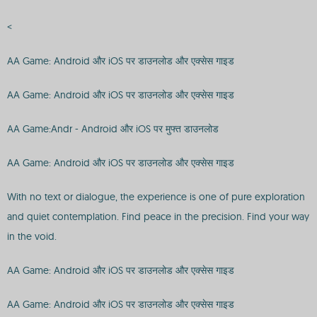
<
AA Game: Android और iOS पर डाउनलोड और एक्सेस गाइड
AA Game: Android और iOS पर डाउनलोड और एक्सेस गाइड
AA Game:Andr - Android और iOS पर मुफ्त डाउनलोड
AA Game: Android और iOS पर डाउनलोड और एक्सेस गाइड
With no text or dialogue, the experience is one of pure exploration
and quiet contemplation. Find peace in the precision. Find your way
in the void.
AA Game: Android और iOS पर डाउनलोड और एक्सेस गाइड
AA Game: Android और iOS पर डाउनलोड और एक्सेस गाइड