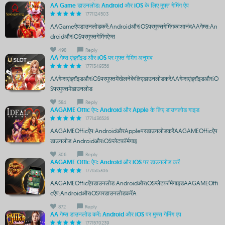
AA Game डाउनलोड: Android और iOS के लिए मुफ्त गेमिंग ऐप
1771124503
AAGameऐपडाउनलोडकरें:AndroidऔरiOSपरमुफ्तगेमिंगकाआनंदAAगेम्स:An
droidऔरiOSपरमुफ्तगेमिंगऐप्स
498
Reply
AA गेम्स एंड्रॉइड और iOS पर मुफ्त गेमिंग अनुभव
1771349356
AAगेम्सएंड्रॉइडऔरiOSपरमुफ्तमेंखेलनेकेलिएडाउनलोडकरेंAAगेम्सएंड्रॉइडऔरiO
Sपरमुफ्तमेंडाउनलोड
584
Reply
AAGAME Offic ऐप: Android और Apple के लिए डाउनलोड गाइड
1771436526
AAGAMEOfficऐप:AndroidऔरAppleपरडाउनलोडकरेंAAGAMEOfficऐप
डाउनलोड:AndroidऔरiOSप्लेटफ़ॉर्मगाइ
306
Reply
AAGAME Offic ऐप: Android और iOS पर डाउनलोड करें
1771515306
AAGAMEOfficऐपडाउनलोड:AndroidऔरiOSप्लेटफ़ॉर्मगाइडAAGAMEOffi
cऐप:AndroidऔरiOSपरडाउनलोडकरेंA
872
Reply
AA गेम्स डाउनलोड करें: Android और iOS पर मुफ्त गेमिंग एप
1771570239