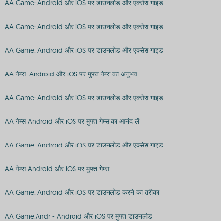
AA Game: Android और iOS पर डाउनलोड और एक्सेस गाइड
AA Game: Android और iOS पर डाउनलोड और एक्सेस गाइड
AA Game: Android और iOS पर डाउनलोड और एक्सेस गाइड
AA गेम्स: Android और iOS पर मुफ्त गेम्स का अनुभव
AA Game: Android और iOS पर डाउनलोड और एक्सेस गाइड
AA गेम्स Android और iOS पर मुफ्त गेम्स का आनंद लें
AA Game: Android और iOS पर डाउनलोड और एक्सेस गाइड
AA गेम्स Android और iOS पर मुफ्त गेम्स
AA Game: Android और iOS पर डाउनलोड करने का तरीका
AA Game:Andr - Android और iOS पर मुफ्त डाउनलोड