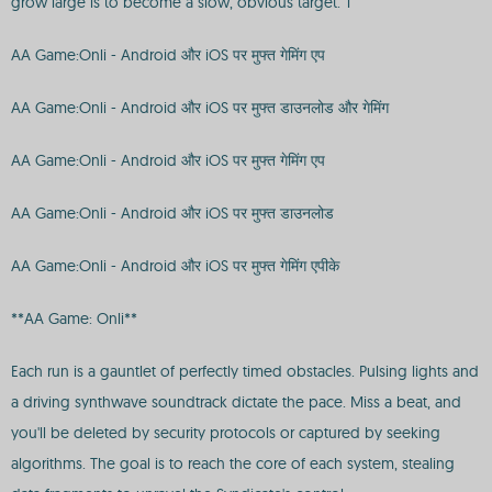
grow large is to become a slow, obvious target. T
AA Game:Onli - Android और iOS पर मुफ्त गेमिंग एप
AA Game:Onli - Android और iOS पर मुफ्त डाउनलोड और गेमिंग
AA Game:Onli - Android और iOS पर मुफ्त गेमिंग एप
AA Game:Onli - Android और iOS पर मुफ्त डाउनलोड
AA Game:Onli - Android और iOS पर मुफ्त गेमिंग एपीके
**AA Game: Onli**
Each run is a gauntlet of perfectly timed obstacles. Pulsing lights and
a driving synthwave soundtrack dictate the pace. Miss a beat, and
you'll be deleted by security protocols or captured by seeking
algorithms. The goal is to reach the core of each system, stealing