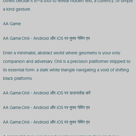
others decide it is—a tool to reveal hidden text, a currency, or simply
a kind gesture.
AA Game
AA Game:Onli - Android और iOS पर मुफ्त गेमिंग एप
Enter a minimalist, abstract world where geometry is your only
companion and adversary. Onli is a precision platformer stripped to
its essential form: a stark white triangle navigating a void of shifting
black platforms.
AA Game:Onli - Android और iOS पर डाउनलोड करें
AA Game:Onli - Android और iOS पर मुफ्त गेमिंग एप
AA Game:Onli - Android और iOS पर मुफ्त गेमिंग एप