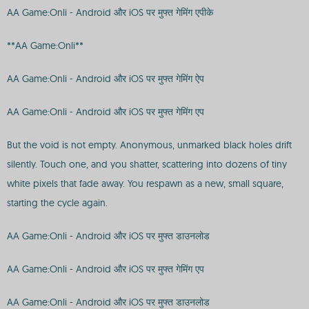
AA Game:Onli - Android और iOS पर मुफ्त गेमिंग एपीके
**AA Game:Onli**
AA Game:Onli - Android और iOS पर मुफ्त गेमिंग ऐप
AA Game:Onli - Android और iOS पर मुफ्त गेमिंग एप
But the void is not empty. Anonymous, unmarked black holes drift
silently. Touch one, and you shatter, scattering into dozens of tiny
white pixels that fade away. You respawn as a new, small square,
starting the cycle again.
AA Game:Onli - Android और iOS पर मुफ्त डाउनलोड
AA Game:Onli - Android और iOS पर मुफ्त गेमिंग एप
AA Game:Onli - Android और iOS पर मुफ्त डाउनलोड