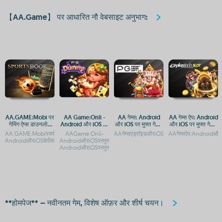
【AA.Game】 पर आधारित नौ वेबसाइट अनुभाग:
AA.GAME:Mobi पर
AA Game:Onli -
AA गेम्स: Android
AA गेम्स ऐप: Android
गेमिंग ऐप्स डाउनलोड
Android और iOS पर
और iOS पर मुफ्त गेमिंग
और iOS पर मुफ्त गेमिंग
करें - Android और
डाउनलोड करें
का आनंद
का आनंद
AA.GAME:Mobiपरमोबाइलगेमिंगकाआनंदलें-
AAGame:Onli-
AAगेम्सएंड्रॉइडऔरiOSपरमुफ्तमेंडाउनलोडकरेंAAगेम
AAगेम्सऐप:Androidऔर
iOS के लिए एक्सेस
AndroidऔरiOSकेलिएएक्सेसAA.GAME:Mobiपरमुफ्तमेंडाउनलोड
AndroidऔरiOSपरमुफ्तडाउनलोडAAGame:Onli-
AndroidऔरiOSपरमुफ्तडाउनलोडAAGame:Onli-
**होमपेज** – नवीनतम गेम, विशेष ऑफ़र और शीर्ष चयन।