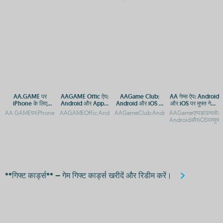
AA.GAME पर
AAGAME Offic ऐप:
AAGame Club:
AA गेम्स ऐप: Android
iPhone के लिए
Android और Apple
Android और iOS के
और iOS पर मुफ्त गेमिंग
Genshin Impact
पर डाउनलोड करें
लिए ऐप डाउनलोड गाइड
का आनंद
AA.GAMEपरiPhoneकेलिएGenshinImpactAPKडाउनलोडऔरइंस्टॉलगाइडAA.GAMEपरiPhone
AAGAMEOffic:AndroidऔरAppleकेलिएAPPडाउनलोडकरेंAAGAMEOff
AAGameClub:AndroidऔरiOSकेलिएऐप्सऔरAPK
AAGameएप्पडाउनलोड-
APK डाउनलोड और
AndroidऔरiOSपरमुफ्तग
गेम एक्सेस गाइड
**गिफ्ट कार्ड्स** – गेम गिफ्ट कार्ड्स खरीदें और रिडीम करें।