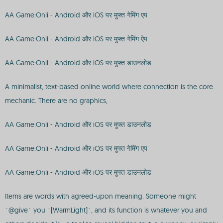
AA Game:Onli - Android और iOS पर मुफ्त गेमिंग एप
AA Game:Onli - Android और iOS पर मुफ्त गेमिंग ऐप
AA Game:Onli - Android और iOS पर मुफ्त डाउनलोड
A minimalist, text-based online world where connection is the core
mechanic. There are no graphics,
AA Game:Onli - Android और iOS पर मुफ्त डाउनलोड
AA Game:Onli - Android और iOS पर मुफ्त गेमिंग एप
AA Game:Onli - Android और iOS पर मुफ्त डाउनलोड
Items are words with agreed-upon meaning. Someone might
`@give` you `[WarmLight]`, and its function is whatever you and