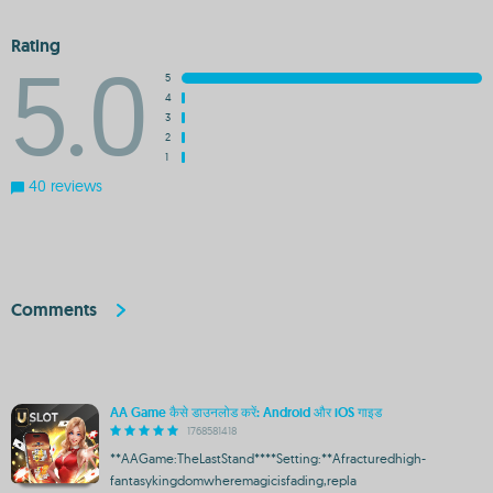
Rating
5.0
5
4
3
2
1
40 reviews
Comments
AA Game कैसे डाउनलोड करें: Android और iOS गाइड
1768581418
**AAGame:TheLastStand****Setting:**Afracturedhigh-
fantasykingdomwheremagicisfading,repla