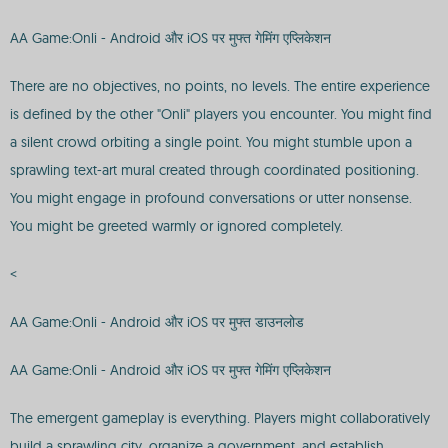
AA Game:Onli - Android और iOS पर मुफ्त गेमिंग एप्लिकेशन
There are no objectives, no points, no levels. The entire experience
is defined by the other "Onli" players you encounter. You might find
a silent crowd orbiting a single point. You might stumble upon a
sprawling text-art mural created through coordinated positioning.
You might engage in profound conversations or utter nonsense.
You might be greeted warmly or ignored completely.
<
AA Game:Onli - Android और iOS पर मुफ्त डाउनलोड
AA Game:Onli - Android और iOS पर मुफ्त गेमिंग एप्लिकेशन
The emergent gameplay is everything. Players might collaboratively
build a sprawling city, organize a government, and establish