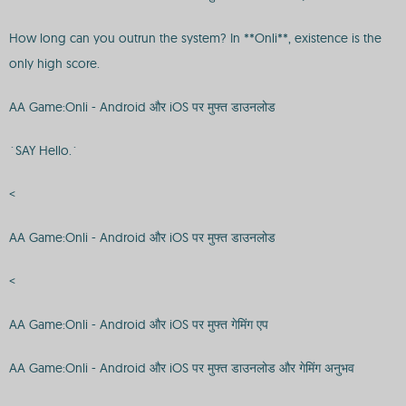
How long can you outrun the system? In **Onli**, existence is the
only high score.
AA Game:Onli - Android और iOS पर मुफ्त डाउनलोड
`SAY Hello.`
<
AA Game:Onli - Android और iOS पर मुफ्त डाउनलोड
<
AA Game:Onli - Android और iOS पर मुफ्त गेमिंग एप
AA Game:Onli - Android और iOS पर मुफ्त डाउनलोड और गेमिंग अनुभव