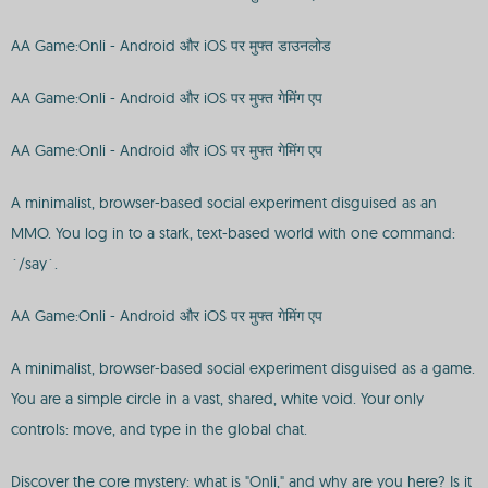
AA Game:Onli - Android और iOS पर मुफ्त डाउनलोड
AA Game:Onli - Android और iOS पर मुफ्त गेमिंग एप
AA Game:Onli - Android और iOS पर मुफ्त गेमिंग एप
A minimalist, browser-based social experiment disguised as an
MMO. You log in to a stark, text-based world with one command:
`/say`.
AA Game:Onli - Android और iOS पर मुफ्त गेमिंग एप
A minimalist, browser-based social experiment disguised as a game.
You are a simple circle in a vast, shared, white void. Your only
controls: move, and type in the global chat.
Discover the core mystery: what is "Onli," and why are you here? Is it