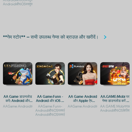
AndroidऔरiOSपरमुफ्तगेमिंगएप्लिकेशनAAG
**गेम स्टोर** – सभी उपलब्ध गेम्स को ब्राउज़ और खरीदें।
AA Game डाउनलोड
AA Game:Funn -
AA Game Android
AA.GAME:Mobi पर
करें: Android और
Android और iOS पर
और Apple ऐप
गेम्स डाउनलोड करें -
iOS के लिए मुफ्त गेमिंग
मज़ेदार गेमिंग अनुभव
डाउनलोड गाइड
Android और iOS के
AAGame:AndroidऔरiOSपरमुफ्तडाउनलोडऔरएक्सेसगाइडAAगेम्स:एंड्रॉइडऔरiOSपरमुफ्तगेमिंगक
AAGame:Funn-
AAGame:AndroidऔरiOSपरमुफ्तडाउनलोडऔरप्ले
AA.GAME:Mobiपरआसानी
एप
लिए ऐप एक्सेस
AndroidऔरiOSपरमज़ेदारगेमिंगअनुभवAAGame:Funn-
AndroidऔरiOSकेलिए
AndroidऔरiOSपरमज़ेदारगेमिंगअनुभव