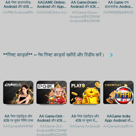
AA गेम्स डाउनलोड:
AAGAME Online:
AA Game:Down -
AA Game एप्प
Android और iOS पर
Android और Apple
Android और iOS पर
डाउनलोड: Android
मुफ्त गेमिंग एप्स
के लिए APP और APK
डाउनलोड और एक्सेस
और iOS के लिए मुफ्त
AAगेम्स:AndroidऔरiOSपरमुफ्तगेमिंगकाआनंदAAGameडाउनलोड:AndroidऔरiOSकेलिएमुफ्तगेमिंग
AAGAMEOnlin:AndroidaurApplekeliyeAppaurAPKAccessAAGA
AAGame:Down-
AAगेम्सएंड्रॉइडऔरiOSपरम
एक्सेस
गाइड
गेमिंग प्लेटफॉर्म
AndroidऔरiOSपरडाउनलोडकरेंAAGame:Do
AndroidऔरiOSपरडाउनलोडऔरएक्सेसगाइडA
**गिफ्ट कार्ड्स** – गेम गिफ्ट कार्ड्स खरीदें और रिडीम करें।
AA गेम्स एंड्रॉइड और
AA Game:Onli -
AA गेम्स एंड्रॉइड और
AAGame India
iOS पर मुफ्त गेमिंग एप्स
Android और iOS पर
iOS पर मुफ्त में
App: Android और
मुफ्त डाउनलोड
डाउनलोड करें
iOS पर डाउनलोड करें
AAGameडाउनलोडकरें:AndroidऔरiOSकेलिएमुफ्तगेमिंगऐपAAGameकैसेडाउनलोडकरें:Android
AAGame:Onli-
AAGame:AndroidऔरiOSपरमुफ्तडाउनलोडऔरएक्से
AAGameIndiaऐप:And
AndroidऔरiOSपरमुफ्तगेमिंगएपAAGame:Onli-
AndroidऔरiOSपरमुफ्तगेमिंगएपीकेAAGame: