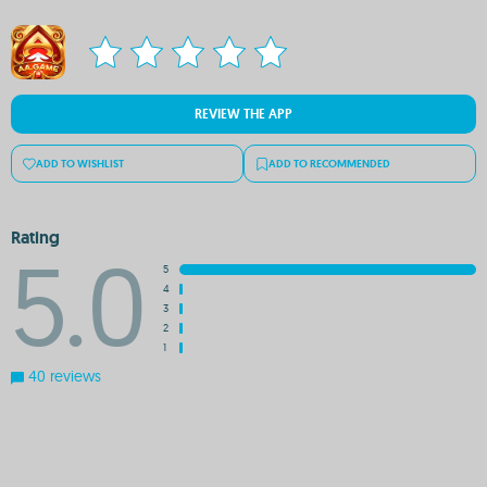
REVIEW THE APP
ADD TO WISHLIST
ADD TO RECOMMENDED
Rating
5.0
5
4
3
2
1
40 reviews