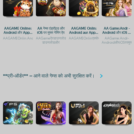
AAGAME Online:
AA गेम्स एंड्रॉइड और
AAGAME Onlin:
AA Game:Andr -
Android और Apple
iOS पर मुफ्त गेमिंग ऐप
Android aur Apple
Android और iOS पर
डिवाइस पर एक्सेस करें
ke liye ek saath
डाउनलोड और एक्सेस
AAGAMEOnlin:AndroidaurApplekeliyeAppaurAPKDownloadKaiseKarenAAGAMEOnlineग
AAGameऐपडाउनलोड:AndroidऔरiOSपरगेमिंगअनुभवAAगेम्सएंड्रॉइडऔरiOSप
AAGAMEOnlinएक्सेस:AndroidऔरAppleके
AAGame:Andr-
access karein
गाइड
डाउनलोडऔर
AndroidऔरiOSपरमुफ्तड
**प्री-ऑर्डर** – आने वाले गेम्स को अभी सुरक्षित करें।