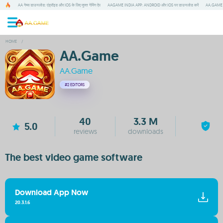
AA गेम्स डाउनलोड: एंड्रॉइड और IOS के लिए मुफ्त गेमिंग ऐप
AAGAME INDIA APP: ANDROID और IOS पर डाउनलोड करें
AA.GAME म
HOME
/
AA.Game
AA.Game
#2
EDITORS
40
3.3 M
5.0
reviews
downloads
The best video game software
Download App Now
20.3.1.6