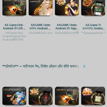
AA Game:Onli -
AAGAME Onlin
AAGAME Onlin:
AA.Game ऐप
Android और iOS पर
एक्सेस: Android और
Android और Apple
डाउनलोड: Android
मुफ्त डाउनलोड
Apple के लिए APP
के लिए APP एक्सेस
और iOS प्लेटफ़ॉर्म पर
AAGame:Onli-
AAGAMEOnlin:AndroidऔरAppleपरएक्सेसकरेंAAGAMEOnlin:And
AAGAMEOnlineगेमिंगप्लेटफ़ॉर्म:Androidऔर
**GameplayHook:***
और APK
गेमिंग एक्सेस
AndrAAGame:Onli-
AndroidऔरiOSपरडाउनलोडकरेंAAGame:Onli-
AndroidऔरiOSपरमुफ्तगेमि
**होमपेज** – नवीनतम गेम, विशेष ऑफ़र और शीर्ष चयन।