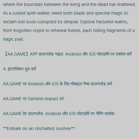
where the boundary between the living and the dead has shattered.
As a cursed spirit-walker, wield both blade and spectral magic to
reclaim lost souls corrupted by despair. Explore fractured realms,
from forgotten crypts to ethereal forests, each hiding fragments of a
tragic past.
【AA.GAME】APP डाउनलोड गाइड: Android और iOS प्लेटफ़ॉर्म पर एक्सेस करें
4. इंस्टॉलेशन पूरा करें
AA.GAME पर Android और iOS के लिए मोबाइल गेम्स डाउनलोड करें
AA.GAME पर Genshin Impact AP
AA.GAME ऐप डाउनलोड: Android और iOS प्लेटफ़ॉर्म पर गेमिंग एक्सेस
**Embark on an Uncharted Journey**