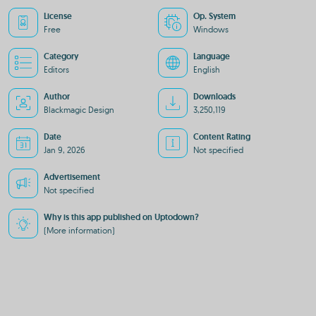
License
Op. System
Free
Windows
Category
Language
Editors
English
Author
Downloads
Blackmagic Design
3,250,119
Date
Content Rating
Jan 9, 2026
Not specified
Advertisement
Not specified
Why is this app published on Uptodown?
(More information)