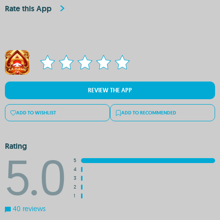
Rate this App
REVIEW THE APP
ADD TO WISHLIST
ADD TO RECOMMENDED
Rating
5.0
5
4
3
2
1
40 reviews