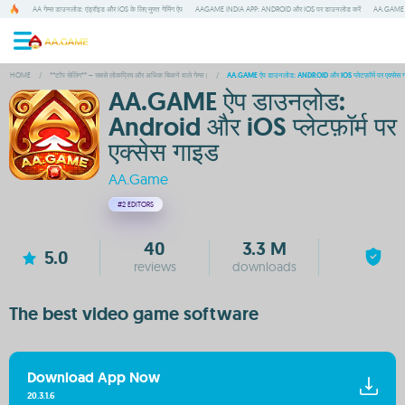
AA गेम्स डाउनलोड: एंड्रॉइड और IOS के लिए मुफ्त गेमिंग ऐप
AAGAME INDIA APP: ANDROID और IOS पर डाउनलोड करें
AA.GAME म
HOME
/
**टॉप सेलिंग** – सबसे लोकप्रिय और अधिक बिकने वाले गेम्स।
/
AA.GAME ऐप डाउनलोड: ANDROID और IOS प्लेटफ़ॉर्म पर एक्सेस 
AA.GAME ऐप डाउनलोड:
Android और iOS प्लेटफ़ॉर्म पर
एक्सेस गाइड
AA.Game
#2
EDITORS
40
3.3 M
5.0
reviews
downloads
The best video game software
Download App Now
20.3.1.6