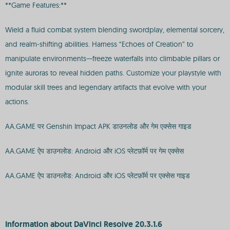
**Game Features:**
Wield a fluid combat system blending swordplay, elemental sorcery,
and realm-shifting abilities. Harness “Echoes of Creation” to
manipulate environments—freeze waterfalls into climbable pillars or
ignite auroras to reveal hidden paths. Customize your playstyle with
modular skill trees and legendary artifacts that evolve with your
actions.
AA.GAME पर Genshin Impact APK डाउनलोड और गेम एक्सेस गाइड
AA.GAME ऐप डाउनलोड: Android और iOS प्लेटफ़ॉर्म पर गेम एक्सेस
AA.GAME ऐप डाउनलोड: Android और iOS प्लेटफ़ॉर्म पर एक्सेस गाइड
Information about DaVinci Resolve 20.3.1.6