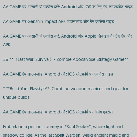
AA.GAME पर आसानी से एक्सेस करें: Android और iOS के लिए ऐप डाउनलोड गाइड
AA.GAME पर Genshin Impact APK डाउनलोड और गेम एक्सेस गाइड
AA.GAME पर आसानी से एक्सेस करें: Android और Apple डिवाइस के लिए ऐप और
APK
## **《Last War: Survival》- Zombie Apocalypse Strategy Game**
AA.GAME ऐप डाउनलोड: Android और iOS प्लेटफ़ॉर्म पर एक्सेस गाइड
* **Build Your Playstyle**: Combine weapon matrices and gear for
unique builds.
AA.GAME ऐप डाउनलोड: Android और iOS प्लेटफ़ॉर्म पर गेमिंग एक्सेस
Embark on a perilous journey in *Soul Seeker*, where light and
shadow collide. As the last Spirit Warden, wield ancient magic and