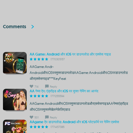
Comments
AA Game: Android और iOS पर डाउनलोड और एक्सेस गाइड
1770305157
AAGame:Andr-
AndroidऔरiOSपरमुफ्तडाउनलोडAAGame:AndroidऔरiOSपरडाउनलोड
औरएक्सेसगाइड***KeyFeat
714
Reply
AA गेम्स ऐप: एंड्रॉइड और iOS पर मुफ्त गेमिंग का आनंद
1771255594
AAGame:AndroidऔरiOSपरमुफ्तडाउनलोडऔरएक्सेसगाइडAAगेम्सएंड्रॉइड
औरiOSपरमुफ्तमेंखेलनेकेलिएडाउ
501
Reply
AAgame ऐप डाउनलोड: Android और iOS प्लेटफ़ॉर्म पर गेमिंग एक्सेस
1771457385