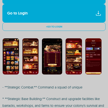
Go to Login
>GO TO LOGIN
- **Strategic Combat:** Command a squad of unique
* **Strategic Base Building:** Construct and upgrade facilities like
barracks, workshops, and farms to ensure your colony's survival and