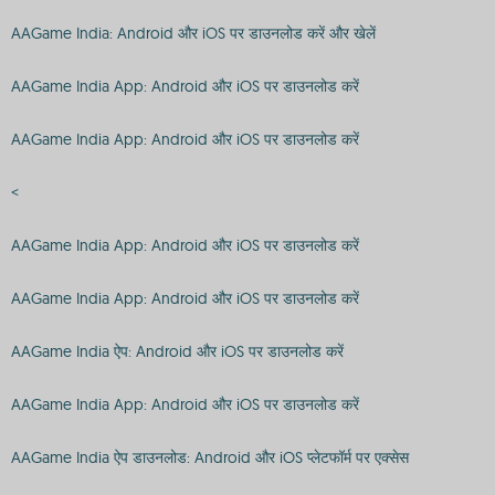
AAGame India: Android और iOS पर डाउनलोड करें और खेलें
AAGame India App: Android और iOS पर डाउनलोड करें
AAGame India App: Android और iOS पर डाउनलोड करें
<
AAGame India App: Android और iOS पर डाउनलोड करें
AAGame India App: Android और iOS पर डाउनलोड करें
AAGame India ऐप: Android और iOS पर डाउनलोड करें
AAGame India App: Android और iOS पर डाउनलोड करें
AAGame India ऐप डाउनलोड: Android और iOS प्लेटफॉर्म पर एक्सेस