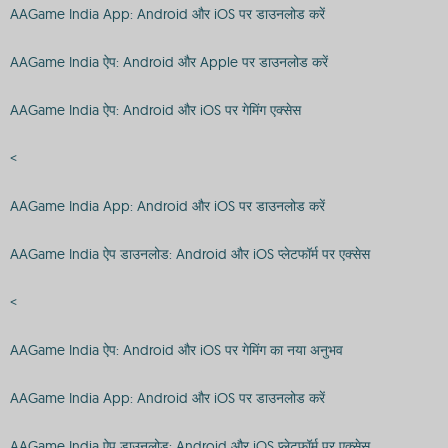
AAGame India App: Android और iOS पर डाउनलोड करें
AAGame India ऐप: Android और Apple पर डाउनलोड करें
AAGame India ऐप: Android और iOS पर गेमिंग एक्सेस
<
AAGame India App: Android और iOS पर डाउनलोड करें
AAGame India ऐप डाउनलोड: Android और iOS प्लेटफॉर्म पर एक्सेस
<
AAGame India ऐप: Android और iOS पर गेमिंग का नया अनुभव
AAGame India App: Android और iOS पर डाउनलोड करें
AAGame India ऐप डाउनलोड: Android और iOS प्लेटफॉर्म पर एक्सेस