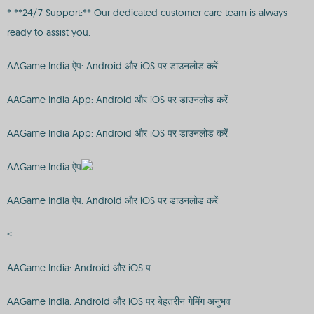
* **24/7 Support:** Our dedicated customer care team is always
ready to assist you.
AAGame India ऐप: Android और iOS पर डाउनलोड करें
AAGame India App: Android और iOS पर डाउनलोड करें
AAGame India App: Android और iOS पर डाउनलोड करें
AAGame India ऐप
AAGame India ऐप: Android और iOS पर डाउनलोड करें
<
AAGame India: Android और iOS प
AAGame India: Android और iOS पर बेहतरीन गेमिंग अनुभव