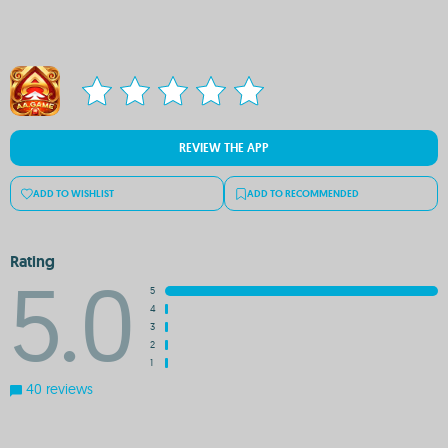
REVIEW THE APP
ADD TO WISHLIST
ADD TO RECOMMENDED
Rating
5.0
5
4
3
2
1
40 reviews