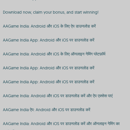
Download now, claim your bonus, and start winning!
AAGame India: Android और iOS के लिए ऐप डाउनलोड करें
AAGame India App: Android और iOS पर डाउनलोड करें
AAGame India: Android और iOS के लिए ऑनलाइन गेमिंग प्लेटफ़ॉर्म
AAGame India App: Android और iOS पर डाउनलोड करें
AAGame India App: Android और iOS पर डाउनलोड करें
AAGame India: Android और iOS पर डाउनलोड करें और ऐप एक्सेस पाएं
AAGame India ऐप: Android और iOS पर डाउनलोड करें
AAGame India: Android और iOS पर डाउनलोड करें और ऑनलाइन गेमिंग का