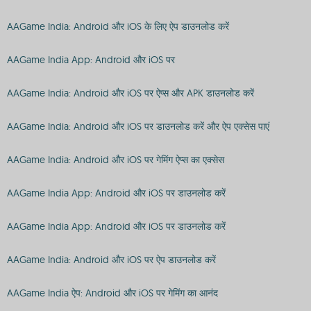
AAGame India: Android और iOS के लिए ऐप डाउनलोड करें
AAGame India App: Android और iOS पर
AAGame India: Android और iOS पर ऐप्स और APK डाउनलोड करें
AAGame India: Android और iOS पर डाउनलोड करें और ऐप एक्सेस पाएं
AAGame India: Android और iOS पर गेमिंग ऐप्स का एक्सेस
AAGame India App: Android और iOS पर डाउनलोड करें
AAGame India App: Android और iOS पर डाउनलोड करें
AAGame India: Android और iOS पर ऐप डाउनलोड करें
AAGame India ऐप: Android और iOS पर गेमिंग का आनंद