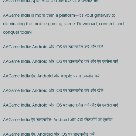
AAGame India App: Android और iOS पर डाउनलोड करें
AAGame India is more than a platform—it’s your gateway to
dominating the mobile gaming scene. Download, connect, and
conquer today!
AAGame India: Android और iOS पर डाउनलोड करें और खेलें
AAGame India: Android और iOS पर डाउनलोड करें और ऐप एक्सेस पाएं
AAGame India ऐप: Android और Apple पर डाउनलोड करें
AAGame India: Android और iOS पर डाउनलोड करें और खेलें
AAGame India: Android और iOS पर डाउनलोड करें और ऐप एक्सेस पाएं
AAGame India ऐप डाउनलोड: Android और iOS प्लेटफ़ॉर्म पर एक्सेस
AAGame India ऐप: Android और iOS पर डाउनलोड करें