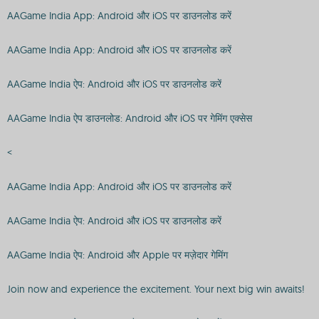
AAGame India App: Android और iOS पर डाउनलोड करें
AAGame India App: Android और iOS पर डाउनलोड करें
AAGame India ऐप: Android और iOS पर डाउनलोड करें
AAGame India ऐप डाउनलोड: Android और iOS पर गेमिंग एक्सेस
<
AAGame India App: Android और iOS पर डाउनलोड करें
AAGame India ऐप: Android और iOS पर डाउनलोड करें
AAGame India ऐप: Android और Apple पर मज़ेदार गेमिंग
Join now and experience the excitement. Your next big win awaits!