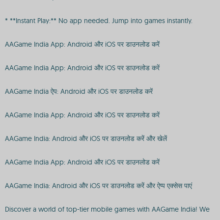
* **Instant Play:** No app needed. Jump into games instantly.
AAGame India App: Android और iOS पर डाउनलोड करें
AAGame India App: Android और iOS पर डाउनलोड करें
AAGame India ऐप: Android और iOS पर डाउनलोड करें
AAGame India App: Android और iOS पर डाउनलोड करें
AAGame India: Android और iOS पर डाउनलोड करें और खेलें
AAGame India App: Android और iOS पर डाउनलोड करें
AAGame India: Android और iOS पर डाउनलोड करें और ऐप्प एक्सेस पाएं
Discover a world of top-tier mobile games with AAGame India! We