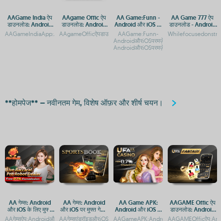
AAGame India ऐप
AAgame Offic ऐप
AA Game:Funn -
AA Game 777 ऐप
डाउनलोड: Android
डाउनलोड: Android
Android और iOS पर
डाउनलोड - Android
और iOS प्लेटफ़ॉर्म पर
और iOS प्लेटफ़ॉर्म पर
मज़ेदार गेमिंग अनुभव
और iOS प्लेटफॉर्म पर
AAGameIndiaApp:AndroidऔरiOSपरडाउनलोडकरेंAAGameIndiaApp:AndroidऔरiOSपरड
AAgameOfficऐपडाउनलोड:AndroidऔरiOSप्लेटफ़ॉर्मपरगेमिंगएक्सेसA
AAGame:Funn-
Whilefocusedonstra
एक्सेस
एक्सेस गाइड
एक्सेस
AndroidऔरiOSपरमज़ेदारगेमिंगअनुभवAAGame
AndroidऔरiOSपरमज़ेदारगेमिंगअनुभव
**होमपेज** – नवीनतम गेम, विशेष ऑफ़र और शीर्ष चयन।
AA गेम्स: Android
AA गेम्स: Android
AA Game APK:
AAGAME Offic ऐप
और iOS के लिए मुफ्त
और iOS पर मुफ्त गेमिंग
Android और iOS के
डाउनलोड: Android
गेमिंग ऐप्स
का आनंद
लिए मुफ्त डाउनलोड
और iOS प्लेटफ़ॉर्म
AAगेम्सऐप:AndroidऔरiOSपरमुफ्तगेमिंगकाआनंदAAगेम्स:AndroidऔरiOSपरमुफ्तगेमिंगएप्स
AAगेम्सएंड्रॉइडऔरiOSपरमुफ्तमेंडाउनलोडकरेंAAगेम्स:AndroidऔरiOSपरमुफ
AAGameAPK:AndroidऔरiOSकेलिएडाउनलोडग
AAGAMEOfficऐप:And