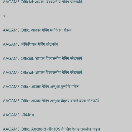
AAGAME Official: आपका विश्वसनीय गेमिंग प्लेटफॉर्म
<
AAGAME Offic: आपका गेमिंग मनोरंजन गंतव्य
AAGAME ऑफिशियल गेमिंग प्लेटफॉर्म
AAGAME Official: आपका विश्वसनीय गेमिंग प्लेटफॉर्म
AAGAME Official: आपका विश्वसनीय गेमिंग प्लेटफॉर्म
AAGAME Offic: आपका गेमिंग अनुभव पुनर्परिभाषित
AAGAME Offic: आपका गेमिंग अनुभव बेहतर बनाने वाला प्लेटफॉर्म
AAGAME ऑफिशिय
AAGAME Offic: Android और iOS के लिए ऐप डाउनलोड गाइड