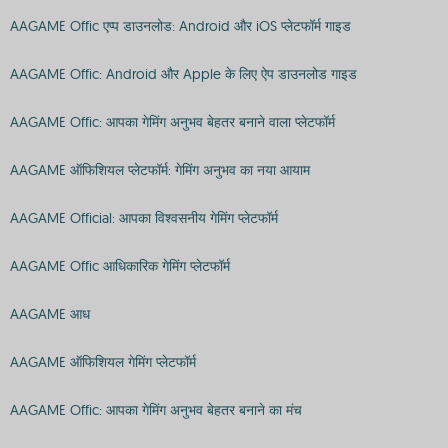
AAGAME Offic एप्प डाउनलोड: Android और iOS प्लेटफॉर्म गाइड
AAGAME Offic: Android और Apple के लिए ऐप डाउनलोड गाइड
AAGAME Offic: आपका गेमिंग अनुभव बेहतर बनाने वाला प्लेटफॉर्म
AAGAME ऑफिशियल प्लेटफॉर्म: गेमिंग अनुभव का नया आयाम
AAGAME Official: आपका विश्वसनीय गेमिंग प्लेटफॉर्म
AAGAME Offic आधिकारिक गेमिंग प्लेटफॉर्म
AAGAME आध
AAGAME ऑफिशियल गेमिंग प्लेटफॉर्म
AAGAME Offic: आपका गेमिंग अनुभव बेहतर बनाने का मंच