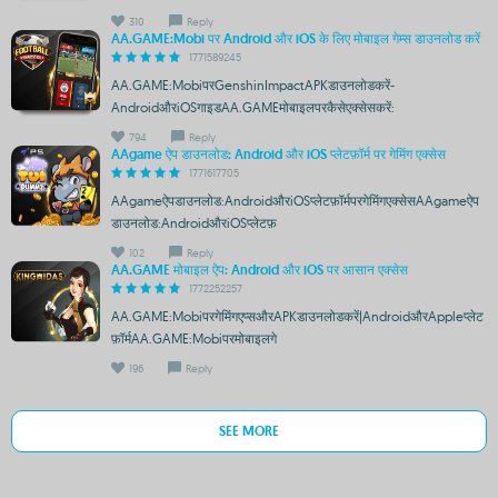
310
Reply
AA.GAME:Mobi पर Android और iOS के लिए मोबाइल गेम्स डाउनलोड करें
1771589245
AA.GAME:MobiपरGenshinImpactAPKडाउनलोडकरें-
AndroidऔरiOSगाइडAA.GAMEमोबाइलपरकैसेएक्सेसकरें:
794
Reply
AAgame ऐप डाउनलोड: Android और iOS प्लेटफ़ॉर्म पर गेमिंग एक्सेस
1771617705
AAgameऐपडाउनलोड:AndroidऔरiOSप्लेटफ़ॉर्मपरगेमिंगएक्सेसAAgameऐप
डाउनलोड:AndroidऔरiOSप्लेटफ़
102
Reply
AA.GAME मोबाइल ऐप: Android और iOS पर आसान एक्सेस
1772252257
AA.GAME:Mobiपरगेमिंगएप्सऔरAPKडाउनलोडकरें|AndroidऔरAppleप्लेट
फ़ॉर्मAA.GAME:Mobiपरमोबाइलगे
196
Reply
SEE MORE