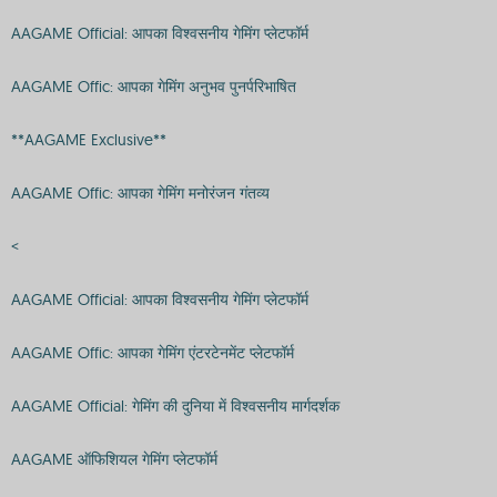
AAGAME Official: आपका विश्वसनीय गेमिंग प्लेटफॉर्म
AAGAME Offic: आपका गेमिंग अनुभव पुनर्परिभाषित
**AAGAME Exclusive**
AAGAME Offic: आपका गेमिंग मनोरंजन गंतव्य
<
AAGAME Official: आपका विश्वसनीय गेमिंग प्लेटफॉर्म
AAGAME Offic: आपका गेमिंग एंटरटेनमेंट प्लेटफॉर्म
AAGAME Official: गेमिंग की दुनिया में विश्वसनीय मार्गदर्शक
AAGAME ऑफिशियल गेमिंग प्लेटफॉर्म