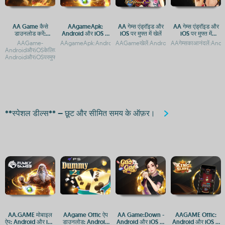
AA Game कैसे
AAgameApk:
AA गेम्स एंड्रॉइड और
AA गेम्स एंड्रॉइड और
डाउनलोड करें:
Android और iOS के
iOS पर मुफ्त में खेलें
iOS पर मुफ्त में
Android और iOS
लिए बेस्ट गेमिंग ऐप्स
डाउनलोड करें
AAGame-
AAgameApk:AndroidऔरiOSकेलिएगेमिंगऐप्सकासर्वश्रेष्ठप्लेटफ़ॉर्मA
AAGameखेलें:AndroidऔरiOSपरमुफ्तडाउनलोड
AAगेम्सकाआनंदलें:And
गाइड
AndroidऔरiOSकेलिएमुफ्तडाउनलोडऔरप्लेAAगेम्सऐप-
AndroidऔरiOSपरमुफ्तगेमिंगकाआनंदAAगेम
**स्पेशल डील्स** – छूट और सीमित समय के ऑफ़र।
AA.GAME मोबाइल
AAgame Offic ऐप
AA Game:Down -
AAGAME Offic:
ऐप: Android और iOS
डाउनलोड: Android
Android और iOS पर
Android और iOS के