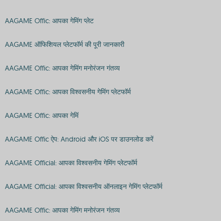
AAGAME Offic: आपका गेमिंग प्लेट
AAGAME ऑफिशियल प्लेटफॉर्म की पूरी जानकारी
AAGAME Offic: आपका गेमिंग मनोरंजन गंतव्य
AAGAME Offic: आपका विश्वसनीय गेमिंग प्लेटफॉर्म
AAGAME Offic: आपका गेमिं
AAGAME Offic ऐप: Android और iOS पर डाउनलोड करें
AAGAME Official: आपका विश्वसनीय गेमिंग प्लेटफॉर्म
AAGAME Official: आपका विश्वसनीय ऑनलाइन गेमिंग प्लेटफॉर्म
AAGAME Offic: आपका गेमिंग मनोरंजन गंतव्य