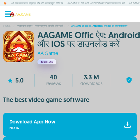
AA गेम्स डाउनलोड: एंड्रॉइड और IOS के लिए मुफ्त गेमिंग ऐप
AAGAME INDIA APP: ANDROID और IOS पर डाउनलोड करें
AA.GAME म
HOME
/
**सहायता केंद्र** – सामान्य प्रश्न, समर्थन और संपर्क।
/
AAGAME OFFIC ऐप: ANDROID और IOS पर डाउनलोड करें
AAGAME Offic ऐप: Android
और iOS पर डाउनलोड करें
AA.Game
#2
EDITORS
40
3.3 M
5.0
reviews
downloads
The best video game software
Download App Now
20.3.1.6