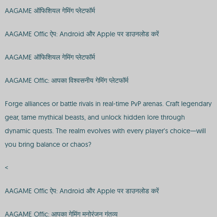
AAGAME ऑफिशियल गेमिंग प्लेटफॉर्म
AAGAME Offic ऐप: Android और Apple पर डाउनलोड करें
AAGAME ऑफिशियल गेमिंग प्लेटफॉर्म
AAGAME Offic: आपका विश्वसनीय गेमिंग प्लेटफॉर्म
Forge alliances or battle rivals in real-time PvP arenas. Craft legendary
gear, tame mythical beasts, and unlock hidden lore through
dynamic quests. The realm evolves with every player’s choice—will
you bring balance or chaos?
<
AAGAME Offic ऐप: Android और Apple पर डाउनलोड करें
AAGAME Offic: आपका गेमिंग मनोरंजन गंतव्य