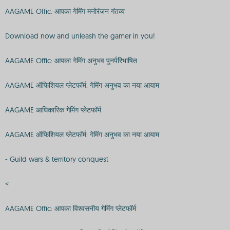
AAGAME Offic: आपका गेमिंग मनोरंजन गंतव्य
Download now and unleash the gamer in you!
AAGAME Offic: आपका गेमिंग अनुभव पुनर्परिभाषित
AAGAME ऑफिशियल प्लेटफॉर्म: गेमिंग अनुभव का नया आयाम
AAGAME आधिकारिक गेमिंग प्लेटफॉर्म
AAGAME ऑफिशियल प्लेटफॉर्म: गेमिंग अनुभव का नया आयाम
- Guild wars & territory conquest
<
AAGAME Offic: आपका विश्वसनीय गेमिंग प्लेटफॉर्म