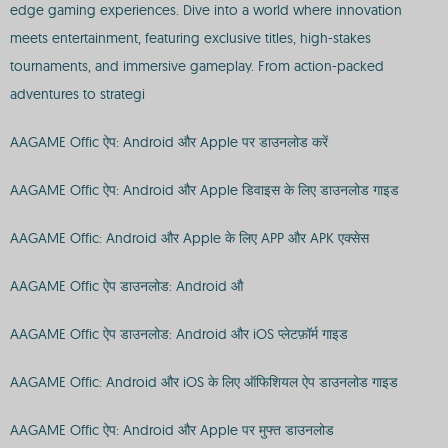
edge gaming experiences. Dive into a world where innovation
meets entertainment, featuring exclusive titles, high-stakes
tournaments, and immersive gameplay. From action-packed
adventures to strategi
AAGAME Offic ऐप: Android और Apple पर डाउनलोड करें
AAGAME Offic ऐप: Android और Apple डिवाइस के लिए डाउनलोड गाइड
AAGAME Offic: Android और Apple के लिए APP और APK एक्सेस
AAGAME Offic ऐप डाउनलोड: Android औ
AAGAME Offic ऐप डाउनलोड: Android और iOS प्लेटफ़ॉर्म गाइड
AAGAME Offic: Android और iOS के लिए ऑफिशियल ऐप डाउनलोड गाइड
AAGAME Offic ऐप: Android और Apple पर मुफ्त डाउनलोड