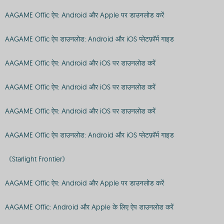
AAGAME Offic ऐप: Android और Apple पर डाउनलोड करें
AAGAME Offic ऐप डाउनलोड: Android और iOS प्लेटफ़ॉर्म गाइड
AAGAME Offic ऐप: Android और iOS पर डाउनलोड करें
AAGAME Offic ऐप: Android और iOS पर डाउनलोड करें
AAGAME Offic ऐप: Android और iOS पर डाउनलोड करें
AAGAME Offic ऐप डाउनलोड: Android और iOS प्लेटफ़ॉर्म गाइड
《Starlight Frontier》
AAGAME Offic ऐप: Android और Apple पर डाउनलोड करें
AAGAME Offic: Android और Apple के लिए ऐप डाउनलोड करें