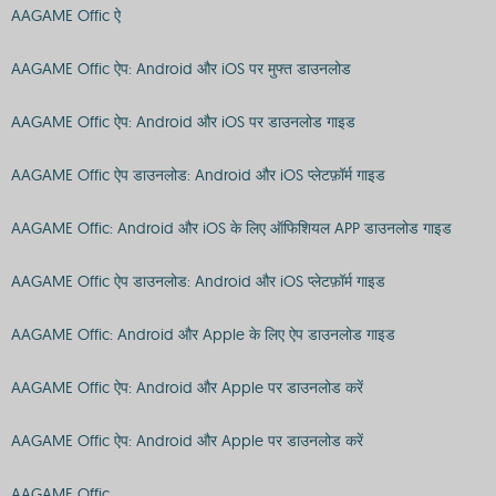
AAGAME Offic ऐ
AAGAME Offic ऐप: Android और iOS पर मुफ्त डाउनलोड
AAGAME Offic ऐप: Android और iOS पर डाउनलोड गाइड
AAGAME Offic ऐप डाउनलोड: Android और iOS प्लेटफ़ॉर्म गाइड
AAGAME Offic: Android और iOS के लिए ऑफिशियल APP डाउनलोड गाइड
AAGAME Offic ऐप डाउनलोड: Android और iOS प्लेटफ़ॉर्म गाइड
AAGAME Offic: Android और Apple के लिए ऐप डाउनलोड गाइड
AAGAME Offic ऐप: Android और Apple पर डाउनलोड करें
AAGAME Offic ऐप: Android और Apple पर डाउनलोड करें
AAGAME Offic