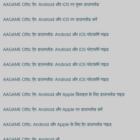
AAGAME Offic ऐप: Android और iOS पर मुफ्त डाउनलोड
AAGAME Offic ऐप: Android और iOS पर डाउनलोड करें
AAGAME Offic ऐप डाउनलोड: Android और iOS प्लेटफ़ॉर्म गाइड
AAGAME Offic ऐप डाउनलोड: Android और iOS प्लेटफॉर्म गाइड
AAGAME Offic ऐप डाउनलोड: Android और iOS प्लेटफ़ॉर्म गाइड
AAGAME Offic ऐप डाउनलोड: Android और iOS प्लेटफ़ॉर्म गाइड
AAGAME Offic ऐप: Android और Apple डिवाइस के लिए डाउनलोड गाइड
AAGAME Offic ऐप: Android और Apple पर डाउनलोड करें
AAGAME Offic: Android और Apple के लिए ऐप डाउनलोड गाइड
AAGAME Offic ऐप: Android औ