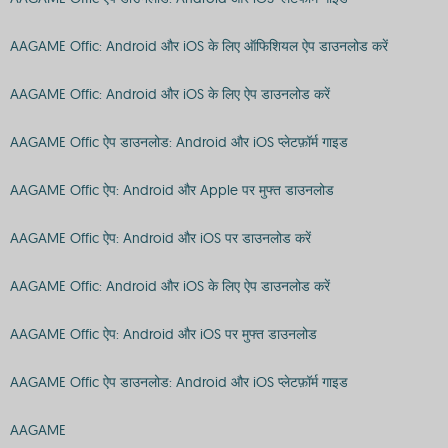
AAGAME Offic: Android और iOS के लिए ऑफिशियल ऐप डाउनलोड करें
AAGAME Offic: Android और iOS के लिए ऐप डाउनलोड करें
AAGAME Offic ऐप डाउनलोड: Android और iOS प्लेटफ़ॉर्म गाइड
AAGAME Offic ऐप: Android और Apple पर मुफ्त डाउनलोड
AAGAME Offic ऐप: Android और iOS पर डाउनलोड करें
AAGAME Offic: Android और iOS के लिए ऐप डाउनलोड करें
AAGAME Offic ऐप: Android और iOS पर मुफ्त डाउनलोड
AAGAME Offic ऐप डाउनलोड: Android और iOS प्लेटफ़ॉर्म गाइड
AAGAME