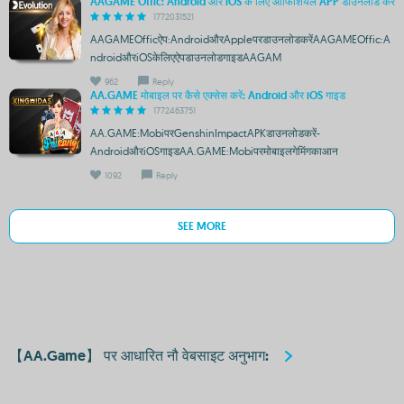
AAGAME Offic: Android और iOS के लिए ऑफिशियल APP डाउनलोड करें
1772031521
AAGAMEOfficऐप:AndroidऔरAppleपरडाउनलोडकरेंAAGAMEOffic:A
ndroidऔरiOSकेलिएऐपडाउनलोडगाइडAAGAM
962
Reply
AA.GAME मोबाइल पर कैसे एक्सेस करें: Android और iOS गाइड
1772463751
AA.GAME:MobiपरGenshinImpactAPKडाउनलोडकरें-
AndroidऔरiOSगाइडAA.GAME:Mobiपरमोबाइलगेमिंगकाआन
1092
Reply
SEE MORE
【AA.Game】 पर आधारित नौ वेबसाइट अनुभाग: