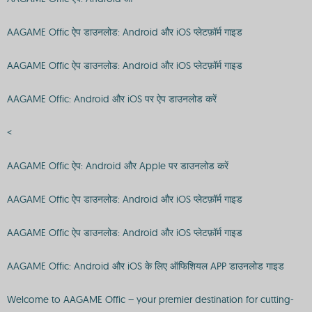
AAGAME Offic ऐप डाउनलोड: Android और iOS प्लेटफ़ॉर्म गाइड
AAGAME Offic ऐप डाउनलोड: Android और iOS प्लेटफ़ॉर्म गाइड
AAGAME Offic: Android और iOS पर ऐप डाउनलोड करें
<
AAGAME Offic ऐप: Android और Apple पर डाउनलोड करें
AAGAME Offic ऐप डाउनलोड: Android और iOS प्लेटफ़ॉर्म गाइड
AAGAME Offic ऐप डाउनलोड: Android और iOS प्लेटफ़ॉर्म गाइड
AAGAME Offic: Android और iOS के लिए ऑफिशियल APP डाउनलोड गाइड
Welcome to AAGAME Offic – your premier destination for cutting-