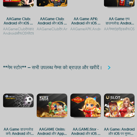
AAGame Club:
AAGame Club:
AA Game APK:
AA Game एप्प
Android और iOS पर
Android और iOS के
Android और iOS के
डाउनलोड: Android
मुफ्त गेमिंग ऐप
लिए ऐप डाउनलोड करें
लिए मुफ्त डाउनलोड
और iOS पर मुफ्त गेमिंग
AAGameClubऐपडाउनलोड-
AAGameClubऐप:AndroidऔरiOSपरडाउनलोडकरेंAAGameClubApp:
AAGameAPK:AndroidऔरiOSपरडाउनलोडकरे
AAगेम्सएंड्रॉइडऔरiOS
AndroidऔरiOSप्लेटफ़ॉर्मपरएक्सेसAAGameClubAppAPKDownloadforAndroid&iO
**गेम स्टोर** – सभी उपलब्ध गेम्स को ब्राउज़ और खरीदें।
AA Game डाउनलोड
AAGAME Onlin:
AA.GAME:Stor -
AA Game: Android
करें: Android और
Android और Apple
Android और iOS के
और iOS पर मुफ्त