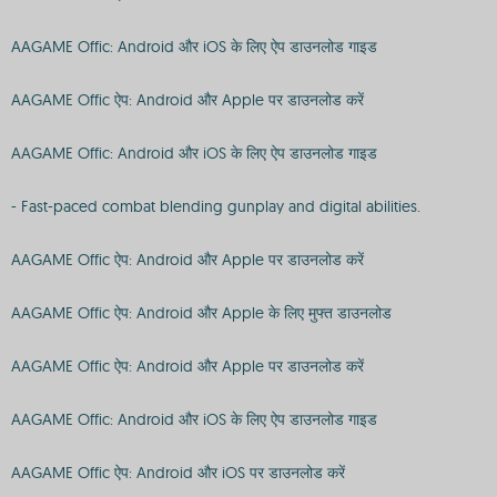
AAGAME Offic: Android और iOS के लिए ऐप डाउनलोड गाइड
AAGAME Offic ऐप: Android और Apple पर डाउनलोड करें
AAGAME Offic: Android और iOS के लिए ऐप डाउनलोड गाइड
- Fast-paced combat blending gunplay and digital abilities.
AAGAME Offic ऐप: Android और Apple पर डाउनलोड करें
AAGAME Offic ऐप: Android और Apple के लिए मुफ्त डाउनलोड
AAGAME Offic ऐप: Android और Apple पर डाउनलोड करें
AAGAME Offic: Android और iOS के लिए ऐप डाउनलोड गाइड
AAGAME Offic ऐप: Android और iOS पर डाउनलोड करें