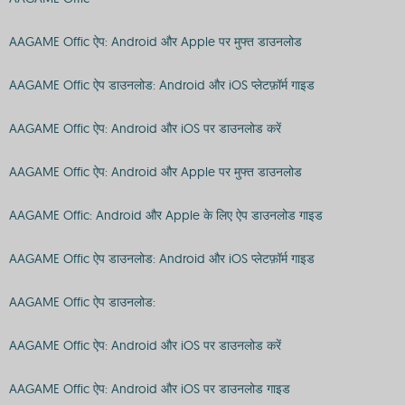
AAGAME Offic ऐप: Android और Apple पर मुफ्त डाउनलोड
AAGAME Offic ऐप डाउनलोड: Android और iOS प्लेटफ़ॉर्म गाइड
AAGAME Offic ऐप: Android और iOS पर डाउनलोड करें
AAGAME Offic ऐप: Android और Apple पर मुफ्त डाउनलोड
AAGAME Offic: Android और Apple के लिए ऐप डाउनलोड गाइड
AAGAME Offic ऐप डाउनलोड: Android और iOS प्लेटफ़ॉर्म गाइड
AAGAME Offic ऐप डाउनलोड:
AAGAME Offic ऐप: Android और iOS पर डाउनलोड करें
AAGAME Offic ऐप: Android और iOS पर डाउनलोड गाइड