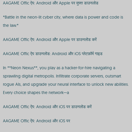
AAGAME Offic ऐप: Android और Apple पर मुफ्त डाउनलोड
*Battle in the neon-lit cyber city, where data is power and code is
the law.*
AAGAME Offic ऐप: Android और Apple पर डाउनलोड करें
AAGAME Offic ऐप डाउनलोड: Android और iOS प्लेटफ़ॉर्म गाइड
In **Neon Nexus**, you play as a hacker-for-hire navigating a
sprawling digital metropolis. Infiltrate corporate servers, outsmart
rogue AIs, and upgrade your neural interface to unlock new abilities.
Every choice shapes the network—a
AAGAME Offic ऐप: Android और iOS पर डाउनलोड करें
AAGAME Offic ऐप: Android और iOS पर