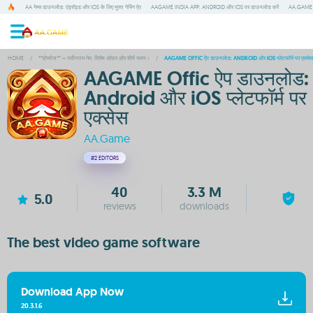
AA गेम्स डाउनलोड: एंड्रॉइड और IOS के लिए मुफ्त गेमिंग ऐप
AAGAME INDIA APP: ANDROID और IOS पर डाउनलोड करें
AA.GAME म
HOME
/
**होमपेज** – नवीनतम गेम, विशेष ऑफ़र और शीर्ष चयन।
/
AAGAME OFFIC ऐप डाउनलोड: ANDROID और IOS प्लेटफॉर्म पर एक्सेस
AAGAME Offic ऐप डाउनलोड:
Android और iOS प्लेटफॉर्म पर
एक्सेस
AA.Game
#2
EDITORS
40
3.3 M
5.0
reviews
downloads
The best video game software
Download App Now
20.3.1.6