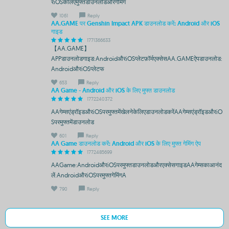
रiOSकेलिएमुफ्तडाउनलोडऔरगेमिंग
1061
Reply
AA.GAME पर Genshin Impact APK डाउनलोड करें: Android और iOS
गाइड
1771366633
【AA.GAME】
APPडाउनलोडगाइड:AndroidऔरiOSप्लेटफ़ॉर्मएक्सेसAA.GAMEऐपडाउनलोड:
AndroidऔरiOSप्लेटफ
653
Reply
AA Game - Android और iOS के लिए मुफ्त डाउनलोड
1772240372
AAगेम्सएंड्रॉइडऔरiOSपरमुफ्तमेंखेलनेकेलिएडाउनलोडकरेंAAगेम्सएंड्रॉइडऔरiO
Sपरमुफ्तमेंडाउनलोड
601
Reply
AA Game डाउनलोड करें: Android और iOS के लिए मुफ्त गेमिंग ऐप
1772485699
AAGame:AndroidऔरiOSपरमुफ्तडाउनलोडऔरएक्सेसगाइडAAगेम्सकाआनंद
लें:AndroidऔरiOSपरमुफ्तगेमिंगA
790
Reply
SEE MORE