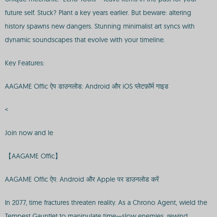
future self. Stuck? Plant a key years earlier. But beware: altering
history spawns new dangers. Stunning minimalist art syncs with
dynamic soundscapes that evolve with your timeline.
Key Features:
AAGAME Offic ऐप डाउनलोड: Android और iOS प्लेटफ़ॉर्म गाइड
<
Join now and le
【AAGAME Offic】
AAGAME Offic ऐप: Android और Apple पर डाउनलोड करें
In 2077, time fractures threaten reality. As a Chrono Agent, wield the
Tempest Gauntlet to manipulate time—slow enemies, rewind