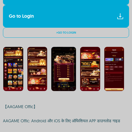
Go to Login
>GO TO LOGIN
【AAGAME Offic】
AAGAME Offic: Android और iOS के लिए ऑफिशियल APP डाउनलोड गाइड