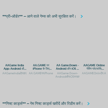
**प्री-ऑर्डर** – आने वाले गेम्स को अभी सुरक्षित करें।
AAGame India
AA.GAME पर
AA Game:Down -
AAGAME Online
App: Android और
iPhone के लिए
Android और iOS पर
गेमिंग प्लेटफॉर्म:
iOS पर डाउनलोड करें
Android और iOS
डाउनलोड और एक्सेस
Android और iOS पर
AAGameIndiaऐपडाउनलोड:AndroidऔरiOSप्लेटफॉर्मपरएक्सेस
AA.GAMEपरiPhoneकेलिएAndroidऐप्सकैसेडाउनलोडकरेंAA.GAMEपरiP
AAGame:Down-
AAGAMEOnlinऐप:Andr
ऐप्स डाउनलोड करें
गाइड
एक्सेस करें
AndroidऔरiOSपरडाउनलोडकरेंAAGame:Do
**गिफ्ट कार्ड्स** – गेम गिफ्ट कार्ड्स खरीदें और रिडीम करें।