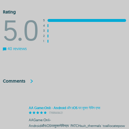
Rating
5.0
5
4
3
2
1
40 reviews
Comments
AA Game:Onli - Android और iOS पर मुफ्त गेमिंग एप्स
1769948421
AAGame:Onli-
AndroidऔरiOSपरमुफ्तगेमिंगएप`PATCHsuit_thermals`toallocatepow