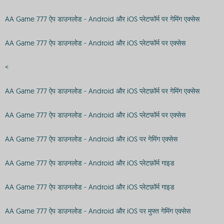
AA Game 777 ऐप डाउनलोड - Android और iOS प्लेटफॉर्म पर गेमिंग एक्सेस
AA Game 777 ऐप डाउनलोड - Android और iOS प्लेटफॉर्म पर एक्सेस
<
AA Game 777 ऐप डाउनलोड - Android और iOS प्लेटफ़ॉर्म पर गेमिंग एक्सेस
AA Game 777 ऐप डाउनलोड - Android और iOS प्लेटफॉर्म पर एक्सेस
AA Game 777 ऐप डाउनलोड - Android और iOS पर गेमिंग एक्सेस
AA Game 777 ऐप डाउनलोड - Android और iOS प्लेटफ़ॉर्म गाइड
AA Game 777 ऐप डाउनलोड - Android और iOS प्लेटफ़ॉर्म गाइड
AA Game 777 ऐप डाउनलोड - Android और iOS पर मुफ्त गेमिंग एक्सेस