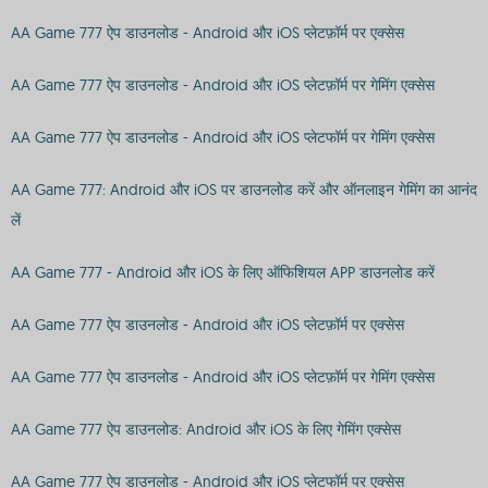
AA Game 777 ऐप डाउनलोड - Android और iOS प्लेटफ़ॉर्म पर एक्सेस
AA Game 777 ऐप डाउनलोड - Android और iOS प्लेटफ़ॉर्म पर गेमिंग एक्सेस
AA Game 777 ऐप डाउनलोड - Android और iOS प्लेटफॉर्म पर गेमिंग एक्सेस
AA Game 777: Android और iOS पर डाउनलोड करें और ऑनलाइन गेमिंग का आनंद
लें
AA Game 777 - Android और iOS के लिए ऑफिशियल APP डाउनलोड करें
AA Game 777 ऐप डाउनलोड - Android और iOS प्लेटफ़ॉर्म पर एक्सेस
AA Game 777 ऐप डाउनलोड - Android और iOS प्लेटफ़ॉर्म पर गेमिंग एक्सेस
AA Game 777 ऐप डाउनलोड: Android और iOS के लिए गेमिंग एक्सेस
AA Game 777 ऐप डाउनलोड - Android और iOS प्लेटफॉर्म पर एक्सेस