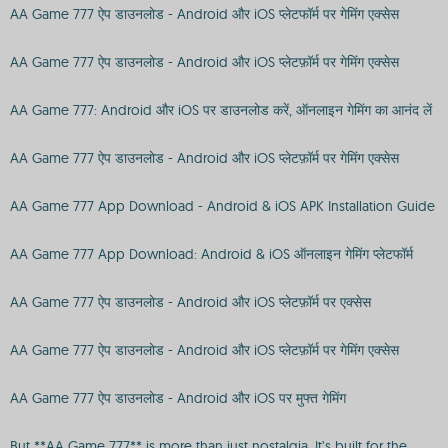
AA Game 777 ऐप डाउनलोड - Android और iOS प्लेटफॉर्म पर गेमिंग एक्सेस
AA Game 777 ऐप डाउनलोड - Android और iOS प्लेटफ़ॉर्म पर गेमिंग एक्सेस
AA Game 777: Android और iOS पर डाउनलोड करें, ऑनलाइन गेमिंग का आनंद लें
AA Game 777 ऐप डाउनलोड - Android और iOS प्लेटफ़ॉर्म पर गेमिंग एक्सेस
AA Game 777 App Download - Android & iOS APK Installation Guide
AA Game 777 App Download: Android & iOS ऑनलाइन गेमिंग प्लेटफॉर्म
AA Game 777 ऐप डाउनलोड - Android और iOS प्लेटफ़ॉर्म पर एक्सेस
AA Game 777 ऐप डाउनलोड - Android और iOS प्लेटफ़ॉर्म पर गेमिंग एक्सेस
AA Game 777 ऐप डाउनलोड - Android और iOS पर मुफ्त गेमिंग
But **AA Game 777** is more than just nostalgia. It’s built for the