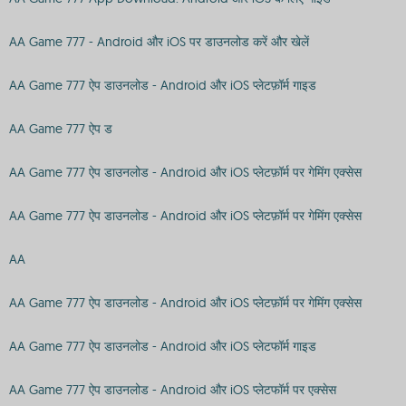
AA Game 777 - Android और iOS पर डाउनलोड करें और खेलें
AA Game 777 ऐप डाउनलोड - Android और iOS प्लेटफ़ॉर्म गाइड
AA Game 777 ऐप ड
AA Game 777 ऐप डाउनलोड - Android और iOS प्लेटफ़ॉर्म पर गेमिंग एक्सेस
AA Game 777 ऐप डाउनलोड - Android और iOS प्लेटफ़ॉर्म पर गेमिंग एक्सेस
AA
AA Game 777 ऐप डाउनलोड - Android और iOS प्लेटफ़ॉर्म पर गेमिंग एक्सेस
AA Game 777 ऐप डाउनलोड - Android और iOS प्लेटफॉर्म गाइड
AA Game 777 ऐप डाउनलोड - Android और iOS प्लेटफॉर्म पर एक्सेस