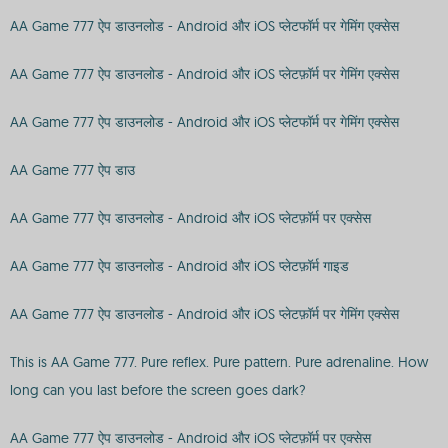
AA Game 777 ऐप डाउनलोड - Android और iOS प्लेटफॉर्म पर गेमिंग एक्सेस
AA Game 777 ऐप डाउनलोड - Android और iOS प्लेटफ़ॉर्म पर गेमिंग एक्सेस
AA Game 777 ऐप डाउनलोड - Android और iOS प्लेटफॉर्म पर गेमिंग एक्सेस
AA Game 777 ऐप डाउ
AA Game 777 ऐप डाउनलोड - Android और iOS प्लेटफ़ॉर्म पर एक्सेस
AA Game 777 ऐप डाउनलोड - Android और iOS प्लेटफ़ॉर्म गाइड
AA Game 777 ऐप डाउनलोड - Android और iOS प्लेटफ़ॉर्म पर गेमिंग एक्सेस
This is AA Game 777. Pure reflex. Pure pattern. Pure adrenaline. How
long can you last before the screen goes dark?
AA Game 777 ऐप डाउनलोड - Android और iOS प्लेटफ़ॉर्म पर एक्सेस