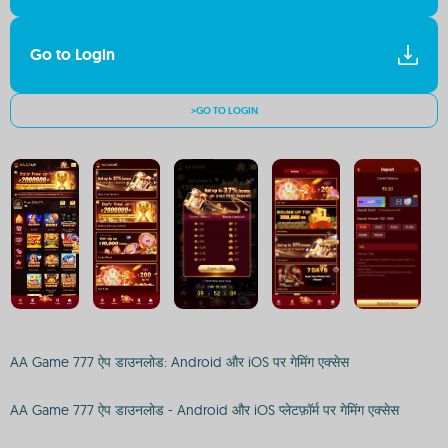
Go to Login
>GO TO LOGIN
AA Game 777 ऐप डाउनलोड: Android और iOS पर गेमिंग एक्सेस
AA Game 777 ऐप डाउनलोड - Android और iOS प्लेटफ़ॉर्म पर गेमिंग एक्सेस