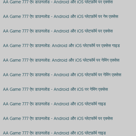
AA Game 777 ऐप डाउनलोड - Android और iOS प्लेटफ़ॉर्म पर एक्सेस
AA Game 777 ऐप डाउनलोड - Android और iOS प्लेटफ़ॉर्म पर गेम एक्सेस
AA Game 777 ऐप डाउनलोड - Android और iOS प्लेटफॉर्म पर एक्सेस
AA Game 777 ऐप डाउनलोड: Android और iOS प्लेटफॉर्म पर एक्सेस गाइड
AA Game 777 ऐप डाउनलोड: Android और iOS प्लेटफॉर्म पर गेमिंग एक्सेस
AA Game 777 ऐप डाउनलोड - Android और iOS प्लेटफॉर्म पर गेमिंग एक्सेस
AA Game 777 ऐप डाउनलोड - Android और iOS पर गेमिंग एक्सेस
AA Game 777 ऐप डाउनलोड - Android और iOS प्लेटफॉर्म गाइड
AA Game 777 ऐप डाउनलोड - Android और iOS प्लेटफॉर्म पर एक्सेस
AA Game 777 ऐप डाउनलोड - Android और iOS प्लेटफ़ॉर्म गाइड