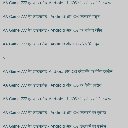
AA Game 777 ऐप डाउनलोड: Android और iOS प्लेटफॉर्म पर गेमिंग एक्सेस
AA Game 777 ऐप डाउनलोड - Android और iOS प्लेटफ़ॉर्म गाइड
AA Game 777 ऐप डाउनलोड - Android और iOS पर मज़ेदार गेमिंग
AA Game 777 ऐप डाउनलोड - Android और iOS प्लेटफ़ॉर्म गाइड
<
AA Game 777 ऐप डाउनलोड: Android और iOS प्लेटफॉर्म पर गेमिंग एक्सेस
AA Game 777 ऐप डाउनलोड - Android और iOS पर गेमिंग एक्सेस
AA Game 777 ऐप डाउनलोड: Android और iOS प्लेटफ़ॉर्म पर गेमिंग एक्सेस
AA Game 777 ऐप डाउनलोड - Android और iOS प्लेटफॉर्म पर एक्सेस
AA Game 777 ऐप डाउनलोड - Android और iOS प्लेटफॉर्म पर एक्सेस