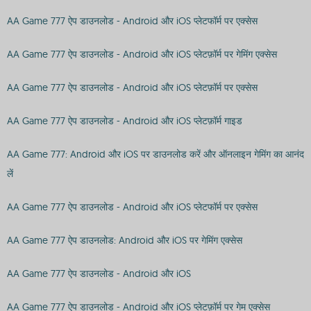
AA Game 777 ऐप डाउनलोड - Android और iOS प्लेटफॉर्म पर एक्सेस
AA Game 777 ऐप डाउनलोड - Android और iOS प्लेटफ़ॉर्म पर गेमिंग एक्सेस
AA Game 777 ऐप डाउनलोड - Android और iOS प्लेटफ़ॉर्म पर एक्सेस
AA Game 777 ऐप डाउनलोड - Android और iOS प्लेटफ़ॉर्म गाइड
AA Game 777: Android और iOS पर डाउनलोड करें और ऑनलाइन गेमिंग का आनंद
लें
AA Game 777 ऐप डाउनलोड - Android और iOS प्लेटफॉर्म पर एक्सेस
AA Game 777 ऐप डाउनलोड: Android और iOS पर गेमिंग एक्सेस
AA Game 777 ऐप डाउनलोड - Android और iOS
AA Game 777 ऐप डाउनलोड - Android और iOS प्लेटफ़ॉर्म पर गेम एक्सेस