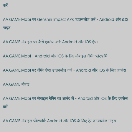
करें
AA.GAME:Mobi पर Genshin Impact APK डाउनलोड करें - Android और iOS
गाइड
AA.GAME मोबाइल पर कैसे एक्सेस करें: Android और iOS ऐप्स
AA.GAME:Mobi - Android और iOS के लिए मोबाइल गेमिंग प्लेटफ़ॉर्म
AA.GAME:Mobi पर गेमिंग ऐप्स डाउनलोड करें - Android और iOS के लिए एक्सेस
AA.GAME मोबाइ
AA.GAME:Mobi पर मोबाइल गेमिंग का आनंद लें - Android और iOS के लिए एक्सेस
करें
AA.GAME मोबाइल प्लेटफ़ॉर्म: Android और iOS के लिए ऐप डाउनलोड गाइड