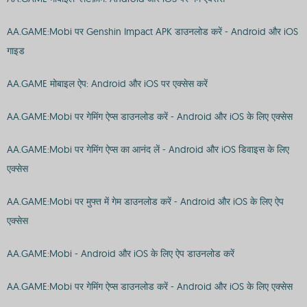
AA.GAME:Mobi पर Genshin Impact APK डाउनलोड करें - Android और iOS
गाइड
AA.GAME मोबाइल ऐप: Android और iOS पर एक्सेस करें
AA.GAME:Mobi पर गेमिंग ऐप्स डाउनलोड करें - Android और iOS के लिए एक्सेस
AA.GAME:Mobi पर गेमिंग ऐप्स का आनंद लें - Android और iOS डिवाइस के लिए
एक्सेस
AA.GAME:Mobi पर मुफ्त में गेम डाउनलोड करें - Android और iOS के लिए ऐप
एक्सेस
AA.GAME:Mobi - Android और iOS के लिए ऐप डाउनलोड करें
AA.GAME:Mobi पर गेमिंग ऐप्स डाउनलोड करें - Android और iOS के लिए एक्सेस