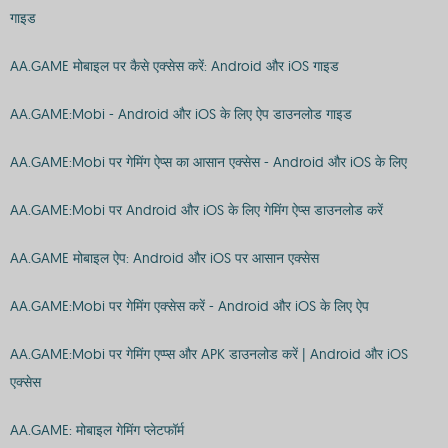
गाइड
AA.GAME मोबाइल पर कैसे एक्सेस करें: Android और iOS गाइड
AA.GAME:Mobi - Android और iOS के लिए ऐप डाउनलोड गाइड
AA.GAME:Mobi पर गेमिंग ऐप्स का आसान एक्सेस - Android और iOS के लिए
AA.GAME:Mobi पर Android और iOS के लिए गेमिंग ऐप्स डाउनलोड करें
AA.GAME मोबाइल ऐप: Android और iOS पर आसान एक्सेस
AA.GAME:Mobi पर गेमिंग एक्सेस करें - Android और iOS के लिए ऐप
AA.GAME:Mobi पर गेमिंग एप्प्स और APK डाउनलोड करें | Android और iOS
एक्सेस
AA.GAME: मोबाइल गेमिंग प्लेटफॉर्म