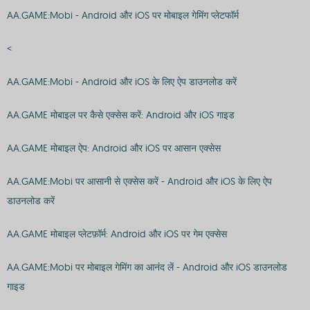
AA.GAME:Mobi - Android और iOS पर मोबाइल गेमिंग प्लेटफॉर्म
<
AA.GAME:Mobi - Android और iOS के लिए ऐप डाउनलोड करें
AA.GAME मोबाइल पर कैसे एक्सेस करें: Android और iOS गाइड
AA.GAME मोबाइल ऐप: Android और iOS पर आसान एक्सेस
AA.GAME:Mobi पर आसानी से एक्सेस करें - Android और iOS के लिए ऐप
डाउनलोड करें
AA.GAME मोबाइल प्लेटफ़ॉर्म: Android और iOS पर गेम एक्सेस
AA.GAME:Mobi पर मोबाइल गेमिंग का आनंद लें - Android और iOS डाउनलोड
गाइड