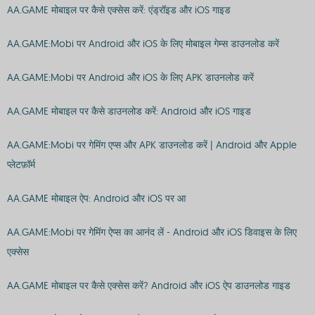
AA.GAME मोबाइल पर कैसे एक्सेस करें: एंड्रॉइड और iOS गाइड
AA.GAME:Mobi पर Android और iOS के लिए मोबाइल गेम्स डाउनलोड करें
AA.GAME:Mobi पर Android और iOS के लिए APK डाउनलोड करें
AA.GAME मोबाइल पर कैसे डाउनलोड करें: Android और iOS गाइड
AA.GAME:Mobi पर गेमिंग एप्स और APK डाउनलोड करें | Android और Apple
प्लेटफ़ॉर्म
AA.GAME मोबाइल ऐप: Android और iOS पर आ
AA.GAME:Mobi पर गेमिंग ऐप्स का आनंद लें - Android और iOS डिवाइस के लिए
एक्सेस
AA.GAME मोबाइल पर कैसे एक्सेस करें? Android और iOS ऐप डाउनलोड गाइड