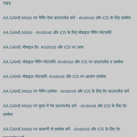
गाइड
AA.GAME:Mobi पर गेमिंग ऐप्स डाउनलोड करें - Android और iOS के लिए एक्सेस
AA.GAME:Mobi - Android और iOS के लिए मोबाइल गेमिंग प्लेटफ़ॉर्म
AA.GAME मोबाइल ऐप: Android और iOS पर आस
AA.GAME मोबाइल गेमिंग प्लेटफॉर्म: Android और iOS पर डाउनलोड व एक्सेस
AA.GAME मोबाइल प्लेटफ़ॉर्म: Android और iOS पर आसान एक्सेस
AA.GAME:Mobi पर गेमिंग एक्सेस - Android और iOS के लिए ऐप डाउनलोड करें
AA.GAME:Mobi पर मुफ्त में गेम डाउनलोड करें - Android और iOS के लिए ऐप
एक्सेस
AA.GAME:Mobi पर आसानी से एक्सेस करें - Android और iOS के लिए ऐप