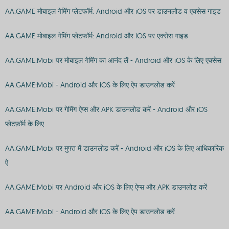
AA.GAME मोबाइल गेमिंग प्लेटफॉर्म: Android और iOS पर डाउनलोड व एक्सेस गाइड
AA.GAME मोबाइल गेमिंग प्लेटफॉर्म: Android और iOS पर एक्सेस गाइड
AA.GAME:Mobi पर मोबाइल गेमिंग का आनंद लें - Android और iOS के लिए एक्सेस
AA.GAME:Mobi - Android और iOS के लिए ऐप डाउनलोड करें
AA.GAME:Mobi पर गेमिंग ऐप्स और APK डाउनलोड करें - Android और iOS
प्लेटफ़ॉर्म के लिए
AA.GAME:Mobi पर मुफ्त में डाउनलोड करें - Android और iOS के लिए आधिकारिक
ऐ
AA.GAME:Mobi पर Android और iOS के लिए ऐप्स और APK डाउनलोड करें
AA.GAME:Mobi - Android और iOS के लिए ऐप डाउनलोड करें