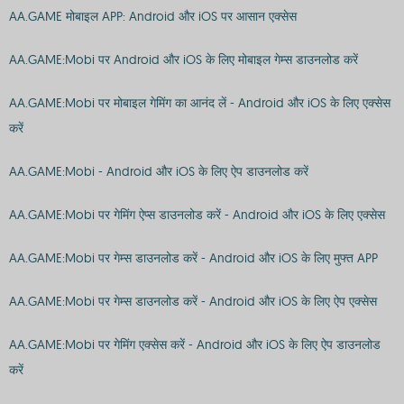
AA.GAME मोबाइल APP: Android और iOS पर आसान एक्सेस
AA.GAME:Mobi पर Android और iOS के लिए मोबाइल गेम्स डाउनलोड करें
AA.GAME:Mobi पर मोबाइल गेमिंग का आनंद लें - Android और iOS के लिए एक्सेस
करें
AA.GAME:Mobi - Android और iOS के लिए ऐप डाउनलोड करें
AA.GAME:Mobi पर गेमिंग ऐप्स डाउनलोड करें - Android और iOS के लिए एक्सेस
AA.GAME:Mobi पर गेम्स डाउनलोड करें - Android और iOS के लिए मुफ्त APP
AA.GAME:Mobi पर गेम्स डाउनलोड करें - Android और iOS के लिए ऐप एक्सेस
AA.GAME:Mobi पर गेमिंग एक्सेस करें - Android और iOS के लिए ऐप डाउनलोड
करें