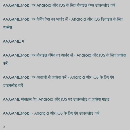
AA.GAME:Mobi पर Android और iOS के लिए मोबाइल गेम्स डाउनलोड करें
AA.GAME:Mobi पर गेमिंग ऐप्स का आनंद लें - Android और iOS डिवाइस के लिए
एक्सेस
AA.GAME: म
AA.GAME:Mobi पर मोबाइल गेमिंग का आनंद लें - Android और iOS के लिए एक्सेस
करें
AA.GAME:Mobi पर आसानी से एक्सेस करें - Android और iOS के लिए ऐप
डाउनलोड करें
AA.GAME मोबाइल ऐप: Android और iOS पर डाउनलोड व एक्सेस गाइड
AA.GAME:Mobi - Android और iOS के लिए ऐप डाउनलोड करें
<