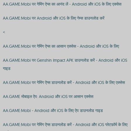
AA.GAME:Mobi पर गेमिंग ऐप्स का आनंद लें - Android और iOS के लिए एक्सेस
AA.GAME:Mobi पर Android और iOS के लिए गेम्स डाउनलोड करें
<
AA.GAME:Mobi पर गेमिंग ऐप्स का आसान एक्सेस - Android और iOS के लिए
AA.GAME:Mobi पर Genshin Impact APK डाउनलोड करें - Android और iOS
गाइड
AA.GAME:Mobi पर गेमिंग ऐप्स डाउनलोड करें - Android और iOS के लिए एक्सेस
AA.GAME मोबाइल ऐप: Android और iOS पर आसान एक्सेस
AA.GAME:Mobi - Android और iOS के लिए ऐप डाउनलोड गाइड
AA.GAME:Mobi पर गेमिंग ऐप्स डाउनलोड करें - Android और iOS प्लेटफ़ॉर्म के लिए