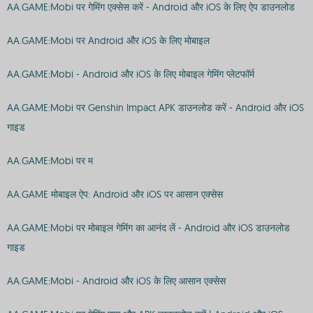
AA.GAME:Mobi पर गेमिंग एक्सेस करें - Android और iOS के लिए ऐप डाउनलोड
AA.GAME:Mobi पर Android और iOS के लिए मोबाइल
AA.GAME:Mobi - Android और iOS के लिए मोबाइल गेमिंग प्लेटफॉर्म
AA.GAME:Mobi पर Genshin Impact APK डाउनलोड करें - Android और iOS
गाइड
AA.GAME:Mobi पर म
AA.GAME मोबाइल ऐप: Android और iOS पर आसान एक्सेस
AA.GAME:Mobi पर मोबाइल गेमिंग का आनंद लें - Android और iOS डाउनलोड
गाइड
AA.GAME:Mobi - Android और iOS के लिए आसान एक्सेस