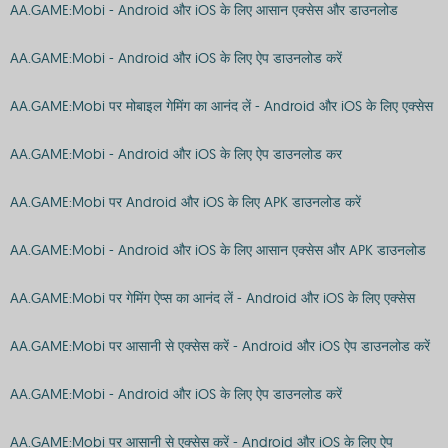
AA.GAME:Mobi - Android और iOS के लिए आसान एक्सेस और डाउनलोड
AA.GAME:Mobi - Android और iOS के लिए ऐप डाउनलोड करें
AA.GAME:Mobi पर मोबाइल गेमिंग का आनंद लें - Android और iOS के लिए एक्सेस
AA.GAME:Mobi - Android और iOS के लिए ऐप डाउनलोड कर
AA.GAME:Mobi पर Android और iOS के लिए APK डाउनलोड करें
AA.GAME:Mobi - Android और iOS के लिए आसान एक्सेस और APK डाउनलोड
AA.GAME:Mobi पर गेमिंग ऐप्स का आनंद लें - Android और iOS के लिए एक्सेस
AA.GAME:Mobi पर आसानी से एक्सेस करें - Android और iOS ऐप डाउनलोड करें
AA.GAME:Mobi - Android और iOS के लिए ऐप डाउनलोड करें
AA.GAME:Mobi पर आसानी से एक्सेस करें - Android और iOS के लिए ऐप