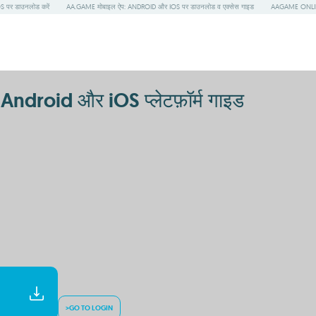
पर डाउनलोड करें
AA.GAME मोबाइल ऐप: ANDROID और IOS पर डाउनलोड व एक्सेस गाइड
AAGAME ONLIN:
droid और iOS प्लेटफ़ॉर्म गाइड
>GO TO LOGIN