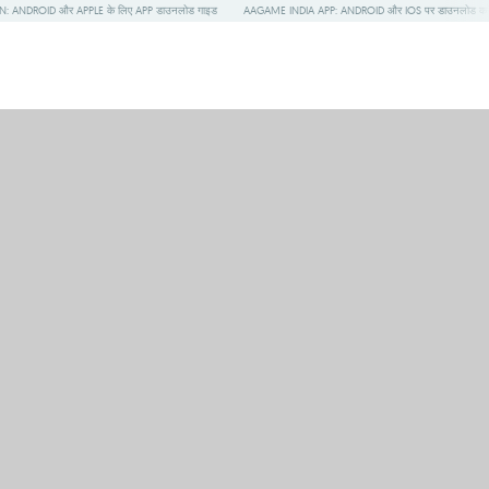
 ANDROID और APPLE के लिए APP डाउनलोड गाइड
AAGAME INDIA APP: ANDROID और IOS पर डाउनलोड करे