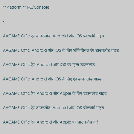
**Platform:** PC/Console
<
AAGAME Offic ऐप डाउनलोड: Android और iOS प्लेटफ़ॉर्म गाइड
AAGAME Offic: Android और iOS के लिए ऑफिशियल ऐप डाउनलोड गाइड
AAGAME Offic ऐप: Android और iOS पर मुफ्त डाउनलोड
AAGAME Offic: Android और iOS के लिए ऐप डाउनलोड गाइड
AAGAME Offic ऐप: Android और Apple के लिए डाउनलोड गाइड
AAGAME Offic ऐप डाउनलोड: Android और iOS प्लेटफ़ॉर्म गाइड
AAGAME Offic ऐप: Android और Apple पर डाउनलोड करें