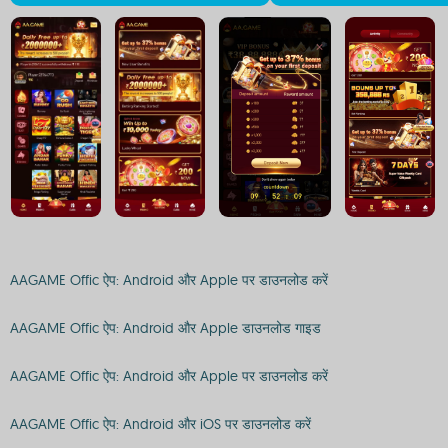
AAGAME Offic ऐप: Android और Apple पर डाउनलोड करें
AAGAME Offic ऐप: Android और Apple डाउनलोड गाइड
AAGAME Offic ऐप: Android और Apple पर डाउनलोड करें
AAGAME Offic ऐप: Android और iOS पर डाउनलोड करें