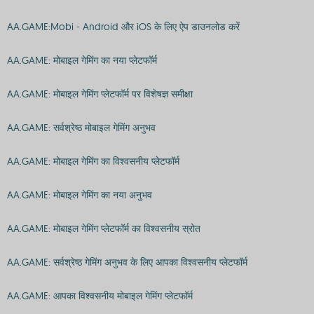
AA.GAME:Mobi - Android और iOS के लिए ऐप डाउनलोड करें
AA.GAME: मोबाइल गेमिंग का नया प्लेटफॉर्म
AA.GAME: मोबाइल गेमिंग प्लेटफॉर्म पर विशेषज्ञ समीक्षा
AA.GAME: सर्वश्रेष्ठ मोबाइल गेमिंग अनुभव
AA.GAME: मोबाइल गेमिंग का विश्वसनीय प्लेटफॉर्म
AA.GAME: मोबाइल गेमिंग का नया अनुभव
AA.GAME: मोबाइल गेमिंग प्लेटफॉर्म का विश्वसनीय स्रोत
AA.GAME: सर्वश्रेष्ठ गेमिंग अनुभव के लिए आपका विश्वसनीय प्लेटफॉर्म
AA.GAME: आपका विश्वसनीय मोबाइल गेमिंग प्लेटफॉर्म