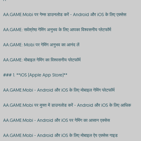
AA.GAME:Mobi पर गेम्स डाउनलोड करें - Android और iOS के लिए एक्सेस
AA.GAME: सर्वश्रेष्ठ गेमिंग अनुभव के लिए आपका विश्वसनीय प्लेटफॉर्म
AA.GAME: Mobi पर गेमिंग अनुभव का आनंद लें
AA.GAME: मोबाइल गेमिंग का विश्वसनीय प्लेटफॉर्म
### 1. **iOS (Apple App Store)**
AA.GAME:Mobi - Android और iOS के लिए मोबाइल गेमिंग प्लेटफॉर्म
AA.GAME:Mobi पर मुफ्त में डाउनलोड करें - Android और iOS के लिए आधिक
AA.GAME:Mobi - Android और iOS पर गेमिंग का आसान एक्सेस
AA.GAME:Mobi - Android और iOS के लिए मोबाइल ऐप एक्सेस गाइड