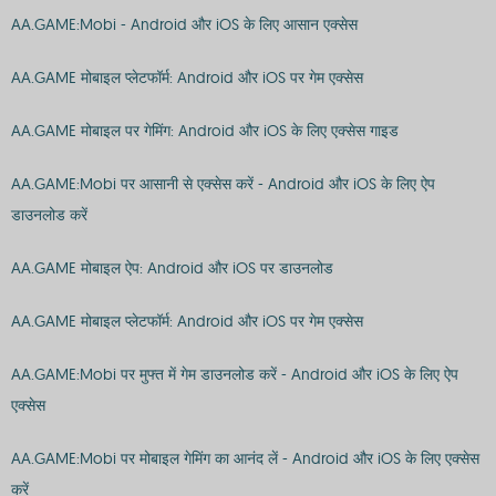
AA.GAME:Mobi - Android और iOS के लिए आसान एक्सेस
AA.GAME मोबाइल प्लेटफॉर्म: Android और iOS पर गेम एक्सेस
AA.GAME मोबाइल पर गेमिंग: Android और iOS के लिए एक्सेस गाइड
AA.GAME:Mobi पर आसानी से एक्सेस करें - Android और iOS के लिए ऐप
डाउनलोड करें
AA.GAME मोबाइल ऐप: Android और iOS पर डाउनलोड
AA.GAME मोबाइल प्लेटफॉर्म: Android और iOS पर गेम एक्सेस
AA.GAME:Mobi पर मुफ्त में गेम डाउनलोड करें - Android और iOS के लिए ऐप
एक्सेस
AA.GAME:Mobi पर मोबाइल गेमिंग का आनंद लें - Android और iOS के लिए एक्सेस
करें