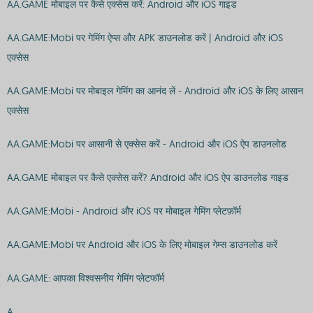
AA.GAME मोबाइल पर कैसे एक्सेस करें: Android और iOS गाइड
AA.GAME:Mobi पर गेमिंग ऐप्स और APK डाउनलोड करें | Android और iOS
एक्सेस
AA.GAME:Mobi पर मोबाइल गेमिंग का आनंद लें - Android और iOS के लिए आसान
एक्सेस
AA.GAME:Mobi पर आसानी से एक्सेस करें - Android और iOS ऐप डाउनलोड
AA.GAME मोबाइल पर कैसे एक्सेस करें? Android और iOS ऐप डाउनलोड गाइड
AA.GAME:Mobi - Android और iOS पर मोबाइल गेमिंग प्लेटफ़ॉर्म
AA.GAME:Mobi पर Android और iOS के लिए मोबाइल गेम्स डाउनलोड करें
AA.GAME: आपका विश्वसनीय गेमिंग प्लेटफॉर्म
A