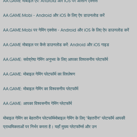
AA.GAME मोबाइल ऐप: Android और iOS पर आसान एक्सेस
AA.GAME:Mobi - Android और iOS के लिए ऐप डाउनलोड करें
AA.GAME:Mobi पर गेमिंग एक्सेस - Android और iOS के लिए ऐप डाउनलोड करें
AA.GAME मोबाइल पर कैसे डाउनलोड करें: Android और iOS गाइड
AA.GAME: सर्वश्रेष्ठ गेमिंग अनुभव के लिए आपका विश्वसनीय प्लेटफॉर्म
AA.GAME: मोबाइल गेमिंग प्लेटफॉर्म का विश्लेषण
AA.GAME: मोबाइल गेमिंग का विश्वसनीय प्लेटफॉर्म
AA.GAME: आपका विश्वसनीय गेमिंग प्लेटफॉर्म
मोबाइल गेमिंग का बेहतरीन प्लेटफॉर्ममोबाइल गेमिंग के लिए "बेहतरीन" प्लेटफॉर्म आपकी
प्राथमिकताओं पर निर्भर करता है। यहाँ मुख्य प्लेटफॉर्म्स और उन