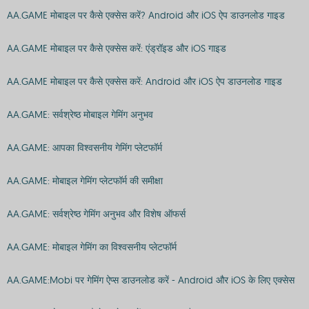
AA.GAME मोबाइल पर कैसे एक्सेस करें? Android और iOS ऐप डाउनलोड गाइड
AA.GAME मोबाइल पर कैसे एक्सेस करें: एंड्रॉइड और iOS गाइड
AA.GAME मोबाइल पर कैसे एक्सेस करें: Android और iOS ऐप डाउनलोड गाइड
AA.GAME: सर्वश्रेष्ठ मोबाइल गेमिंग अनुभव
AA.GAME: आपका विश्वसनीय गेमिंग प्लेटफॉर्म
AA.GAME: मोबाइल गेमिंग प्लेटफॉर्म की समीक्षा
AA.GAME: सर्वश्रेष्ठ गेमिंग अनुभव और विशेष ऑफर्स
AA.GAME: मोबाइल गेमिंग का विश्वसनीय प्लेटफॉर्म
AA.GAME:Mobi पर गेमिंग ऐप्स डाउनलोड करें - Android और iOS के लिए एक्सेस