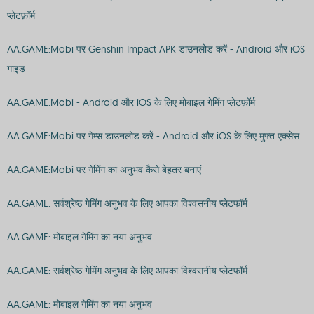
प्लेटफ़ॉर्म
AA.GAME:Mobi पर Genshin Impact APK डाउनलोड करें - Android और iOS
गाइड
AA.GAME:Mobi - Android और iOS के लिए मोबाइल गेमिंग प्लेटफ़ॉर्म
AA.GAME:Mobi पर गेम्स डाउनलोड करें - Android और iOS के लिए मुफ्त एक्सेस
AA.GAME:Mobi पर गेमिंग का अनुभव कैसे बेहतर बनाएं
AA.GAME: सर्वश्रेष्ठ गेमिंग अनुभव के लिए आपका विश्वसनीय प्लेटफॉर्म
AA.GAME: मोबाइल गेमिंग का नया अनुभव
AA.GAME: सर्वश्रेष्ठ गेमिंग अनुभव के लिए आपका विश्वसनीय प्लेटफॉर्म
AA.GAME: मोबाइल गेमिंग का नया अनुभव