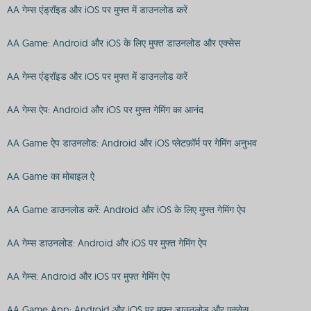
AA गेम्स एंड्रॉइड और iOS पर मुफ्त में डाउनलोड करें
AA Game: Android और iOS के लिए मुफ्त डाउनलोड और एक्सेस
AA गेम्स एंड्रॉइड और iOS पर मुफ्त में डाउनलोड करें
AA गेम्स ऐप: Android और iOS पर मुफ्त गेमिंग का आनंद
AA Game ऐप डाउनलोड: Android और iOS प्लेटफ़ॉर्म पर गेमिंग अनुभव
AA Game का मोबाइल ऐ
AA Game डाउनलोड करें: Android और iOS के लिए मुफ्त गेमिंग ऐप
AA गेम्स डाउनलोड: Android और iOS पर मुफ्त गेमिंग ऐप
AA गेम्स: Android और iOS पर मुफ्त गेमिंग ऐप
AA Game App: Android और iOS पर मुफ्त डाउनलोड और एक्सेस