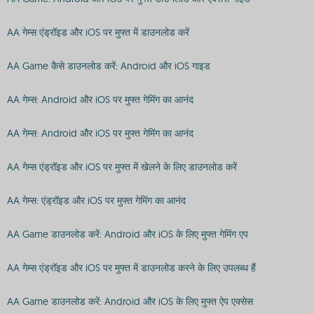
AA गेम्स एंड्रॉइड और iOS पर मुफ्त में डाउनलोड करें
AA Game कैसे डाउनलोड करें: Android और iOS गाइड
AA गेम्स: Android और iOS पर मुफ्त गेमिंग का आनंद
AA गेम्स: Android और iOS पर मुफ्त गेमिंग का आनंद
AA गेम्स एंड्रॉइड और iOS पर मुफ्त में खेलने के लिए डाउनलोड करें
AA गेम्स: एंड्रॉइड और iOS पर मुफ्त गेमिंग का आनंद
AA Game डाउनलोड करें: Android और iOS के लिए मुफ्त गेमिंग एप
AA गेम्स एंड्रॉइड और iOS पर मुफ्त में डाउनलोड करने के लिए उपलब्ध हैं
AA Game डाउनलोड करें: Android और iOS के लिए मुफ्त ऐप एक्सेस