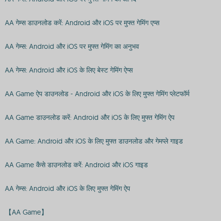
AA गेम्स डाउनलोड करें: Android और iOS पर मुफ्त गेमिंग एप्स
AA गेम्स: Android और iOS पर मुफ्त गेमिंग का अनुभव
AA गेम्स: Android और iOS के लिए बेस्ट गेमिंग ऐप्स
AA Game ऐप डाउनलोड - Android और iOS के लिए मुफ्त गेमिंग प्लेटफॉर्म
AA Game डाउनलोड करें: Android और iOS के लिए मुफ्त गेमिंग ऐप
AA Game: Android और iOS के लिए मुफ्त डाउनलोड और गेमप्ले गाइड
AA Game कैसे डाउनलोड करें: Android और iOS गाइड
AA गेम्स: Android और iOS के लिए मुफ्त गेमिंग ऐप
【AA Game】