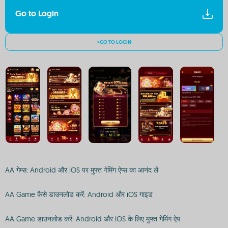
Go to Login
>GO TO LOGIN
AA गेम्स: Android और iOS पर मुफ्त गेमिंग ऐप्स का आनंद लें
AA Game कैसे डाउनलोड करें: Android और iOS गाइड
AA Game डाउनलोड करें: Android और iOS के लिए मुफ्त गेमिंग ऐप