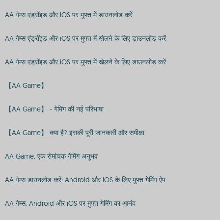
AA गेम्स एंड्रॉइड और iOS पर मुफ्त में डाउनलोड करें
AA गेम्स एंड्रॉइड और iOS पर मुफ्त में खेलने के लिए डाउनलोड करें
AA गेम्स एंड्रॉइड और iOS पर मुफ्त में खेलने के लिए डाउनलोड करें
【AA Game】
【AA Game】 - गेमिंग की नई परिभाषा
【AA Game】 क्या है? इसकी पूरी जानकारी और समीक्षा
AA Game: एक रोमांचक गेमिंग अनुभव
AA गेम्स डाउनलोड करें: Android और iOS के लिए मुफ्त गेमिंग ऐप
AA गेम्स: Android और iOS पर मुफ्त गेमिंग का आनंद