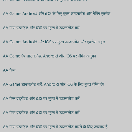
AA Game: Android और iOS के लिए मुफ्त डाउनलोड और गेमिंग एक्सेस
AA गेम्स एंड्रॉइड और iOS पर मुफ्त में डाउनलोड करें
AA Game: Android और iOS पर मुफ्त डाउनलोड और एक्सेस गाइड
AA Game ऐप डाउनलोड: Android और iOS पर गेमिंग अनुभव
AA गेम्स
AA Game डाउनलोड करें: Android और iOS के लिए मुफ्त गेमिंग ऐप
AA गेम्स एंड्रॉइड और iOS पर मुफ्त में डाउनलोड करें
AA गेम्स एंड्रॉइड और iOS पर मुफ्त में डाउनलोड करें
AA गेम्स एंड्रॉइड और iOS पर मुफ्त में डाउनलोड करने के लिए उपलब्ध हैं