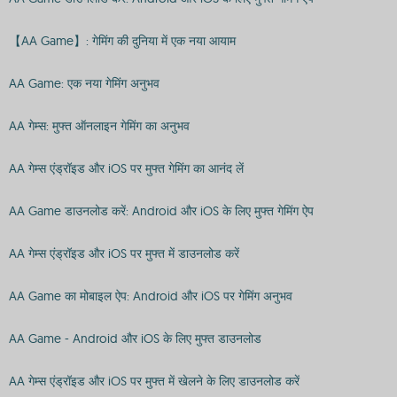
【AA Game】: गेमिंग की दुनिया में एक नया आयाम
AA Game: एक नया गेमिंग अनुभव
AA गेम्स: मुफ्त ऑनलाइन गेमिंग का अनुभव
AA गेम्स एंड्रॉइड और iOS पर मुफ्त गेमिंग का आनंद लें
AA Game डाउनलोड करें: Android और iOS के लिए मुफ्त गेमिंग ऐप
AA गेम्स एंड्रॉइड और iOS पर मुफ्त में डाउनलोड करें
AA Game का मोबाइल ऐप: Android और iOS पर गेमिंग अनुभव
AA Game - Android और iOS के लिए मुफ्त डाउनलोड
AA गेम्स एंड्रॉइड और iOS पर मुफ्त में खेलने के लिए डाउनलोड करें