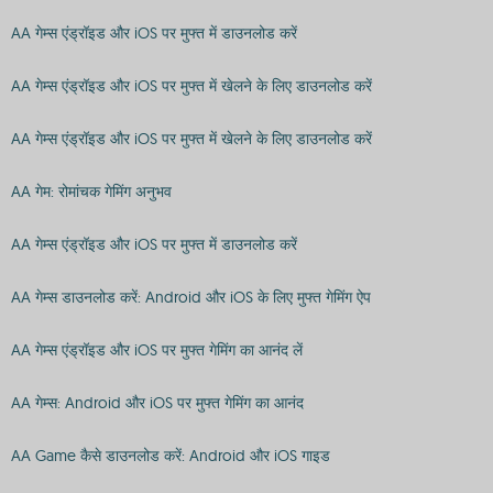
AA गेम्स एंड्रॉइड और iOS पर मुफ्त में डाउनलोड करें
AA गेम्स एंड्रॉइड और iOS पर मुफ्त में खेलने के लिए डाउनलोड करें
AA गेम्स एंड्रॉइड और iOS पर मुफ्त में खेलने के लिए डाउनलोड करें
AA गेम: रोमांचक गेमिंग अनुभव
AA गेम्स एंड्रॉइड और iOS पर मुफ्त में डाउनलोड करें
AA गेम्स डाउनलोड करें: Android और iOS के लिए मुफ्त गेमिंग ऐप
AA गेम्स एंड्रॉइड और iOS पर मुफ्त गेमिंग का आनंद लें
AA गेम्स: Android और iOS पर मुफ्त गेमिंग का आनंद
AA Game कैसे डाउनलोड करें: Android और iOS गाइड