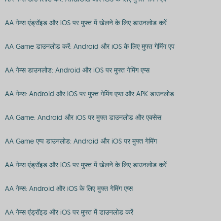
AA गेम्स एंड्रॉइड और iOS पर मुफ्त में खेलने के लिए डाउनलोड करें
AA Game डाउनलोड करें: Android और iOS के लिए मुफ्त गेमिंग एप
AA गेम्स डाउनलोड: Android और iOS पर मुफ्त गेमिंग एप्स
AA गेम्स: Android और iOS पर मुफ्त गेमिंग एप्स और APK डाउनलोड
AA Game: Android और iOS पर मुफ्त डाउनलोड और एक्सेस
AA Game एप्प डाउनलोड: Android और iOS पर मुफ्त गेमिंग
AA गेम्स एंड्रॉइड और iOS पर मुफ्त में खेलने के लिए डाउनलोड करें
AA गेम्स: Android और iOS के लिए मुफ्त गेमिंग एप्स
AA गेम्स एंड्रॉइड और iOS पर मुफ्त में डाउनलोड करें