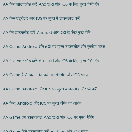
AA गेम्स डाउनलोड करें: Android और iOS के लिए मुफ्त गेमिंग ऐप
AA गेम्स एंड्रॉइड और iOS पर मुफ्त में डाउनलोड करें
AA गेम डाउनलोड करें: Android और iOS के लिए मुफ्त गेमिं
AA Game: Android और iOS पर मुफ्त डाउनलोड और एक्सेस गाइड
AA गेम्स डाउनलोड करें: Android और iOS के लिए मुफ्त गेमिंग ऐप
AA Game कैसे डाउनलोड करें: Android और iOS गाइड
AA Game: Android और iOS पर मुफ्त डाउनलोड और प्ले करें
AA गेम्स: Android और iOS पर मुफ्त गेमिंग का आनंद
AA Game एप्प डाउनलोड: Android और iOS पर मुफ्त गेमिंग
AA Game कैसे डाउनलोड करें: Android और iOS गाइड