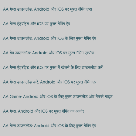
AA गेम्स डाउनलोड: Android और iOS पर मुफ्त गेमिंग एप्स
AA गेम्स एंड्रॉइड और iOS पर मुफ्त गेमिंग ऐप
AA गेम्स डाउनलोड: Android और iOS के लिए मुफ्त गेमिंग ऐप
AA गेम डाउनलोड: Android और iOS पर मुफ्त गेमिंग एक्सेस
AA गेम्स एंड्रॉइड और iOS पर मुफ्त में खेलने के लिए डाउनलोड करें
AA गेम्स डाउनलोड करें: Android और iOS पर मुफ्त गेमिंग एप
AA Game: Android और iOS के लिए मुफ्त डाउनलोड और गेमप्ले गाइड
AA गेम्स: Android और iOS पर मुफ्त गेमिंग का आनंद
AA गेम्स डाउनलोड: Android और iOS के लिए मुफ्त गेमिंग ऐप