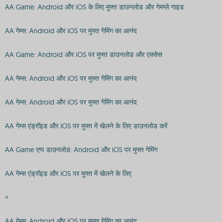
AA Game: Android और iOS के लिए मुफ्त डाउनलोड और गेमप्ले गाइड
AA गेम्स: Android और iOS पर मुफ्त गेमिंग का आनंद
AA Game: Android और iOS पर मुफ्त डाउनलोड और एक्सेस
AA गेम्स: Android और iOS पर मुफ्त गेमिंग का आनंद
AA गेम्स: Android और iOS पर मुफ्त गेमिंग का आनंद
AA गेम्स एंड्रॉइड और iOS पर मुफ्त में खेलने के लिए डाउनलोड करें
AA Game एप्प डाउनलोड: Android और iOS पर मुफ्त गेमिंग
AA गेम्स एंड्रॉइड और iOS पर मुफ्त में खेलने के लिए
<
AA गेम्स: Android और iOS पर मुफ्त गेमिंग का आनंद