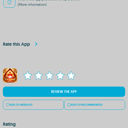
(More information)
Rate this App
REVIEW THE APP
ADD TO WISHLIST
ADD TO RECOMMENDED
Rating