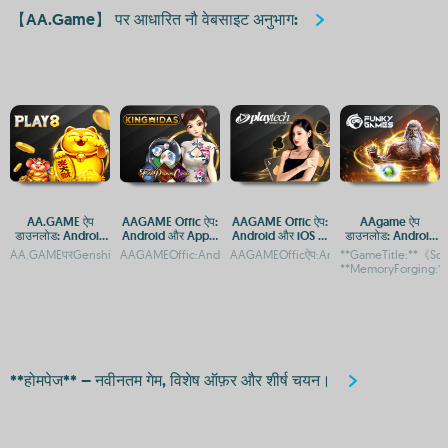
【AA.Game】 पर आधारित नौ वेबसाइट अनुभाग:
AA.GAME ऐप
AAGAME Offic ऐप:
AAGAME Offic ऐप:
AAgame ऐप
डाउनलोड: Android
Android और Apple
Android और iOS पर
डाउनलोड: Android
और iOS प्लेटफ़ॉर्म पर
पर डाउनलोड करें
मुफ्त डाउनलोड
और iOS प्लेटफ़ॉर्म पर
AA.GAMEपरGenshinImpactAPKडाउनलोडऔरAndroid/iOSगेमएक्सेसAA.GAMEऐपडाउनलोड:A
AAGAMEOffic:AndroidऔरiOSकेलिएऐपडाउनलोडगाइडAAGAMEOffic
AAGAMEOfficऐप:AndroidऔरAppleडाउनलो
**GameTitle:**《Sou
एक्सेस गाइड
गेमिंग एक्सेस
**MemoryForging:*
**होमपेज** – नवीनतम गेम, विशेष ऑफ़र और शीर्ष चयन।