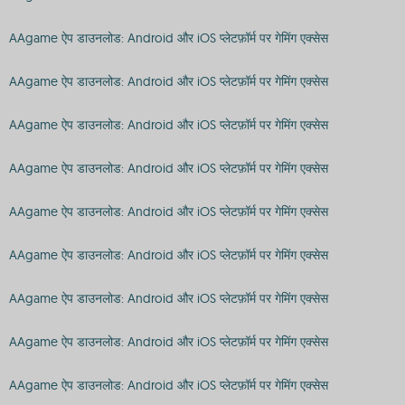
AAgame ऐप डाउनलोड: Android और iOS प्लेटफ़ॉर्म पर गेमिंग एक्सेस
AAgame ऐप डाउनलोड: Android और iOS प्लेटफ़ॉर्म पर गेमिंग एक्सेस
AAgame ऐप डाउनलोड: Android और iOS प्लेटफ़ॉर्म पर गेमिंग एक्सेस
AAgame ऐप डाउनलोड: Android और iOS प्लेटफ़ॉर्म पर गेमिंग एक्सेस
AAgame ऐप डाउनलोड: Android और iOS प्लेटफ़ॉर्म पर गेमिंग एक्सेस
AAgame ऐप डाउनलोड: Android और iOS प्लेटफ़ॉर्म पर गेमिंग एक्सेस
AAgame ऐप डाउनलोड: Android और iOS प्लेटफ़ॉर्म पर गेमिंग एक्सेस
AAgame ऐप डाउनलोड: Android और iOS प्लेटफ़ॉर्म पर गेमिंग एक्सेस
AAgame ऐप डाउनलोड: Android और iOS प्लेटफ़ॉर्म पर गेमिंग एक्सेस