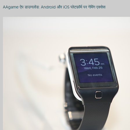
AAgame ऐप डाउनलोड: Android और iOS प्लेटफ़ॉर्म पर गेमिंग एक्सेस