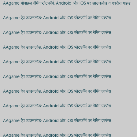
AAgame मोबाइल गेमिंग प्लेटफॉर्म: Android और iOS पर डाउनलोड व एक्सेस गाइड
AAgame ऐप डाउनलोड: Android और iOS प्लेटफ़ॉर्म पर गेमिंग एक्सेस
AAgame ऐप डाउनलोड: Android और iOS प्लेटफ़ॉर्म पर गेमिंग एक्सेस
AAgame ऐप डाउनलोड: Android और iOS प्लेटफ़ॉर्म पर गेमिंग एक्सेस
AAgame ऐप डाउनलोड: Android और iOS प्लेटफ़ॉर्म पर गेमिंग एक्सेस
AAgame ऐप डाउनलोड: Android और iOS प्लेटफ़ॉर्म पर गेमिंग एक्सेस
AAgame ऐप डाउनलोड: Android और iOS प्लेटफ़ॉर्म पर गेमिंग एक्सेस
AAgame ऐप डाउनलोड: Android और iOS प्लेटफ़ॉर्म पर गेमिंग एक्सेस
AAgame ऐप डाउनलोड: Android और iOS प्लेटफ़ॉर्म पर गेमिंग एक्सेस
AAgame ऐप डाउनलोड: Android और iOS प्लेटफ़ॉर्म पर गेमिंग एक्सेस