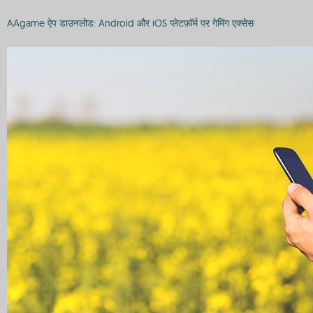
AAgame ऐप डाउनलोड: Android और iOS प्लेटफ़ॉर्म पर गेमिंग एक्सेस