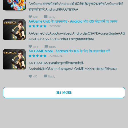
AAGameडाउनलोडकरें:AndroidऔरiOSकेलिएमुफ्तऐपएक्सेसAAGameकैसे
डाउनलोडकरें:AndroidऔरiOSगाइडAA
630
Reply
AAGame Club ऐप डाउनलोड - Android और iOS प्लेटफॉर्म पर एक्सेस
1772252171
AAGameClubAppDownload:Android&iOSAPKAccessGuideAAG
ameClubApp:AndroidऔरiOSपरमुफ्तडाउनलोडA
444
Reply
AA.GAME:Mobi - Android और iOS के लिए ऐप डाउनलोड करें
1772353724
AA.GAME:Mobiपरमोबाइलगेमिंगकाआनंदलें-
AndroidऔरiOSडाउनलोडगाइडAA.GAME:Mobiपरमोबाइलगेमिंगकाआ
410
Reply
SEE MORE