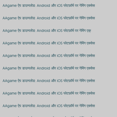
AAgame ऐप डाउनलोड: Android और iOS प्लेटफ़ॉर्म पर गेमिंग एक्सेस
AAgame ऐप डाउनलोड: Android और iOS प्लेटफ़ॉर्म पर गेमिंग एक्सेस
AAgame ऐप डाउनलोड: Android और iOS प्लेटफ़ॉर्म पर गेमिंग एक्
AAgame ऐप डाउनलोड: Android और iOS प्लेटफ़ॉर्म पर गेमिंग एक्सेस
AAgame ऐप डाउनलोड: Android और iOS प्लेटफ़ॉर्म पर गेमिंग एक्सेस
AAgame ऐप डाउनलोड: Android और iOS प्लेटफ़ॉर्म पर गेमिंग एक्सेस
AAgame ऐप डाउनलोड: Android और iOS प्लेटफ़ॉर्म पर गेमिंग एक्सेस
AAgame ऐप डाउनलोड: Android और iOS प्लेटफ़ॉर्म पर गेमिंग एक्सेस
AAgame ऐप डाउनलोड: Android और iOS प्लेटफ़ॉर्म पर गेमिंग एक्सेस