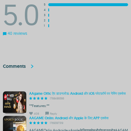
5.0
5
4
3
2
1
40 reviews
Comments
AAgame Offic ऐप डाउनलोड: Android और iOS प्लेटफ़ॉर्म पर गेमिंग एक्सेस
1768489366
**Features:**
408
Reply
AAGAME Onlin: Android और Apple के लिए APP एक्सेस
1769397319
AAGAMEOnlin:AndroidaurAppleकेलिएएक्सेसऔरऐपडाउनलोडAAGAM