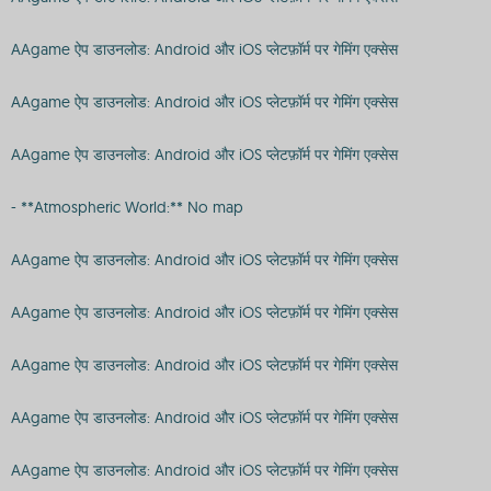
AAgame ऐप डाउनलोड: Android और iOS प्लेटफ़ॉर्म पर गेमिंग एक्सेस
AAgame ऐप डाउनलोड: Android और iOS प्लेटफ़ॉर्म पर गेमिंग एक्सेस
AAgame ऐप डाउनलोड: Android और iOS प्लेटफ़ॉर्म पर गेमिंग एक्सेस
- **Atmospheric World:** No map
AAgame ऐप डाउनलोड: Android और iOS प्लेटफ़ॉर्म पर गेमिंग एक्सेस
AAgame ऐप डाउनलोड: Android और iOS प्लेटफ़ॉर्म पर गेमिंग एक्सेस
AAgame ऐप डाउनलोड: Android और iOS प्लेटफ़ॉर्म पर गेमिंग एक्सेस
AAgame ऐप डाउनलोड: Android और iOS प्लेटफ़ॉर्म पर गेमिंग एक्सेस
AAgame ऐप डाउनलोड: Android और iOS प्लेटफ़ॉर्म पर गेमिंग एक्सेस