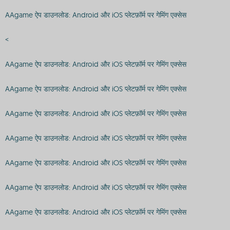
AAgame ऐप डाउनलोड: Android और iOS प्लेटफ़ॉर्म पर गेमिंग एक्सेस
<
AAgame ऐप डाउनलोड: Android और iOS प्लेटफ़ॉर्म पर गेमिंग एक्सेस
AAgame ऐप डाउनलोड: Android और iOS प्लेटफ़ॉर्म पर गेमिंग एक्सेस
AAgame ऐप डाउनलोड: Android और iOS प्लेटफ़ॉर्म पर गेमिंग एक्सेस
AAgame ऐप डाउनलोड: Android और iOS प्लेटफ़ॉर्म पर गेमिंग एक्सेस
AAgame ऐप डाउनलोड: Android और iOS प्लेटफ़ॉर्म पर गेमिंग एक्सेस
AAgame ऐप डाउनलोड: Android और iOS प्लेटफ़ॉर्म पर गेमिंग एक्सेस
AAgame ऐप डाउनलोड: Android और iOS प्लेटफ़ॉर्म पर गेमिंग एक्सेस