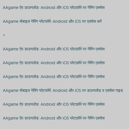
AAgame ऐप डाउनलोड: Android और iOS प्लेटफ़ॉर्म पर गेमिंग एक्सेस
AAgame मोबाइल गेमिंग प्लेटफॉर्म: Android और iOS पर एक्सेस करें
<
AAgame ऐप डाउनलोड: Android और iOS प्लेटफ़ॉर्म पर गेमिंग एक्सेस
AAgame ऐप डाउनलोड: Android और iOS प्लेटफ़ॉर्म पर गेमिंग एक्सेस
AAgame ऐप डाउनलोड: Android और iOS प्लेटफ़ॉर्म पर गेमिंग एक्सेस
AAgame मोबाइल गेमिंग प्लेटफॉर्म: Android और iOS पर डाउनलोड व एक्सेस गाइड
AAgame ऐप डाउनलोड: Android और iOS प्लेटफ़ॉर्म पर गेमिंग एक्सेस
AAgame ऐप डाउनलोड: Android और iOS प्लेटफ़ॉर्म पर गेमिंग एक्सेस