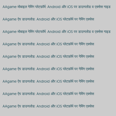
AAgame मोबाइल गेमिंग प्लेटफ़ॉर्म: Android और iOS पर डाउनलोड व एक्सेस गाइड
AAgame ऐप डाउनलोड: Android और iOS प्लेटफ़ॉर्म पर गेमिंग एक्सेस
AAgame मोबाइल गेमिंग प्लेटफॉर्म: Android और iOS पर डाउनलोड व एक्सेस गाइड
AAgame ऐप डाउनलोड: Android और iOS प्लेटफ़ॉर्म पर गेमिंग एक्सेस
AAgame ऐप डाउनलोड: Android और iOS प्लेटफ़ॉर्म पर गेमिंग एक्सेस
AAgame ऐप डाउनलोड: Android और iOS प्लेटफ़ॉर्म पर गेमिंग एक्सेस
AAgame ऐप डाउनलोड: Android और iOS प्लेटफ़ॉर्म पर गेमिंग एक्सेस
AAgame ऐप डाउनलोड: Android और iOS प्लेटफ़ॉर्म पर गेमिंग एक्सेस
AAgame ऐप डाउनलोड: Android और iOS प्लेटफ़ॉर्म पर गेमिंग एक्सेस