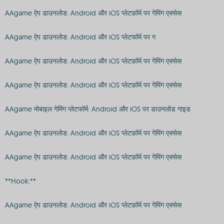
AAgame ऐप डाउनलोड: Android और iOS प्लेटफ़ॉर्म पर गेमिंग एक्सेस
AAgame ऐप डाउनलोड: Android और iOS प्लेटफॉर्म पर ग
AAgame ऐप डाउनलोड: Android और iOS प्लेटफ़ॉर्म पर गेमिंग एक्सेस
AAgame ऐप डाउनलोड: Android और iOS प्लेटफ़ॉर्म पर गेमिंग एक्सेस
AAgame मोबाइल गेमिंग प्लेटफॉर्म: Android और iOS पर डाउनलोड गाइड
AAgame ऐप डाउनलोड: Android और iOS प्लेटफ़ॉर्म पर गेमिंग एक्सेस
AAgame ऐप डाउनलोड: Android और iOS प्लेटफ़ॉर्म पर गेमिंग एक्सेस
**Hook:**
AAgame ऐप डाउनलोड: Android और iOS प्लेटफ़ॉर्म पर गेमिंग एक्सेस