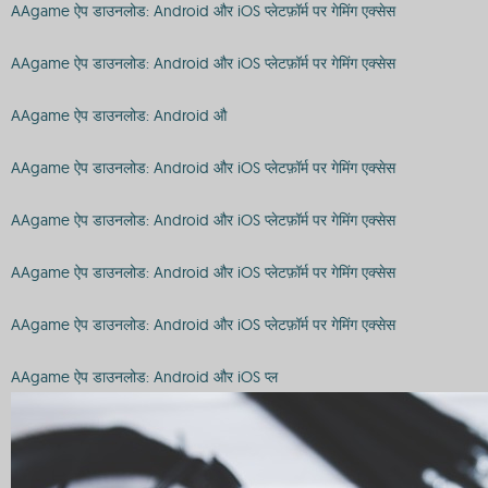
AAgame ऐप डाउनलोड: Android और iOS प्लेटफ़ॉर्म पर गेमिंग एक्सेस
AAgame ऐप डाउनलोड: Android और iOS प्लेटफ़ॉर्म पर गेमिंग एक्सेस
AAgame ऐप डाउनलोड: Android औ
AAgame ऐप डाउनलोड: Android और iOS प्लेटफ़ॉर्म पर गेमिंग एक्सेस
AAgame ऐप डाउनलोड: Android और iOS प्लेटफ़ॉर्म पर गेमिंग एक्सेस
AAgame ऐप डाउनलोड: Android और iOS प्लेटफ़ॉर्म पर गेमिंग एक्सेस
AAgame ऐप डाउनलोड: Android और iOS प्लेटफ़ॉर्म पर गेमिंग एक्सेस
AAgame ऐप डाउनलोड: Android और iOS प्ल