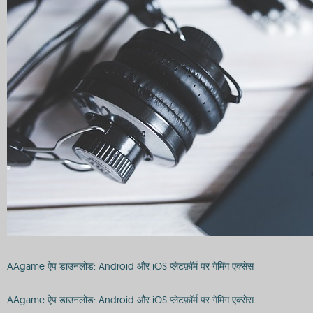
AAgame ऐप डाउनलोड: Android और iOS प्लेटफ़ॉर्म पर गेमिंग एक्सेस
AAgame ऐप डाउनलोड: Android और iOS प्लेटफ़ॉर्म पर गेमिंग एक्सेस