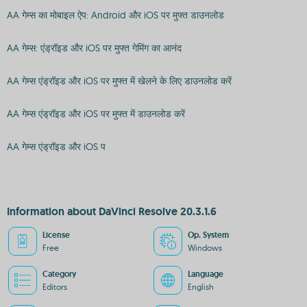
AA गेम्स का मोबाइल ऐप: Android और iOS पर मुफ्त डाउनलोड
AA गेम्स: एंड्रॉइड और iOS पर मुफ्त गेमिंग का आनंद
AA गेम्स एंड्रॉइड और iOS पर मुफ्त में खेलने के लिए डाउनलोड करें
AA गेम्स एंड्रॉइड और iOS पर मुफ्त में डाउनलोड करें
AA गेम्स एंड्रॉइड और iOS प
Information about DaVinci Resolve 20.3.1.6
License
Op. System
Free
Windows
Category
Language
Editors
English