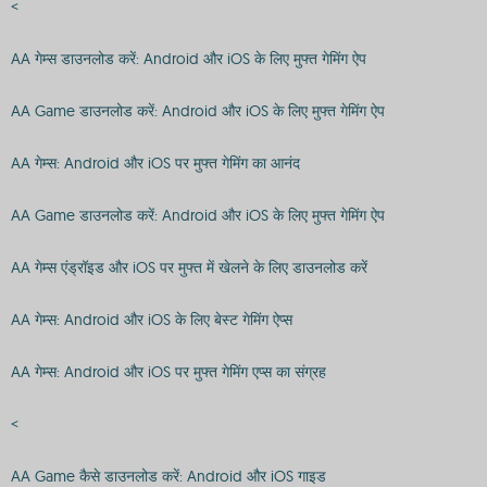
<
AA गेम्स डाउनलोड करें: Android और iOS के लिए मुफ्त गेमिंग ऐप
AA Game डाउनलोड करें: Android और iOS के लिए मुफ्त गेमिंग ऐप
AA गेम्स: Android और iOS पर मुफ्त गेमिंग का आनंद
AA Game डाउनलोड करें: Android और iOS के लिए मुफ्त गेमिंग ऐप
AA गेम्स एंड्रॉइड और iOS पर मुफ्त में खेलने के लिए डाउनलोड करें
AA गेम्स: Android और iOS के लिए बेस्ट गेमिंग ऐप्स
AA गेम्स: Android और iOS पर मुफ्त गेमिंग एप्स का संग्रह
<
AA Game कैसे डाउनलोड करें: Android और iOS गाइड