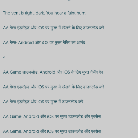
The vent is tight, dark. You hear a faint hum.
AA गेम्स एंड्रॉइड और iOS पर मुफ्त में खेलने के लिए डाउनलोड करें
AA गेम्स: Android और iOS पर मुफ्त गेमिंग का आनंद
<
AA Game डाउनलोड: Android और iOS के लिए मुफ्त गेमिंग ऐप
AA गेम्स एंड्रॉइड और iOS पर मुफ्त में खेलने के लिए डाउनलोड करें
AA गेम्स एंड्रॉइड और iOS पर मुफ्त में डाउनलोड करें
AA Game: Android और iOS पर मुफ्त डाउनलोड और एक्सेस
AA Game: Android और iOS पर मुफ्त डाउनलोड और एक्सेस