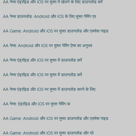
AA गेम्स एंड्रॉइड और iOS पर मुफ्त में खेलने के लिए डाउनलोड करें
AA गेम्स डाउनलोड: Android और iOS के लिए मुफ्त गेमिंग एप
AA Game: Android और iOS पर मुफ्त डाउनलोड और एक्सेस गाइड
AA गेम्स: Android और iOS पर मुफ्त गेमिंग ऐप्स का अनुभव
AA गेम्स एंड्रॉइड और iOS पर मुफ्त में डाउनलोड करें
AA गेम्स एंड्रॉइड और iOS पर मुफ्त में डाउनलोड करें
AA गेम्स एंड्रॉइड और iOS पर मुफ्त में डाउनलोड करने के लिए
AA गेम्स: एंड्रॉइड और iOS पर मुफ्त गेमिंग क
AA Game: Android और iOS पर मुफ्त डाउनलोड और एक्सेस गाइड
AA Game: Android और iOS पर मुफ्त डाउनलोड और प्ले