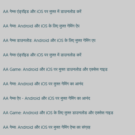
AA गेम्स एंड्रॉइड और iOS पर मुफ्त में डाउनलोड करें
AA गेम्स: Android और iOS के लिए मुफ्त गेमिंग ऐप
AA गेम्स डाउनलोड: Android और iOS के लिए मुफ्त गेमिंग एप
AA गेम्स एंड्रॉइड और iOS पर मुफ्त में डाउनलोड करें
AA Game: Android और iOS पर मुफ्त डाउनलोड और एक्सेस गाइड
AA गेम्स: Android और iOS पर मुफ्त गेमिंग का आनंद
AA गेम्स ऐप - Android और iOS पर मुफ्त गेमिंग का आनंद
AA Game: Android और iOS के लिए मुफ्त डाउनलोड और एक्सेस गाइड
AA गेम्स: Android और iOS पर मुफ्त गेमिंग ऐप्स का संग्रह