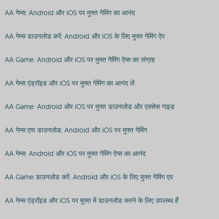
AA गेम्स: Android और iOS पर मुफ्त गेमिंग का आनंद
AA गेम्स डाउनलोड करें: Android और iOS के लिए मुफ्त गेमिंग ऐप
AA Game: Android और iOS पर मुफ्त गेमिंग ऐप्स का संग्रह
AA गेम्स एंड्रॉइड और iOS पर मुफ्त गेमिंग का आनंद लें
AA Game: Android और iOS पर मुफ्त डाउनलोड और एक्सेस गाइड
AA गेम्स एप्प डाउनलोड: Android और iOS पर मुफ्त गेमिंग
AA गेम्स: Android और iOS पर मुफ्त गेमिंग ऐप्स का आनंद
AA Game डाउनलोड करें: Android और iOS के लिए मुफ्त गेमिंग एप
AA गेम्स एंड्रॉइड और iOS पर मुफ्त में डाउनलोड करने के लिए उपलब्ध हैं