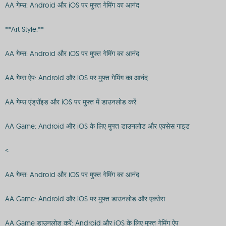
AA गेम्स: Android और iOS पर मुफ्त गेमिंग का आनंद
**Art Style:**
AA गेम्स: Android और iOS पर मुफ्त गेमिंग का आनंद
AA गेम्स ऐप: Android और iOS पर मुफ्त गेमिंग का आनंद
AA गेम्स एंड्रॉइड और iOS पर मुफ्त में डाउनलोड करें
AA Game: Android और iOS के लिए मुफ्त डाउनलोड और एक्सेस गाइड
<
AA गेम्स: Android और iOS पर मुफ्त गेमिंग का आनंद
AA Game: Android और iOS पर मुफ्त डाउनलोड और एक्सेस
AA Game डाउनलोड करें: Android और iOS के लिए मुफ्त गेमिंग ऐप