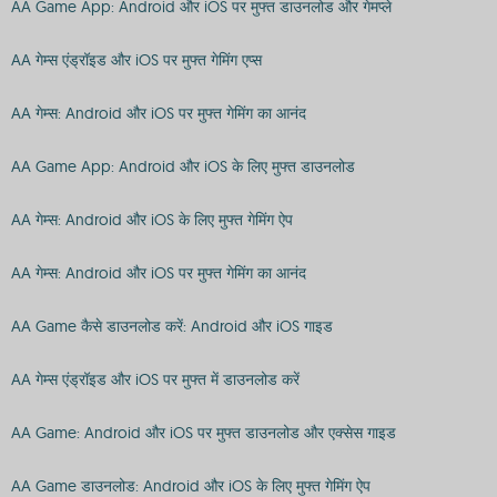
AA Game App: Android और iOS पर मुफ्त डाउनलोड और गेमप्ले
AA गेम्स एंड्रॉइड और iOS पर मुफ्त गेमिंग एप्स
AA गेम्स: Android और iOS पर मुफ्त गेमिंग का आनंद
AA Game App: Android और iOS के लिए मुफ्त डाउनलोड
AA गेम्स: Android और iOS के लिए मुफ्त गेमिंग ऐप
AA गेम्स: Android और iOS पर मुफ्त गेमिंग का आनंद
AA Game कैसे डाउनलोड करें: Android और iOS गाइड
AA गेम्स एंड्रॉइड और iOS पर मुफ्त में डाउनलोड करें
AA Game: Android और iOS पर मुफ्त डाउनलोड और एक्सेस गाइड
AA Game डाउनलोड: Android और iOS के लिए मुफ्त गेमिंग ऐप