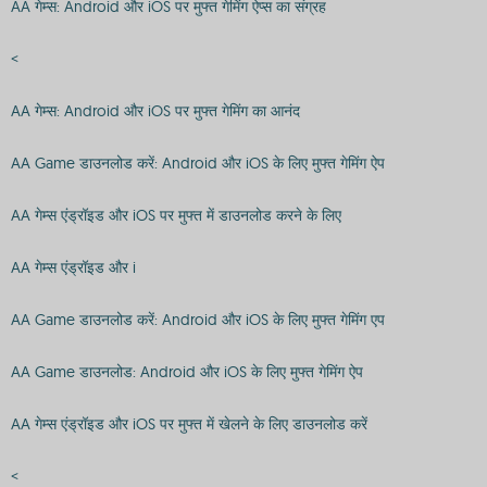
AA गेम्स: Android और iOS पर मुफ्त गेमिंग ऐप्स का संग्रह
<
AA गेम्स: Android और iOS पर मुफ्त गेमिंग का आनंद
AA Game डाउनलोड करें: Android और iOS के लिए मुफ्त गेमिंग ऐप
AA गेम्स एंड्रॉइड और iOS पर मुफ्त में डाउनलोड करने के लिए
AA गेम्स एंड्रॉइड और i
AA Game डाउनलोड करें: Android और iOS के लिए मुफ्त गेमिंग एप
AA Game डाउनलोड: Android और iOS के लिए मुफ्त गेमिंग ऐप
AA गेम्स एंड्रॉइड और iOS पर मुफ्त में खेलने के लिए डाउनलोड करें
<