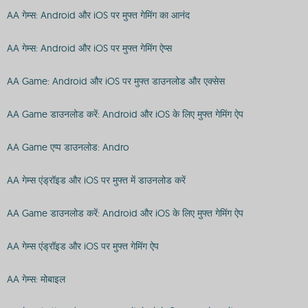
AA गेम्स: Android और iOS पर मुफ्त गेमिंग का आनंद
AA गेम्स: Android और iOS पर मुफ्त गेमिंग ऐप्स
AA Game: Android और iOS पर मुफ्त डाउनलोड और एक्सेस
AA Game डाउनलोड करें: Android और iOS के लिए मुफ्त गेमिंग ऐप
AA Game एप्प डाउनलोड: Andro
AA गेम्स एंड्रॉइड और iOS पर मुफ्त में डाउनलोड करें
AA Game डाउनलोड करें: Android और iOS के लिए मुफ्त गेमिंग ऐप
AA गेम्स एंड्रॉइड और iOS पर मुफ्त गेमिंग ऐप
AA गेम्स: मोबाइल