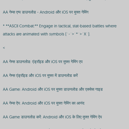
AA गेम्स एप्प डाउनलोड - Android और iOS पर मुफ्त गेमिंग
* **ASCII Combat:** Engage in tactical, stat-based battles where
attacks are animated with symbols (`-`>`*`>`X`).
<
AA गेम्स डाउनलोड: एंड्रॉइड और iOS पर मुफ्त गेमिंग एप
AA गेम्स एंड्रॉइड और iOS पर मुफ्त में डाउनलोड करें
AA Game: Android और iOS पर मुफ्त डाउनलोड और एक्सेस गाइड
AA गेम्स ऐप: Android और iOS पर मुफ्त गेमिंग का आनंद
AA Game डाउनलोड करें: Android और iOS के लिए मुफ्त गेमिंग ऐप