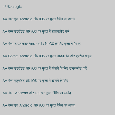
- **Strategic
AA गेम्स ऐप: Android और iOS पर मुफ्त गेमिंग का आनंद
AA गेम्स एंड्रॉइड और iOS पर मुफ्त में डाउनलोड करें
AA गेम्स डाउनलोड: Android और iOS के लिए मुफ्त गेमिंग एप
AA Game: Android और iOS पर मुफ्त डाउनलोड और एक्सेस गाइड
AA गेम्स एंड्रॉइड और iOS पर मुफ्त में खेलने के लिए डाउनलोड करें
AA गेम्स एंड्रॉइड और iOS पर मुफ्त में खेलने के लिए
AA गेम्स: Android और iOS पर मुफ्त गेमिंग का आनंद
AA गेम्स ऐप: Android और iOS पर मुफ्त गेमिंग का आनंद