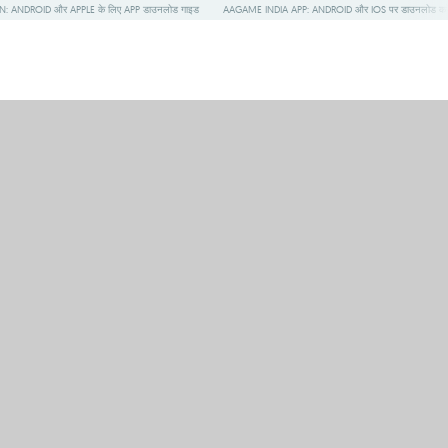
 ANDROID और APPLE के लिए APP डाउनलोड गाइड
AAGAME INDIA APP: ANDROID और IOS पर डाउनलोड करे