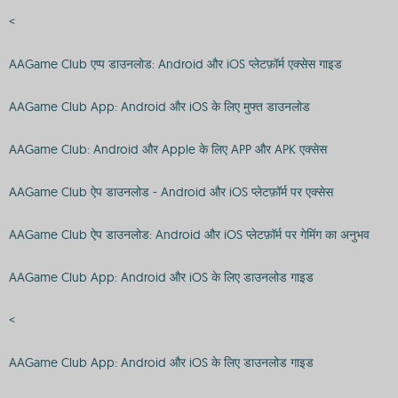
<
AAGame Club एप्प डाउनलोड: Android और iOS प्लेटफ़ॉर्म एक्सेस गाइड
AAGame Club App: Android और iOS के लिए मुफ्त डाउनलोड
AAGame Club: Android और Apple के लिए APP और APK एक्सेस
AAGame Club ऐप डाउनलोड - Android और iOS प्लेटफ़ॉर्म पर एक्सेस
AAGame Club ऐप डाउनलोड: Android और iOS प्लेटफ़ॉर्म पर गेमिंग का अनुभव
AAGame Club App: Android और iOS के लिए डाउनलोड गाइड
<
AAGame Club App: Android और iOS के लिए डाउनलोड गाइड