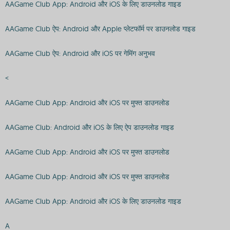
AAGame Club App: Android और iOS के लिए डाउनलोड गाइड
AAGame Club ऐप: Android और Apple प्लेटफॉर्म पर डाउनलोड गाइड
AAGame Club ऐप: Android और iOS पर गेमिंग अनुभव
<
AAGame Club App: Android और iOS पर मुफ्त डाउनलोड
AAGame Club: Android और iOS के लिए ऐप डाउनलोड गाइड
AAGame Club App: Android और iOS पर मुफ्त डाउनलोड
AAGame Club App: Android और iOS पर मुफ्त डाउनलोड
AAGame Club App: Android और iOS के लिए डाउनलोड गाइड
A