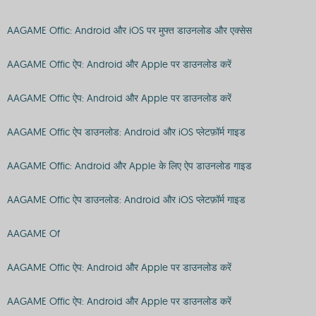
AAGAME Offic: Android और iOS पर मुफ्त डाउनलोड और एक्सेस
AAGAME Offic ऐप: Android और Apple पर डाउनलोड करें
AAGAME Offic ऐप: Android और Apple पर डाउनलोड करें
AAGAME Offic ऐप डाउनलोड: Android और iOS प्लेटफ़ॉर्म गाइड
AAGAME Offic: Android और Apple के लिए ऐप डाउनलोड गाइड
AAGAME Offic ऐप डाउनलोड: Android और iOS प्लेटफ़ॉर्म गाइड
AAGAME Of
AAGAME Offic ऐप: Android और Apple पर डाउनलोड करें
AAGAME Offic ऐप: Android और Apple पर डाउनलोड करें