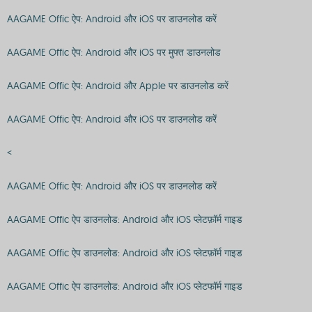
AAGAME Offic ऐप: Android और iOS पर डाउनलोड करें
AAGAME Offic ऐप: Android और iOS पर मुफ्त डाउनलोड
AAGAME Offic ऐप: Android और Apple पर डाउनलोड करें
AAGAME Offic ऐप: Android और iOS पर डाउनलोड करें
<
AAGAME Offic ऐप: Android और iOS पर डाउनलोड करें
AAGAME Offic ऐप डाउनलोड: Android और iOS प्लेटफ़ॉर्म गाइड
AAGAME Offic ऐप डाउनलोड: Android और iOS प्लेटफ़ॉर्म गाइड
AAGAME Offic ऐप डाउनलोड: Android और iOS प्लेटफॉर्म गाइड