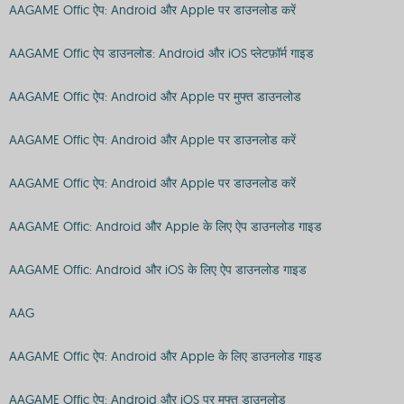
AAGAME Offic ऐप: Android और Apple पर डाउनलोड करें
AAGAME Offic ऐप डाउनलोड: Android और iOS प्लेटफ़ॉर्म गाइड
AAGAME Offic ऐप: Android और Apple पर मुफ्त डाउनलोड
AAGAME Offic ऐप: Android और Apple पर डाउनलोड करें
AAGAME Offic ऐप: Android और Apple पर डाउनलोड करें
AAGAME Offic: Android और Apple के लिए ऐप डाउनलोड गाइड
AAGAME Offic: Android और iOS के लिए ऐप डाउनलोड गाइड
AAG
AAGAME Offic ऐप: Android और Apple के लिए डाउनलोड गाइड
AAGAME Offic ऐप: Android और iOS पर मुफ्त डाउनलोड