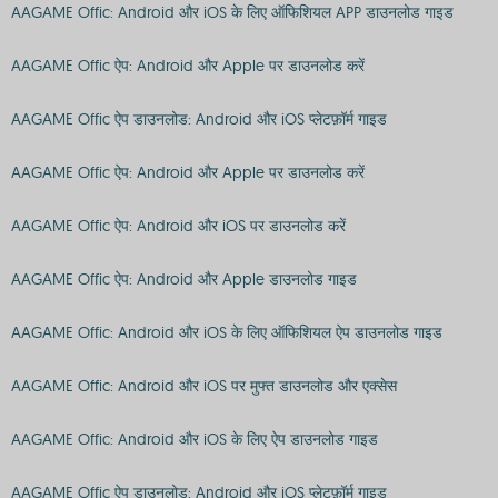
AAGAME Offic: Android और iOS के लिए ऑफिशियल APP डाउनलोड गाइड
AAGAME Offic ऐप: Android और Apple पर डाउनलोड करें
AAGAME Offic ऐप डाउनलोड: Android और iOS प्लेटफ़ॉर्म गाइड
AAGAME Offic ऐप: Android और Apple पर डाउनलोड करें
AAGAME Offic ऐप: Android और iOS पर डाउनलोड करें
AAGAME Offic ऐप: Android और Apple डाउनलोड गाइड
AAGAME Offic: Android और iOS के लिए ऑफिशियल ऐप डाउनलोड गाइड
AAGAME Offic: Android और iOS पर मुफ्त डाउनलोड और एक्सेस
AAGAME Offic: Android और iOS के लिए ऐप डाउनलोड गाइड
AAGAME Offic ऐप डाउनलोड: Android और iOS प्लेटफ़ॉर्म गाइड