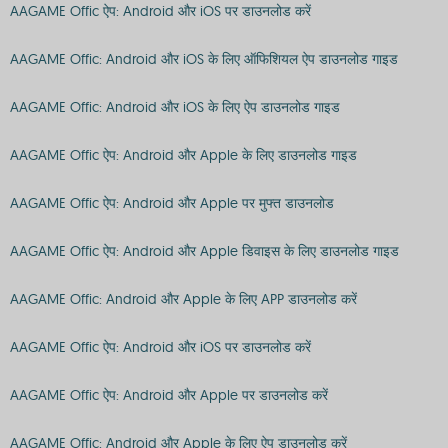
AAGAME Offic ऐप: Android और iOS पर डाउनलोड करें
AAGAME Offic: Android और iOS के लिए ऑफिशियल ऐप डाउनलोड गाइड
AAGAME Offic: Android और iOS के लिए ऐप डाउनलोड गाइड
AAGAME Offic ऐप: Android और Apple के लिए डाउनलोड गाइड
AAGAME Offic ऐप: Android और Apple पर मुफ्त डाउनलोड
AAGAME Offic ऐप: Android और Apple डिवाइस के लिए डाउनलोड गाइड
AAGAME Offic: Android और Apple के लिए APP डाउनलोड करें
AAGAME Offic ऐप: Android और iOS पर डाउनलोड करें
AAGAME Offic ऐप: Android और Apple पर डाउनलोड करें
AAGAME Offic: Android और Apple के लिए ऐप डाउनलोड करें