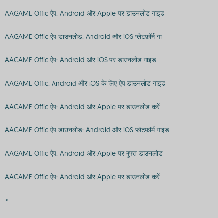
AAGAME Offic ऐप: Android और Apple पर डाउनलोड गाइड
AAGAME Offic ऐप डाउनलोड: Android और iOS प्लेटफ़ॉर्म गा
AAGAME Offic ऐप: Android और iOS पर डाउनलोड गाइड
AAGAME Offic: Android और iOS के लिए ऐप डाउनलोड गाइड
AAGAME Offic ऐप: Android और Apple पर डाउनलोड करें
AAGAME Offic ऐप डाउनलोड: Android और iOS प्लेटफ़ॉर्म गाइड
AAGAME Offic ऐप: Android और Apple पर मुफ्त डाउनलोड
AAGAME Offic ऐप: Android और Apple पर डाउनलोड करें
<