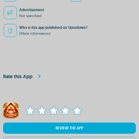
Advertisement
Not specified
Why is this app published on Uptodown?
(More information)
Rate this App
REVIEW THE APP