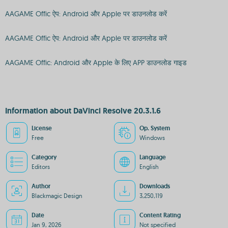
AAGAME Offic ऐप: Android और Apple पर डाउनलोड करें
AAGAME Offic ऐप: Android और Apple पर डाउनलोड करें
AAGAME Offic: Android और Apple के लिए APP डाउनलोड गाइड
Information about DaVinci Resolve 20.3.1.6
License
Op. System
Free
Windows
Category
Language
Editors
English
Author
Downloads
Blackmagic Design
3,250,119
Date
Content Rating
Jan 9, 2026
Not specified