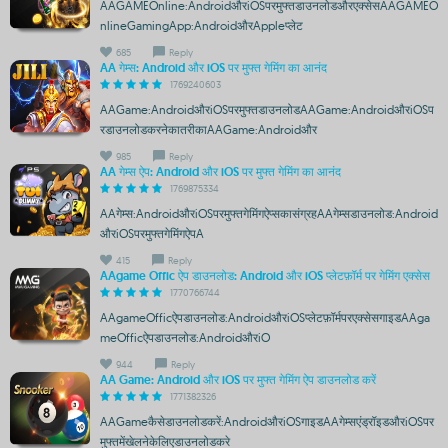
AAGAMEOnline:AndroidऔरiOSपरमुफ्तडाउनलोडऔरएक्सेसAAGAMEO
nlineGamingApp:AndroidऔरAppleप्लेट
685
Reply
AA गेम्स: Android और iOS पर मुफ्त गेमिंग का आनंद
1769240603
AAGame:AndroidऔरiOSपरमुफ्तडाउनलोडAAGame:AndroidऔरiOSप
रडाउनलोडकरनेकातरीकाAAGame:Androidऔर
985
Reply
AA गेम्स ऐप: Android और iOS पर मुफ्त गेमिंग का आनंद
1769875334
AAगेम्स:AndroidऔरiOSपरमुफ्तगेमिंगऐप्सकासंग्रहAAगेम्सडाउनलोड:Android
औरiOSपरमुफ्तगेमिंगऐपA
415
Reply
AAgame Offic ऐप डाउनलोड: Android और iOS प्लेटफ़ॉर्म पर गेमिंग एक्सेस
1770766744
AAgameOfficऐपडाउनलोड:AndroidऔरiOSप्लेटफ़ॉर्मपरएक्सेसगाइडAAga
meOfficऐपडाउनलोड:AndroidऔरiO
944
Reply
AA Game: Android और iOS पर मुफ्त गेमिंग ऐप डाउनलोड करें
1771382326
AAGameकैसेडाउनलोडकरें:AndroidऔरiOSगाइडAAगेम्सएंड्रॉइडऔरiOSपर
मुफ्तमेंखेलनेकेलिएडाउनलोडकरे