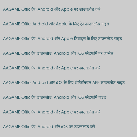
AAGAME Offic ऐप: Android और Apple पर डाउनलोड करें
AAGAME Offic: Android और Apple के लिए ऐप डाउनलोड गाइड
AAGAME Offic ऐप: Android और Apple डिवाइस के लिए डाउनलोड गाइड
AAGAME Offic ऐप डाउनलोड: Android और iOS प्लेटफॉर्म पर एक्सेस
AAGAME Offic ऐप: Android और Apple पर डाउनलोड करें
AAGAME Offic: Android और iOS के लिए ऑफिशियल APP डाउनलोड गाइड
AAGAME Offic ऐप डाउनलोड: Android और iOS प्लेटफॉर्म गाइड
AAGAME Offic ऐप: Android और Apple पर डाउनलोड करें
AAGAME Offic ऐप: Android और iOS पर डाउनलोड करें