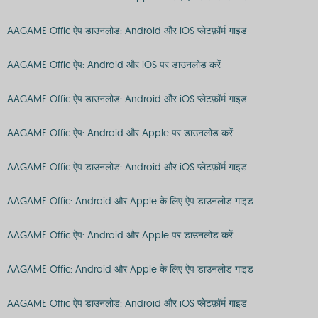
AAGAME Offic ऐप डाउनलोड: Android और iOS प्लेटफ़ॉर्म गाइड
AAGAME Offic ऐप: Android और iOS पर डाउनलोड करें
AAGAME Offic ऐप डाउनलोड: Android और iOS प्लेटफ़ॉर्म गाइड
AAGAME Offic ऐप: Android और Apple पर डाउनलोड करें
AAGAME Offic ऐप डाउनलोड: Android और iOS प्लेटफ़ॉर्म गाइड
AAGAME Offic: Android और Apple के लिए ऐप डाउनलोड गाइड
AAGAME Offic ऐप: Android और Apple पर डाउनलोड करें
AAGAME Offic: Android और Apple के लिए ऐप डाउनलोड गाइड
AAGAME Offic ऐप डाउनलोड: Android और iOS प्लेटफ़ॉर्म गाइड