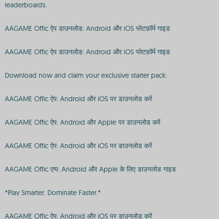
leaderboards.
AAGAME Offic ऐप डाउनलोड: Android और iOS प्लेटफ़ॉर्म गाइड
AAGAME Offic ऐप डाउनलोड: Android और iOS प्लेटफ़ॉर्म गाइड
Download now and claim your exclusive starter pack:
AAGAME Offic ऐप: Android और iOS पर डाउनलोड करें
AAGAME Offic ऐप: Android और Apple पर डाउनलोड करें
AAGAME Offic ऐप: Android और iOS पर डाउनलोड करें
AAGAME Offic एप्प: Android और Apple के लिए डाउनलोड गाइड
*Play Smarter. Dominate Faster.*
AAGAME Offic ऐप: Android और iOS पर डाउनलोड करें