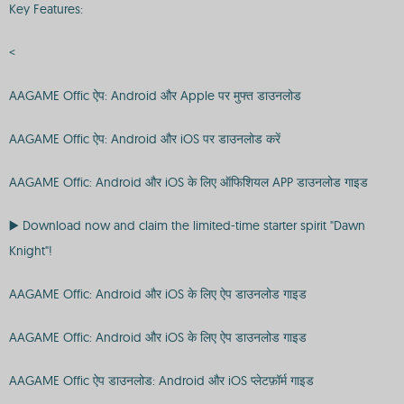
Key Features:
<
AAGAME Offic ऐप: Android और Apple पर मुफ्त डाउनलोड
AAGAME Offic ऐप: Android और iOS पर डाउनलोड करें
AAGAME Offic: Android और iOS के लिए ऑफिशियल APP डाउनलोड गाइड
▶️ Download now and claim the limited-time starter spirit "Dawn
Knight"!
AAGAME Offic: Android और iOS के लिए ऐप डाउनलोड गाइड
AAGAME Offic: Android और iOS के लिए ऐप डाउनलोड गाइड
AAGAME Offic ऐप डाउनलोड: Android और iOS प्लेटफ़ॉर्म गाइड