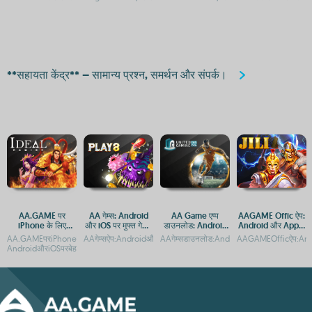
गेमिंग एक्सेस
एक्सेस
**सहायता केंद्र** – सामान्य प्रश्न, समर्थन और संपर्क।
AA.GAME पर
AA गेम्स: Android
AA Game एप्प
AAGAME Offic ऐप:
iPhone के लिए
और iOS पर मुफ्त गेमिंग
डाउनलोड: Android
Android और Apple
Android APK
का आनंद
और iOS पर मुफ्त गेमिंग
पर मुफ्त डाउनलोड
AA.GAMEपरiPhoneकेलिएऐप्सऔरगेम्सडाउनलोडकरेंAA.GAME:iPho-
AAगेम्सऐप:AndroidऔरiOSपरमुफ्तगेमिंगकाआनंदAAगेम्स:AndroidऔरiOSपरम
AAगेम्सडाउनलोड:AndroidऔरiOSपरमुफ्तगेमिंगएप
AAGAMEOfficऐप:Andro
डाउनलोड और एक्सेस
AndroidऔरiOSपरबेहतरीनगेमिंगअनुभवA
गाइड