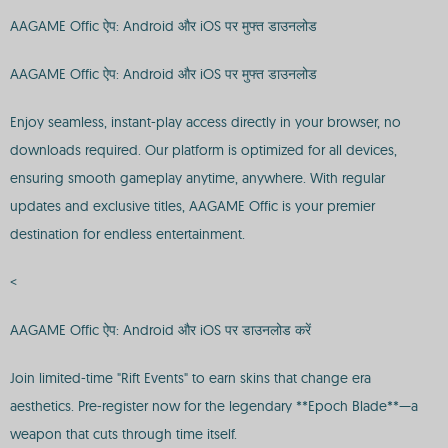
AAGAME Offic ऐप: Android और iOS पर मुफ्त डाउनलोड
AAGAME Offic ऐप: Android और iOS पर मुफ्त डाउनलोड
Enjoy seamless, instant-play access directly in your browser, no
downloads required. Our platform is optimized for all devices,
ensuring smooth gameplay anytime, anywhere. With regular
updates and exclusive titles, AAGAME Offic is your premier
destination for endless entertainment.
<
AAGAME Offic ऐप: Android और iOS पर डाउनलोड करें
Join limited-time "Rift Events" to earn skins that change era
aesthetics. Pre-register now for the legendary **Epoch Blade**—a
weapon that cuts through time itself.