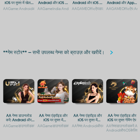
iOS पर मुफ्त में खेलने
Android और iOS पर
Android और iOS पर
Android और Apple
के लिए डाउनलोड करें
ऐप्स और APK
मुफ्त डाउनलोड
पर मुफ्त डाउनलोड
AAGame:AndroidऔरiOSपरमुफ्तडाउनलोडऔरएक्सेसगाइडAAगेम्स:एंड्रॉइडऔरiOSपरमुफ्तगेमिंगक
AAGameIndia:AndroidऔरiOSपरडाउनलोडकरेंऔरखेलेंAAGameIndia
AAGAMEOfficऐपडाउनAAGAMEOfficAAGAME
AAGAMEOfficऐप:And
डाउनलोड करें
**गेम स्टोर** – सभी उपलब्ध गेम्स को ब्राउज़ और खरीदें।
AA गेम्स डाउनलोड
AA गेम्स एंड्रॉइड और
AA गेम्स एंड्रॉइड और
AA गेम्स एंड्रॉइड और
करें: Android और
iOS पर मुफ्त में
iOS पर मुफ्त में
iOS पर मुफ्त गेमिंग ऐप
iOS के लिए मुफ्त गेमिंग
डाउनलोड करने के लिए
डाउनलोड करें
AAGameडाउनलोडकरें:AndroidऔरiOSकेलिएमुफ्तगेमिंगऐपAAगेम्स:AndroidऔरiOSपरमुफ्तगेमिंगक
AAGameडाउनलोडकरें:AndroidऔरiOSकेलिएमुफ्तगेमिंगऐपAAगेम्सडाउनलोड
AAगेम्स:AndroidऔरiOSपरमुफ्तगेमिंगकाआनंदAAग
AAगेम्सडाउनलोडकरें:
ऐप
AndroidऔरiOSकेलिएम