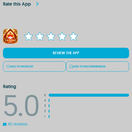
Rate this App
REVIEW THE APP
ADD TO WISHLIST
ADD TO RECOMMENDED
Rating
5.0
5
4
3
2
1
40 reviews