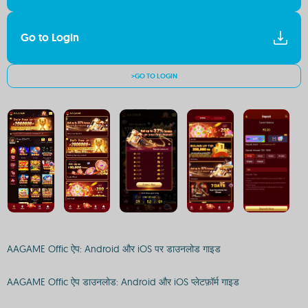
Go to Login
>GO TO LOGIN
AAGAME Offic ऐप: Android और iOS पर डाउनलोड गाइड
AAGAME Offic ऐप डाउनलोड: Android और iOS प्लेटफ़ॉर्म गाइड