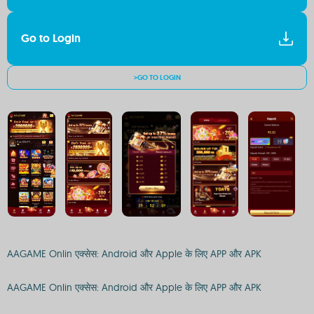
Go to Login
>GO TO LOGIN
AAGAME Onlin एक्सेस: Android और Apple के लिए APP और APK
AAGAME Onlin एक्सेस: Android और Apple के लिए APP और APK