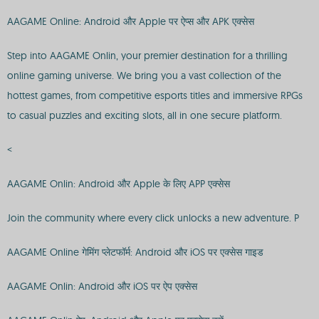
AAGAME Online: Android और Apple पर ऐप्स और APK एक्सेस
Step into AAGAME Onlin, your premier destination for a thrilling
online gaming universe. We bring you a vast collection of the
hottest games, from competitive esports titles and immersive RPGs
to casual puzzles and exciting slots, all in one secure platform.
<
AAGAME Onlin: Android और Apple के लिए APP एक्सेस
Join the community where every click unlocks a new adventure. P
AAGAME Online गेमिंग प्लेटफॉर्म: Android और iOS पर एक्सेस गाइड
AAGAME Onlin: Android और iOS पर ऐप एक्सेस