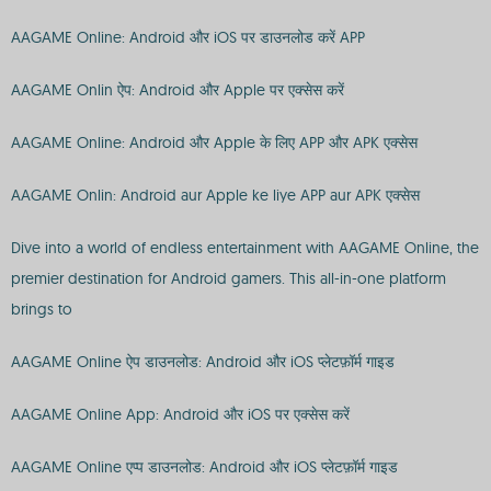
AAGAME Online: Android और iOS पर डाउनलोड करें APP
AAGAME Onlin ऐप: Android और Apple पर एक्सेस करें
AAGAME Online: Android और Apple के लिए APP और APK एक्सेस
AAGAME Onlin: Android aur Apple ke liye APP aur APK एक्सेस
Dive into a world of endless entertainment with AAGAME Online, the
premier destination for Android gamers. This all-in-one platform
brings to
AAGAME Online ऐप डाउनलोड: Android और iOS प्लेटफ़ॉर्म गाइड
AAGAME Online App: Android और iOS पर एक्सेस करें
AAGAME Online एप्प डाउनलोड: Android और iOS प्लेटफ़ॉर्म गाइड