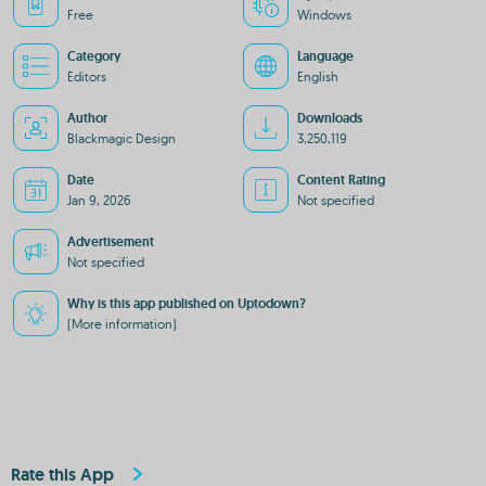
Free
Windows
Category
Language
Editors
English
Author
Downloads
Blackmagic Design
3,250,119
Date
Content Rating
Jan 9, 2026
Not specified
Advertisement
Not specified
Why is this app published on Uptodown?
(More information)
Rate this App