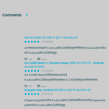
Comments
AA गेम्स एंड्रॉइड और iOS पर मुफ्त में डाउनलोड करें
1771066508
AAगेम्सडाउनलोडकरें:AndroidऔरiOSकेलिएमुफ्तगेमिंगऐपAAGameडाउनलोड
करें:AndroidऔरiOSकेलिएमुफ्
745
Reply
AA.GAME:Mobi पर Genshin Impact APK डाउनलोड करें - Android
और iOS गेम एक्सेस
1771203550
AA.GAME:Mobiपरगेमिंगऐप्सकाआनंदलें-
AndroidऔरiOSडिवाइसकेलिएएक्सेसAA.GAMEमोबाइलपरकैसेएक्सेस
257
Reply
AAgame App: Android और iOS पर मुफ्त गेम डाउनलोड करें
1771375704
AAgameAppडाउनलोड:AndroidऔरiOSकेलिएगेमिंगप्लेटफॉर्मAAgameAp
pडाउनलोड:AndroidऔरiOSकेलिएमुफ्