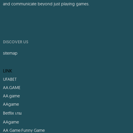
and communicate beyond just playing games.
DISCOVER US
sitemap
LINK
UFABET
AA.GAME
AA.game
AAgame
Betflix เกม
AAgame
AA Game:Funny Game