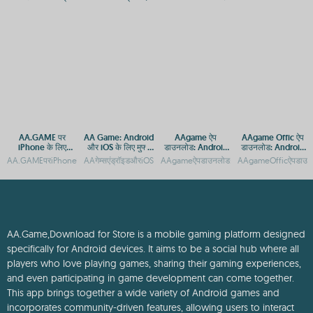
AA.GAME पर
AA Game: Android
AAgame ऐप
AAgame Offic ऐप
iPhone के लिए
और iOS के लिए मुफ्त
डाउनलोड: Android
डाउनलोड: Android
Android और iOS
डाउनलोड और गेमिंग
और iOS प्लेटफ़ॉर्म पर
और iOS प्लेटफ़ॉर्म पर
AA.GAMEपरiPhoneकेलिएAndroidऐप्सकैसेडाउनलोडकरेंAA.GAMEपरiPhoneकेलिएAPKडाउनलोड
AAगेम्सएंड्रॉइडऔरiOSपरमुफ्तमेंखेलनेकेलिएडाउनलोडकरेंAAगेम्स:Androidऔर
AAgameऐपडाउनलोड:AndroidऔरiOSप्लेटफ़ॉर्म
AAgameOfficऐपडाउनलो
ऐप्स डाउनलोड करें
अनुभव
गेमिंग एक्सेस
एक्सेस गाइड
AA.Game,Download for Store is a mobile gaming platform designed
specifically for Android devices. It aims to be a social hub where all
players who love playing games, sharing their gaming experiences,
and even participating in game development can come together.
This app brings together a wide variety of Android games and
incorporates community-driven features, allowing users to interact