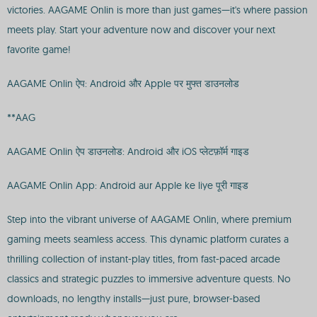
victories. AAGAME Onlin is more than just games—it's where passion
meets play. Start your adventure now and discover your next
favorite game!
AAGAME Onlin ऐप: Android और Apple पर मुफ्त डाउनलोड
**AAG
AAGAME Onlin ऐप डाउनलोड: Android और iOS प्लेटफ़ॉर्म गाइड
AAGAME Onlin App: Android aur Apple ke liye पूरी गाइड
Step into the vibrant universe of AAGAME Onlin, where premium
gaming meets seamless access. This dynamic platform curates a
thrilling collection of instant-play titles, from fast-paced arcade
classics and strategic puzzles to immersive adventure quests. No
downloads, no lengthy installs—just pure, browser-based