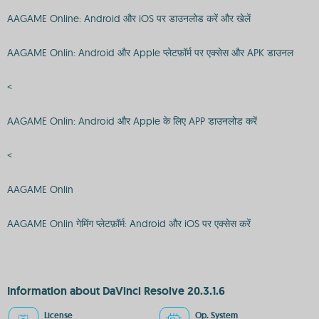
AAGAME Online: Android और iOS पर डाउनलोड करें और खेलें
AAGAME Onlin: Android और Apple प्लेटफ़ॉर्म पर एक्सेस और APK डाउनल
<
AAGAME Onlin: Android और Apple के लिए APP डाउनलोड करें
<
AAGAME Onlin
AAGAME Onlin गेमिंग प्लेटफ़ॉर्म: Android और iOS पर एक्सेस करें
Information about DaVinci Resolve 20.3.1.6
License
Op. System