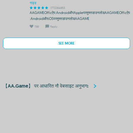
गाइड
1772364853
AAGAMEOfficऐप:AndroidऔरAppleपरमुफ्तडाउनलोडAAGAMEOfficऐप
:AndroidऔरiOSपरमुफ्तडाउनलोडAAGAME
786
Reply
SEE MORE
【AA.Game】 पर आधारित नौ वेबसाइट अनुभाग: