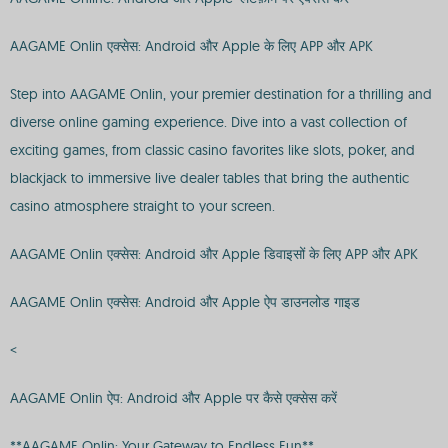
AAGAME Onlin एक्सेस: Android और Apple के लिए APP और APK
Step into AAGAME Onlin, your premier destination for a thrilling and
diverse online gaming experience. Dive into a vast collection of
exciting games, from classic casino favorites like slots, poker, and
blackjack to immersive live dealer tables that bring the authentic
casino atmosphere straight to your screen.
AAGAME Onlin एक्सेस: Android और Apple डिवाइसों के लिए APP और APK
AAGAME Onlin एक्सेस: Android और Apple ऐप डाउनलोड गाइड
<
AAGAME Onlin ऐप: Android और Apple पर कैसे एक्सेस करें
**AAGAME Onlin: Your Gateway to Endless Fun**