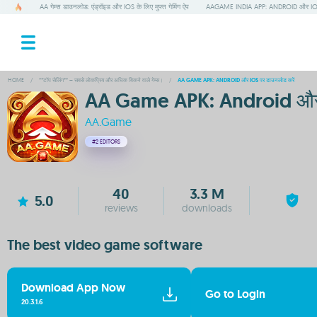
AA गेम्स डाउनलोड: एंड्रॉइड और IOS के लिए मुफ्त गेमिंग ऐप
AAGAME INDIA APP: ANDROID और IOS 
HOME
/
**टॉप सेलिंग** – सबसे लोकप्रिय और अधिक बिकने वाले गेम्स।
/
AA GAME APK: ANDROID और IOS पर डाउनलोड करें
AA Game APK: Android और i
AA.Game
#2
EDITORS
40
3.3 M
5.0
reviews
downloads
The best video game software
Download App Now
Go to Login
20.3.1.6