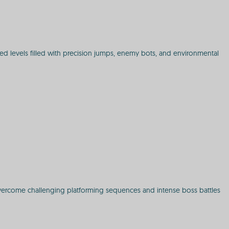
ted levels filled with precision jumps, enemy bots, and environmental
 Overcome challenging platforming sequences and intense boss battles