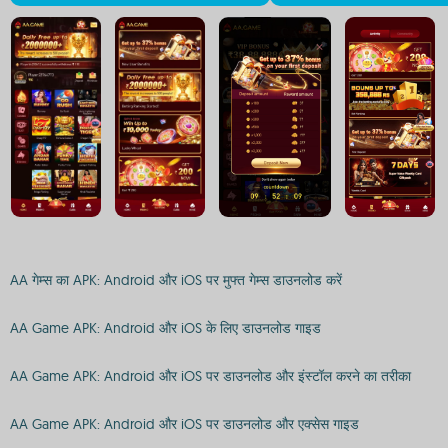
AA गेम्स का APK: Android और iOS पर मुफ्त गेम्स डाउनलोड करें
AA Game APK: Android और iOS के लिए डाउनलोड गाइड
AA Game APK: Android और iOS पर डाउनलोड और इंस्टॉल करने का तरीका
AA Game APK: Android और iOS पर डाउनलोड और एक्सेस गाइड