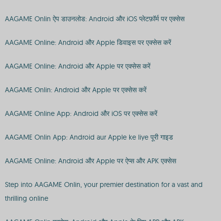
AAGAME Onlin ऐप डाउनलोड: Android और iOS प्लेटफ़ॉर्म पर एक्सेस
AAGAME Online: Android और Apple डिवाइस पर एक्सेस करें
AAGAME Online: Android और Apple पर एक्सेस करें
AAGAME Onlin: Android और Apple पर एक्सेस करें
AAGAME Online App: Android और iOS पर एक्सेस करें
AAGAME Onlin App: Android aur Apple ke liye पूरी गाइड
AAGAME Online: Android और Apple पर ऐप्स और APK एक्सेस
Step into AAGAME Onlin, your premier destination for a vast and
thrilling online