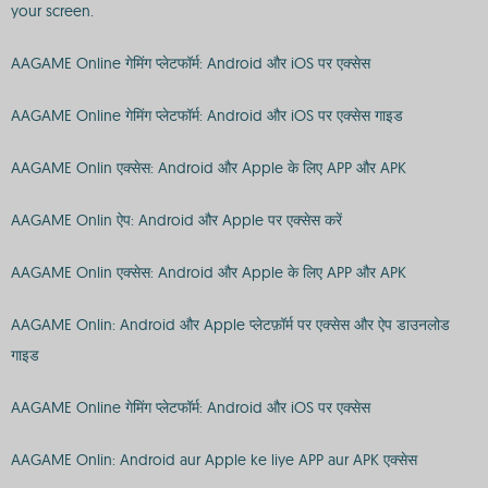
your screen.
AAGAME Online गेमिंग प्लेटफॉर्म: Android और iOS पर एक्सेस
AAGAME Online गेमिंग प्लेटफॉर्म: Android और iOS पर एक्सेस गाइड
AAGAME Onlin एक्सेस: Android और Apple के लिए APP और APK
AAGAME Onlin ऐप: Android और Apple पर एक्सेस करें
AAGAME Onlin एक्सेस: Android और Apple के लिए APP और APK
AAGAME Onlin: Android और Apple प्लेटफ़ॉर्म पर एक्सेस और ऐप डाउनलोड
गाइड
AAGAME Online गेमिंग प्लेटफॉर्म: Android और iOS पर एक्सेस
AAGAME Onlin: Android aur Apple ke liye APP aur APK एक्सेस