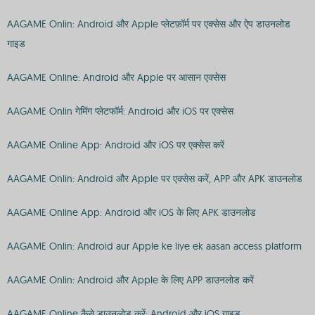
AAGAME Onlin: Android और Apple प्लेटफ़ॉर्म पर एक्सेस और ऐप डाउनलोड
गाइड
AAGAME Online: Android और Apple पर आसान एक्सेस
AAGAME Onlin गेमिंग प्लेटफॉर्म: Android और iOS पर एक्सेस
AAGAME Online App: Android और iOS पर एक्सेस करें
AAGAME Onlin: Android और Apple पर एक्सेस करें, APP और APK डाउनलोड
AAGAME Online App: Android और iOS के लिए APK डाउनलोड
AAGAME Onlin: Android aur Apple ke liye ek aasan access platform
AAGAME Onlin: Android और Apple के लिए APP डाउनलोड करें
AAGAME Online कैसे डाउनलोड करें: Android और iOS गाइड