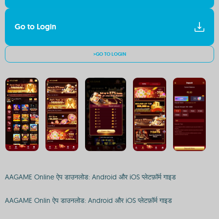
Go to Login
>GO TO LOGIN
AAGAME Online ऐप डाउनलोड: Android और iOS प्लेटफ़ॉर्म गाइड
AAGAME Onlin ऐप डाउनलोड: Android और iOS प्लेटफ़ॉर्म गाइड