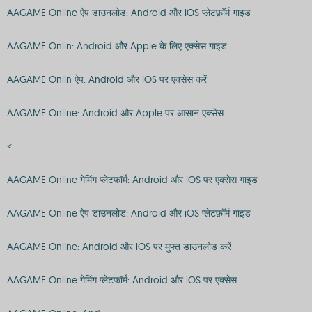
AAGAME Online ऐप डाउनलोड: Android और iOS प्लेटफ़ॉर्म गाइड
AAGAME Onlin: Android और Apple के लिए एक्सेस गाइड
AAGAME Onlin ऐप: Android और iOS पर एक्सेस करें
AAGAME Online: Android और Apple पर आसान एक्सेस
<
AAGAME Online गेमिंग प्लेटफॉर्म: Android और iOS पर एक्सेस गाइड
AAGAME Online ऐप डाउनलोड: Android और iOS प्लेटफ़ॉर्म गाइड
AAGAME Online: Android और iOS पर मुफ्त डाउनलोड करें
AAGAME Online गेमिंग प्लेटफॉर्म: Android और iOS पर एक्सेस