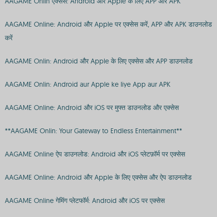
AAGAME Onlin एक्सेस: Android और Apple के लिए APP और APK
AAGAME Online: Android और Apple पर एक्सेस करें, APP और APK डाउनलोड
करें
AAGAME Onlin: Android और Apple के लिए एक्सेस और APP डाउनलोड
AAGAME Onlin: Android aur Apple ke liye App aur APK
AAGAME Online: Android और iOS पर मुफ्त डाउनलोड और एक्सेस
**AAGAME Onlin: Your Gateway to Endless Entertainment**
AAGAME Online ऐप डाउनलोड: Android और iOS प्लेटफ़ॉर्म पर एक्सेस
AAGAME Online: Android और Apple के लिए एक्सेस और ऐप डाउनलोड
AAGAME Online गेमिंग प्लेटफॉर्म: Android और iOS पर एक्सेस