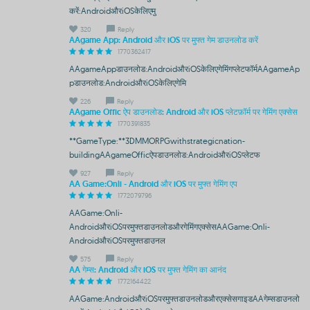
करें:AndroidऔरiOSकेलिएमु
320
Reply
AAgame App: Android और iOS पर मुफ्त गेम डाउनलोड करें
1770362417
AAgameAppडाउनलोड:AndroidऔरiOSकेलिएगेमिंगप्लेटफॉर्मAAgameAp
pडाउनलोड:AndroidऔरiOSकेलिएगेमि
226
Reply
AAgame Offic ऐप डाउनलोड: Android और iOS प्लेटफ़ॉर्म पर गेमिंग एक्सेस
1770391835
**GameType:**3DMMORPGwithstrategicnation-
buildingAAgameOfficऐपडाउनलोड:AndroidऔरiOSप्लेटफ
927
Reply
AA Game:Onli - Android और iOS पर मुफ्त गेमिंग एप
1772079796
AAGame:Onli-
AndroidऔरiOSपरमुफ्तडाउनलोडऔरगेमिंगएक्सेसAAGame:Onli-
AndroidऔरiOSपरमुफ्तडाउनल
575
Reply
AA गेम्स: Android और iOS पर मुफ्त गेमिंग का आनंद
1772164422
AAGame:AndroidऔरiOSपरमुफ्तडाउनलोडऔरएक्सेसगाइडAAगेम्सडाउनलो