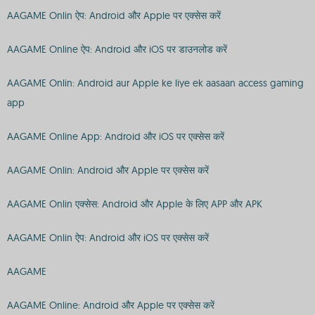
AAGAME Onlin ऐप: Android और Apple पर एक्सेस करें
AAGAME Online ऐप: Android और iOS पर डाउनलोड करें
AAGAME Onlin: Android aur Apple ke liye ek aasaan access gaming
app
AAGAME Online App: Android और iOS पर एक्सेस करें
AAGAME Onlin: Android और Apple पर एक्सेस करें
AAGAME Onlin एक्सेस: Android और Apple के लिए APP और APK
AAGAME Onlin ऐप: Android और iOS पर एक्सेस करें
AAGAME
AAGAME Online: Android और Apple पर एक्सेस करें