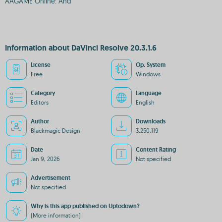
AAGAME Online: And
Information about DaVinci Resolve 20.3.1.6
License
Op. System
Free
Windows
Category
Language
Editors
English
Author
Downloads
Blackmagic Design
3,250,119
Date
Content Rating
Jan 9, 2026
Not specified
Advertisement
Not specified
Why is this app published on Uptodown?
(More information)