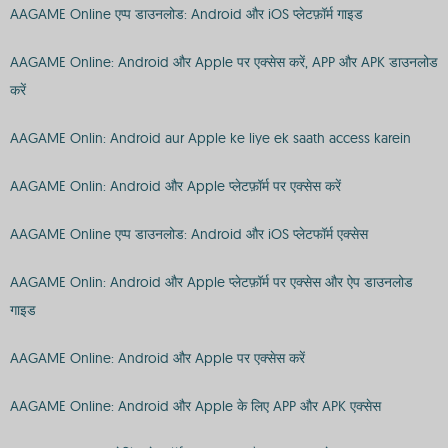
AAGAME Online एप्प डाउनलोड: Android और iOS प्लेटफ़ॉर्म गाइड
AAGAME Online: Android और Apple पर एक्सेस करें, APP और APK डाउनलोड
करें
AAGAME Onlin: Android aur Apple ke liye ek saath access karein
AAGAME Onlin: Android और Apple प्लेटफ़ॉर्म पर एक्सेस करें
AAGAME Online एप्प डाउनलोड: Android और iOS प्लेटफॉर्म एक्सेस
AAGAME Onlin: Android और Apple प्लेटफ़ॉर्म पर एक्सेस और ऐप डाउनलोड
गाइड
AAGAME Online: Android और Apple पर एक्सेस करें
AAGAME Online: Android और Apple के लिए APP और APK एक्सेस