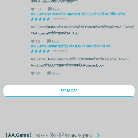
डकरें:AndroidऔरiOSकेलिएमुफ्तगे
444
Reply
AA.Game ऐप डाउनलोड: Android और iOS प्लेटफ़ॉर्म पर गेमिंग एक्सेस
1772223067
AA.Gameऐपडाउनलोड:AndroidऔरiOSप्लेटफॉर्मपरगेमिंगएक्सेसAA.Gameऐ
पAA.Gameपरगेमिंगएप्सऔरAPK:A
323
Reply
AA Game:Down एंड्रॉइड और iOS पर डाउनलोड कैसे करें
1772477227
AAGame:Down-AndroidऔरiOSपरडाउनलोडकरेंAAGame:Down-
AndroidऔरiOSपरडाउनलोडकैसेकरेंAAGame:Dow
690
Reply
SEE MORE
【AA.Game】 पर आधारित नौ वेबसाइट अनुभाग: