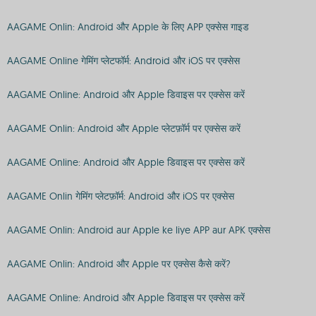
AAGAME Onlin: Android और Apple के लिए APP एक्सेस गाइड
AAGAME Online गेमिंग प्लेटफॉर्म: Android और iOS पर एक्सेस
AAGAME Online: Android और Apple डिवाइस पर एक्सेस करें
AAGAME Onlin: Android और Apple प्लेटफ़ॉर्म पर एक्सेस करें
AAGAME Online: Android और Apple डिवाइस पर एक्सेस करें
AAGAME Onlin गेमिंग प्लेटफ़ॉर्म: Android और iOS पर एक्सेस
AAGAME Onlin: Android aur Apple ke liye APP aur APK एक्सेस
AAGAME Onlin: Android और Apple पर एक्सेस कैसे करें?
AAGAME Online: Android और Apple डिवाइस पर एक्सेस करें