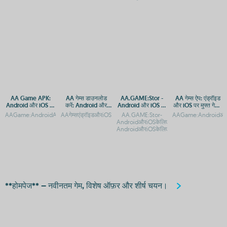
AA Game APK:
AA गेम्स डाउनलोड
AA.GAME:Stor -
AA गेम्स ऐप: एंड्रॉइड
Android और iOS पर
करें: Android और
Android और iOS पर
और iOS पर मुफ्त गेमिंग
डाउनलोड करें
iOS के लिए मुफ्त गेमिंग
मुफ्त गेम डाउनलोड करें
का आनंद
AAGame:AndroidAPKडाउनलोडऔरइंस्टॉलगाइडAAGameAPK:AndroidऔरiOSकेलिएमुफ्तड
AAगेम्सएंड्रॉइडऔरiOSपरमुफ्तगेमिंगऐपAAGame:AndroidऔरiOSपरमुफ्तड
AA.GAME:Stor-
AAGame:AndroidऔरiOSप
ऐप
AndroidऔरiOSकेलिएमुफ्तगेमडाउनलोडAA.GAM
AndroidऔरiOSकेलिएऐप्सऔरAPKडाउन
**होमपेज** – नवीनतम गेम, विशेष ऑफ़र और शीर्ष चयन।