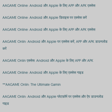
AAGAME Online: Android और Apple के लिए APP और APK एक्सेस
AAGAME Online: Android और Apple डिवाइस पर एक्सेस करें
AAGAME Online: Android और Apple के लिए APP और APK एक्सेस
AAGAME Onlin: Android और Apple पर एक्सेस करें, APP और APK डाउनलोड
करें
AAGAME Onlin एक्सेस: Android और Apple के लिए APP और APK
AAGAME Online: Android और Apple के लिए एक्सेस गाइड
**AAGAME Onlin: The Ultimate Gamin
AAGAME Onlin: Android और Apple प्लेटफ़ॉर्म पर एक्सेस और ऐप डाउनलोड
गाइड