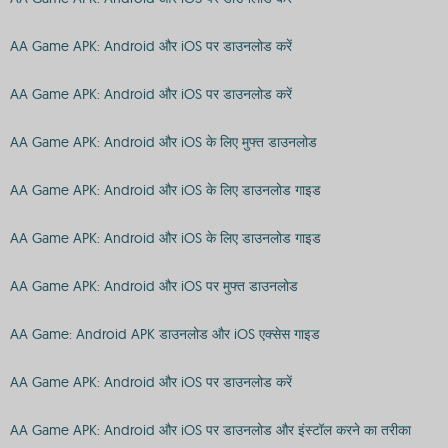
AA Game APK: Android और iOS पर डाउनलोड करें
AA Game APK: Android और iOS पर डाउनलोड करें
AA Game APK: Android और iOS के लिए मुफ्त डाउनलोड
AA Game APK: Android और iOS के लिए डाउनलोड गाइड
AA Game APK: Android और iOS के लिए डाउनलोड गाइड
AA Game APK: Android और iOS पर मुफ्त डाउनलोड
AA Game: Android APK डाउनलोड और iOS एक्सेस गाइड
AA Game APK: Android और iOS पर डाउनलोड करें
AA Game APK: Android और iOS पर डाउनलोड और इंस्टॉल करने का तरीका