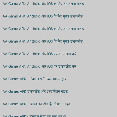
AA Game APK: Android और iOS के लिए डाउनलोड गाइड
AA Game APK: Android और iOS के लिए मुफ्त डाउनलोड
AA Game APK: Android और iOS के लिए डाउनलोड गाइड
AA Game APK: Android और iOS के लिए मुफ्त डाउनलोड
AA Game APK: Android और iOS पर डाउनलोड करें
AA Game APK: Android और iOS पर डाउनलोड करें
AA Game: APK - मोबाइल गेमिंग का नया अनुभव
AA Game: APK डाउनलोड और इंस्टॉलेशन गाइड
AA Game: APK - डाउनलोड और इंस्टॉलेशन गाइड
AA Game: APK - मोबाइल गेमिंग का नया अनुभव