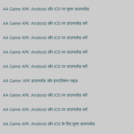
AA Game APK: Android और iOS पर मुफ्त डाउनलोड
AA Game APK: Android और iOS पर डाउनलोड करें
AA Game APK: Android और iOS पर डाउनलोड करें
AA Game APK: Android और iOS पर डाउनलोड करें
AA Game APK: Android और iOS पर डाउनलोड करें
AA Game: APK डाउनलोड और इंस्टॉलेशन गाइड
AA Game APK: Android और iOS पर डाउनलोड करें
AA Game APK: Android और iOS पर डाउनलोड करें
AA Game APK: Android और iOS के लिए मुफ्त डाउनलोड