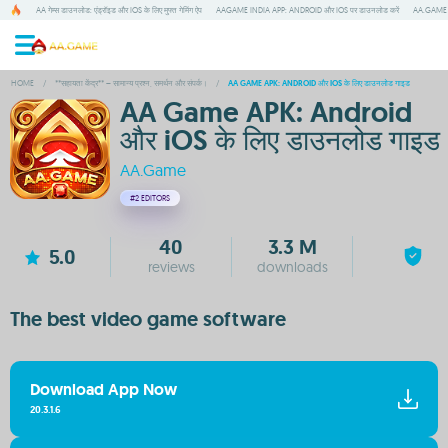
AA गेम्स डाउनलोड: एंड्रॉइड और IOS के लिए मुफ्त गेमिंग ऐप
AAGAME INDIA APP: ANDROID और IOS पर डाउनलोड करें
AA.GAME म
HOME
/
**सहायता केंद्र** – सामान्य प्रश्न, समर्थन और संपर्क।
/
AA GAME APK: ANDROID और IOS के लिए डाउनलोड गाइड
AA Game APK: Android
और iOS के लिए डाउनलोड गाइड
AA.Game
#2
EDITORS
40
3.3 M
5.0
reviews
downloads
The best video game software
Download App Now
20.3.1.6