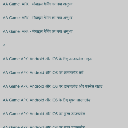
AA Game: APK - मोबाइल गेमिंग का नया अनुभव
AA Game: APK - मोबाइल गेमिंग का नया अनुभव
AA Game: APK - मोबाइल गेमिंग का नया अनुभव
<
AA Game APK: Android और iOS के लिए डाउनलोड गाइड
AA Game APK: Android और iOS पर डाउनलोड करें
AA Game APK: Android और iOS पर डाउनलोड और एक्सेस गाइड
AA Game APK: Android और iOS के लिए मुफ्त डाउनलोड
AA Game APK: Android और iOS पर मुफ्त डाउनलोड
AA Game APK: Android और iOS पर मुफ्त डाउनलोड