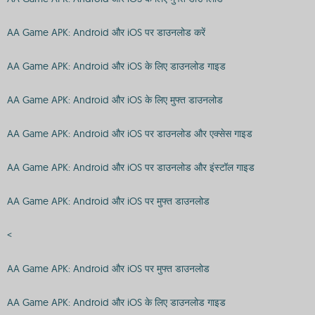
AA Game APK: Android और iOS पर डाउनलोड करें
AA Game APK: Android और iOS के लिए डाउनलोड गाइड
AA Game APK: Android और iOS के लिए मुफ्त डाउनलोड
AA Game APK: Android और iOS पर डाउनलोड और एक्सेस गाइड
AA Game APK: Android और iOS पर डाउनलोड और इंस्टॉल गाइड
AA Game APK: Android और iOS पर मुफ्त डाउनलोड
<
AA Game APK: Android और iOS पर मुफ्त डाउनलोड
AA Game APK: Android और iOS के लिए डाउनलोड गाइड