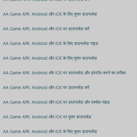
AA Game APK: Android और iOS के लिए मुफ्त डाउनलोड
AA Game APK: Android और iOS पर डाउनलोड करें
AA Game APK: Android और iOS के लिए डाउनलोड गाइड
AA Game APK: Android और iOS के लिए मुफ्त डाउनलोड
AA Game APK: Android और iOS पर डाउनलोड और इंस्टॉल करने का तरीका
AA Game APK: Android और iOS पर डाउनलोड करें
AA Game APK: Android और iOS पर डाउनलोड और एक्सेस गाइड
AA Game APK: Android और iOS पर मुफ्त डाउनलोड
AA Game APK: Android और iOS के लिए मुफ्त डाउनलोड