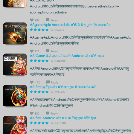
AA.GAME:Stor-
AndroidऔरiOSकेलिएमुफ्तगेमडाउनलोडButbewaretheInkspill—
acorruptingforcethatse
987
Reply
AAgameApk: Android और iOS के लिए मुफ्त गेम डाउनलोड
1771192278
AAgameApk:AndroidऔरiOSकेलिएमुफ्तगेमडाउनलोडएपीकेAAgameApk:
AndroidऔरiOSकेलिएमुफ्तगेमएपीकेड
928
Reply
AA Game कैसे डाउनलोड करें: Android और iOS गाइड
1771204505
AAगेम्स:AndroidऔरiOSपरमुफ्तगेमिंगकाआनंदAAगेम्स:AndroidऔरiOSपरमु
फ्तगेमिंगकाआनंदAAगेम्सएंड
442
Reply
AA गेम्स एंड्रॉइड और iOS पर मुफ्त में डाउनलोड करें
1771598355
AAगेम्सडाउनलोड:AndroidऔरiOSपरमुफ्तगेमिंगकाआनंदAAGameडाउनलोड
करें:AndroidऔरiOSकेलिएमुफ्तगे
889
Reply
AA गेम्स: Android और iOS के लिए मुफ्त गेमिंग ऐप्स
1772337308
AAगेम्सएंड्रॉइडऔरiOSपरमुफ्तमेंडाउनलोडकरेंAAगेम्सएंड्रॉइडऔरiOSपरमुफ्तमेंखे