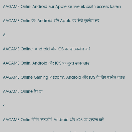
AAGAME Onlin: Android aur Apple ke liye ek saath access karein
AAGAME Onlin ऐप: Android और Apple पर कैसे एक्सेस करें
A
AAGAME Online: Android और iOS पर डाउनलोड करें
AAGAME Onlin: Android और iOS पर मुफ्त डाउनलोड
AAGAME Online Gaming Platform: Android और iOS के लिए एक्सेस गाइड
AAGAME Online ऐप डा
<
AAGAME Onlin गेमिंग प्लेटफ़ॉर्म: Android और iOS पर एक्सेस करें