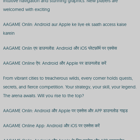
intuitive navigation and stunning graphics. New players are
welcomed with exciting
AAGAME Onlin: Android aur Apple ke liye ek saath access kaise
karein
AAGAME Onlin एप डाउनलोड: Android और iOS प्लेटफ़ॉर्म पर एक्सेस
AAGAME Online ऐप: Android और Apple पर डाउनलोड करें
From vibrant cities to treacherous wilds, every corner holds quests,
secrets, and fierce competition. Your strategy, your skill, your legend.
The arena awaits. Will you rise to the top?
AAGAME Onlin: Android और Apple पर एक्सेस और APP डाउनलोड गाइड
AAGAME Online App: Android और iOS पर एक्सेस करें