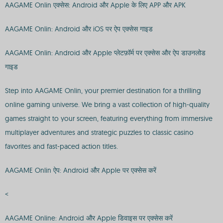
AAGAME Onlin एक्सेस: Android और Apple के लिए APP और APK
AAGAME Onlin: Android और iOS पर ऐप एक्सेस गाइड
AAGAME Onlin: Android और Apple प्लेटफ़ॉर्म पर एक्सेस और ऐप डाउनलोड
गाइड
Step into AAGAME Onlin, your premier destination for a thrilling
online gaming universe. We bring a vast collection of high-quality
games straight to your screen, featuring everything from immersive
multiplayer adventures and strategic puzzles to classic casino
favorites and fast-paced action titles.
AAGAME Onlin ऐप: Android और Apple पर एक्सेस करें
<
AAGAME Online: Android और Apple डिवाइस पर एक्सेस करें