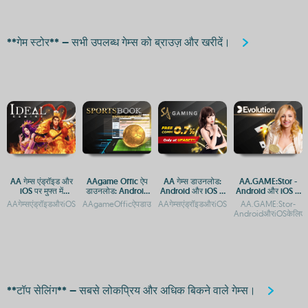
**गेम स्टोर** – सभी उपलब्ध गेम्स को ब्राउज़ और खरीदें।
AA गेम्स एंड्रॉइड और
AAgame Offic ऐप
AA गेम्स डाउनलोड:
AA.GAME:Stor -
iOS पर मुफ्त में
डाउनलोड: Android
Android और iOS के
Android और iOS के
डाउनलोड करें
और iOS प्लेटफ़ॉर्म पर
लिए मुफ्त गेमिंग ऐप
लिए ऐप्स और APK
AAगेम्सएंड्रॉइडऔरiOSपरमुफ्तमेंडाउनलोडकरेंAAगेम्सऐप:AndroidऔरiOSपरमुफ्तगेमिंगकाआनंदAAगेम्
AAgameOfficऐपडाउनलोड:AndroidऔरiOSप्लेटफ़ॉर्मपरएक्सेसAAgame
AAगेम्सएंड्रॉइडऔरiOSपरमुफ्तमेंडाउनलोडकरेंAAगे
AA.GAME:Stor-
एक्सेस गाइड
डाउनलोड करें
AndroidऔरiOSकेलिएऐ
**टॉप सेलिंग** – सबसे लोकप्रिय और अधिक बिकने वाले गेम्स।