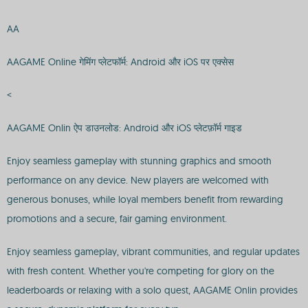
AA
AAGAME Online गेमिंग प्लेटफॉर्म: Android और iOS पर एक्सेस
<
AAGAME Onlin ऐप डाउनलोड: Android और iOS प्लेटफ़ॉर्म गाइड
Enjoy seamless gameplay with stunning graphics and smooth
performance on any device. New players are welcomed with
generous bonuses, while loyal members benefit from rewarding
promotions and a secure, fair gaming environment.
Enjoy seamless gameplay, vibrant communities, and regular updates
with fresh content. Whether you're competing for glory on the
leaderboards or relaxing with a solo quest, AAGAME Onlin provides