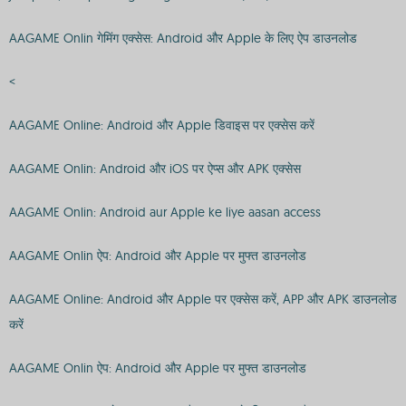
AAGAME Onlin गेमिंग एक्सेस: Android और Apple के लिए ऐप डाउनलोड
<
AAGAME Online: Android और Apple डिवाइस पर एक्सेस करें
AAGAME Onlin: Android और iOS पर ऐप्स और APK एक्सेस
AAGAME Onlin: Android aur Apple ke liye aasan access
AAGAME Onlin ऐप: Android और Apple पर मुफ्त डाउनलोड
AAGAME Online: Android और Apple पर एक्सेस करें, APP और APK डाउनलोड
करें
AAGAME Onlin ऐप: Android और Apple पर मुफ्त डाउनलोड