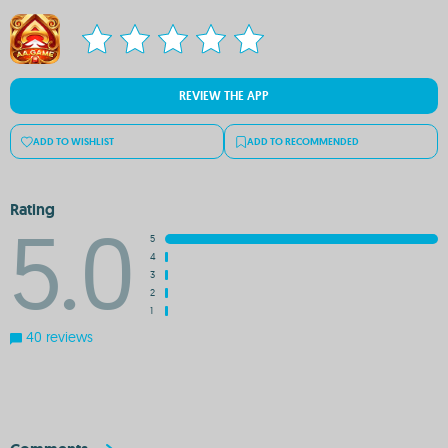
REVIEW THE APP
ADD TO WISHLIST
ADD TO RECOMMENDED
Rating
5.0
5
4
3
2
1
40 reviews