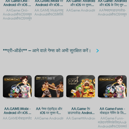
AA Game:Onli -
AA.GAME:Mobi पर
AA Game: Android
AA Game: Android
Android और iOS पर
Android और iOS के
और iOS पर मुफ्त
और iOS के लिए मुफ्त
मुफ्त डाउनलोड
लिए मोबाइल गेम्स
डाउनलोड और एक्सेस
डाउनलोड और एक्सेस
AAGame:Onli-
AA.GAME:Mobiपरमुफ्तमेंगेमडाउनलोडकरें-
AAGame:AndroidऔरiOSपरमुफ्तडाउनलोडऔरएक्स
AAगेम्सएप्पडाउनलोड-
डाउनलोड करें
गाइड
गाइड
AndroidऔरiOSपरमुफ्तडाउनलोडAAGame:Onli-
AndroidऔरiOSकेलिएऐपएक्सेसAA.GAME:MobiपरAndroidऔरiOS
AndroidऔरiOSपरमुफ्तगे
AndroidऔरiOSपरमुफ्तगेमिंगएप
**प्री-ऑर्डर** – आने वाले गेम्स को अभी सुरक्षित करें।
AA.GAME:Mobi -
AA गेम्स एंड्रॉइड और
AA.Game ऐप
AA Game:Funn -
Android और iOS के
iOS पर मुफ्त में
डाउनलोड: Android
मोबाइल गेमिंग के लिए
लिए आसान एक्सेस और
डाउनलोड करने के लिए
और iOS प्लेटफ़ॉर्म पर
बेस्ट ऐप और APK
AA.GAMEमोबाइलप्लेटफ़ॉर्म:AndroidऔरiOSपरगेमएक्सेसAA.GAMEमोबाइलप्लेटफ़ॉर्म:Androidऔर
AAGame:AndroidऔरiOSकेलिएमुफ्तडाउनलोडऔरप्लेAAगेम्स:Androidऔ
AA.GameपरAndroidऔरiOSकेलिएगेम्सडाउनलोडकरे
AAGame:Funn-
डाउनलोड
गेमिंग एक्सेस
डाउनलोड
मज़ेदारगेमिंगकेलिएA
AndroidऔरiOSपरमज़ेदा