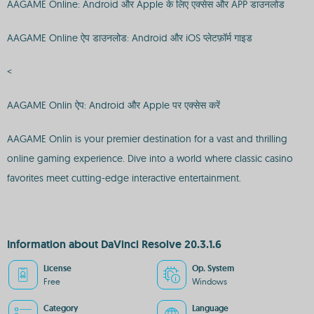
AAGAME Online: Android और Apple के लिए एक्सेस और APP डाउनलोड
AAGAME Online ऐप डाउनलोड: Android और iOS प्लेटफ़ॉर्म गाइड
<
AAGAME Onlin ऐप: Android और Apple पर एक्सेस करें
AAGAME Onlin is your premier destination for a vast and thrilling
online gaming experience. Dive into a world where classic casino
favorites meet cutting-edge interactive entertainment.
Information about DaVinci Resolve 20.3.1.6
License
Op. System
Free
Windows
Category
Language