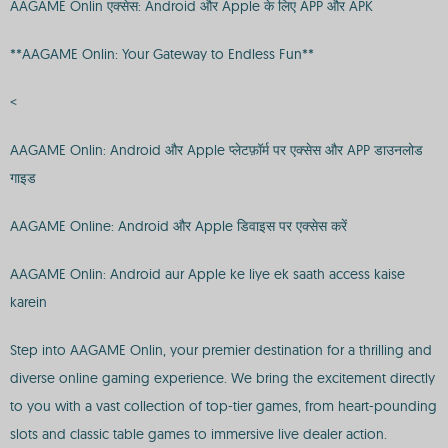
AAGAME Onlin एक्सेस: Android और Apple के लिए APP और APK
**AAGAME Onlin: Your Gateway to Endless Fun**
<
AAGAME Onlin: Android और Apple प्लेटफ़ॉर्म पर एक्सेस और APP डाउनलोड
गाइड
AAGAME Online: Android और Apple डिवाइस पर एक्सेस करें
AAGAME Onlin: Android aur Apple ke liye ek saath access kaise
karein
Step into AAGAME Onlin, your premier destination for a thrilling and
diverse online gaming experience. We bring the excitement directly
to you with a vast collection of top-tier games, from heart-pounding
slots and classic table games to immersive live dealer action.