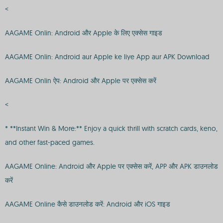
<
AAGAME Onlin: Android और Apple के लिए एक्सेस गाइड
AAGAME Onlin: Android aur Apple ke liye App aur APK Download
AAGAME Onlin ऐप: Android और Apple पर एक्सेस करें
<
* **Instant Win & More:** Enjoy a quick thrill with scratch cards, keno,
and other fast-paced games.
AAGAME Online: Android और Apple पर एक्सेस करें, APP और APK डाउनलोड
करें
AAGAME Online कैसे डाउनलोड करें: Android और iOS गाइड