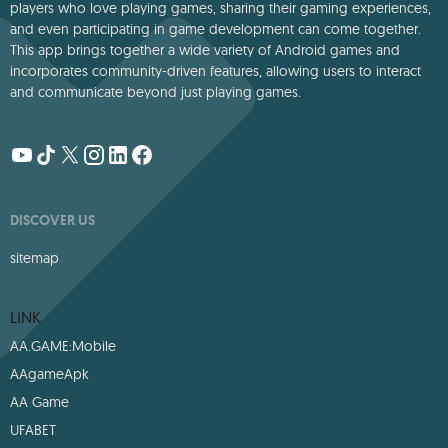
players who love playing games, sharing their gaming experiences,
and even participating in game development can come together.
This app brings together a wide variety of Android games and
incorporates community-driven features, allowing users to interact
and communicate beyond just playing games.
DISCOVER US
sitemap
LINK
AA.GAME:Mobile
AAgameApk
AA Game
UFABET