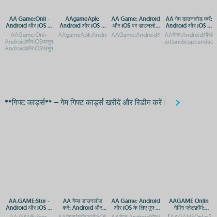
AA Game:Onli -
AAgameApk:
AA Game: Android
AA गेम डाउनलोड करें:
Android और iOS पर
Android और iOS के
और iOS पर डाउनलोड
Android और iOS पर
मुफ्त गेमिंग ऐप
लिए मुफ्त गेम डाउनलोड
और प्ले करें
मुफ्त गेमिंग का आनंद
AAGame:Onli-
AAgameApk:AndroidऔरiOSकेलिएगेमिंगऐप्सकामुफ्तडाउनलोडAAgameA
AAGame:AndroidऔरiOSपरडाउनलोडऔरएक्स
AAगेम्स:AndroidऔरiOS
AndroidऔरiOSपरमुफ्तगेमिंगएपAAGame:Onli-
artlandscapeandach
AndroidऔरiOSपरमुफ्तगेमिंगएपAAGame:Onl
**गिफ्ट कार्ड्स** – गेम गिफ्ट कार्ड्स खरीदें और रिडीम करें।
AA.GAME:Stor -
AA गेम्स डाउनलोड
AA Game: Android
AAGAME Onlin
Android और iOS पर
करें: Android और
और iOS के लिए मुफ्त
गेमिंग प्लेटफ़ॉर्म:
मुफ्त गेम्स डाउनलोड
iOS के लिए मुफ्त गेमिंग
डाउनलोड और गेमप्ले
Android और iOS के
AA.GAME:Stor-
AAगेम्सएंड्रॉइडऔरiOSपरमुफ्तगेमिंगऐपAAगेम्सएप्पडाउनलोड:AndroidऔरiOSप
AAगेम्स:AndroidऔरiOSपरमुफ्तगेमिंगकाअनुभव
【AAGAMEOnlin】:Dive