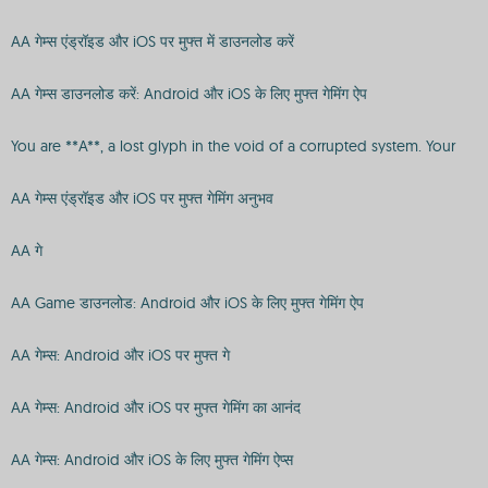
AA गेम्स एंड्रॉइड और iOS पर मुफ्त में डाउनलोड करें
AA गेम्स डाउनलोड करें: Android और iOS के लिए मुफ्त गेमिंग ऐप
You are **A**, a lost glyph in the void of a corrupted system. Your
AA गेम्स एंड्रॉइड और iOS पर मुफ्त गेमिंग अनुभव
AA गे
AA Game डाउनलोड: Android और iOS के लिए मुफ्त गेमिंग ऐप
AA गेम्स: Android और iOS पर मुफ्त गे
AA गेम्स: Android और iOS पर मुफ्त गेमिंग का आनंद
AA गेम्स: Android और iOS के लिए मुफ्त गेमिंग ऐप्स