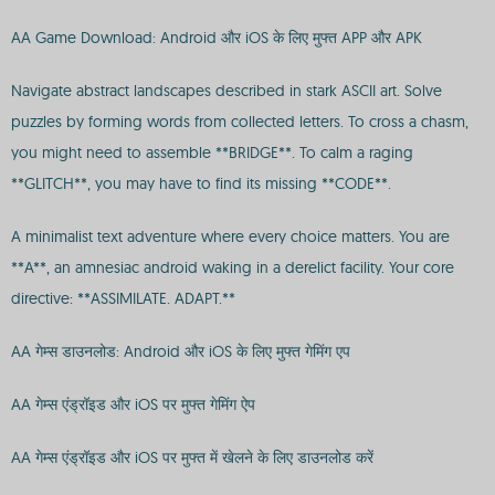
AA Game Download: Android और iOS के लिए मुफ्त APP और APK
Navigate abstract landscapes described in stark ASCII art. Solve
puzzles by forming words from collected letters. To cross a chasm,
you might need to assemble **BRIDGE**. To calm a raging
**GLITCH**, you may have to find its missing **CODE**.
A minimalist text adventure where every choice matters. You are
**A**, an amnesiac android waking in a derelict facility. Your core
directive: **ASSIMILATE. ADAPT.**
AA गेम्स डाउनलोड: Android और iOS के लिए मुफ्त गेमिंग एप
AA गेम्स एंड्रॉइड और iOS पर मुफ्त गेमिंग ऐप
AA गेम्स एंड्रॉइड और iOS पर मुफ्त में खेलने के लिए डाउनलोड करें