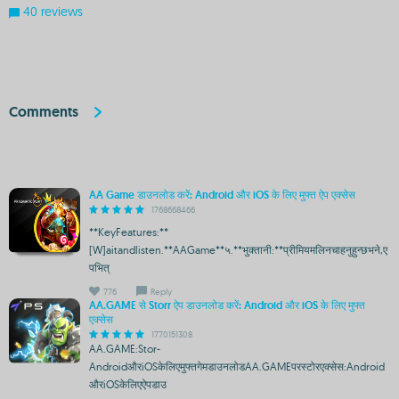
40 reviews
Comments
AA Game डाउनलोड करें: Android और iOS के लिए मुफ्त ऐप एक्सेस
1768668466
**KeyFeatures:**
[W]aitandlisten.**AAGame**५.**भुक्तानी:**प्रीमियमलिनचाहनुहुन्छभने,ए
पभित्
776
Reply
AA.GAME से Storr ऐप डाउनलोड करें: Android और iOS के लिए मुफ्त
एक्सेस
1770151308
AA.GAME:Stor-
AndroidऔरiOSकेलिएमुफ्तगेमडाउनलोडAA.GAMEपरस्टोरएक्सेस:Android
औरiOSकेलिएऐपडाउ