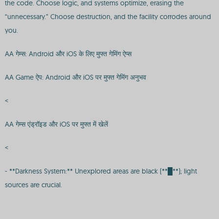
the code. Choose logic, and systems optimize, erasing the
“unnecessary.” Choose destruction, and the facility corrodes around
you.
AA गेम्स: Android और iOS के लिए मुफ्त गेमिंग ऐप्स
AA Game ऐप: Android और iOS पर मुफ्त गेमिंग अनुभव
<
AA गेम्स एंड्रॉइड और iOS पर मुफ्त में खेलें
<
- **Darkness System:** Unexplored areas are black (**█**); light
sources are crucial.