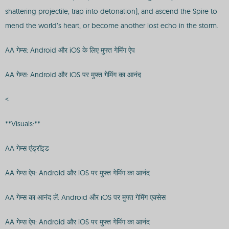
shattering projectile, trap into detonation), and ascend the Spire to
mend the world’s heart, or become another lost echo in the storm.
AA गेम्स: Android और iOS के लिए मुफ्त गेमिंग ऐप
AA गेम्स: Android और iOS पर मुफ्त गेमिंग का आनंद
<
**Visuals:**
AA गेम्स एंड्रॉइड
AA गेम्स ऐप: Android और iOS पर मुफ्त गेमिंग का आनंद
AA गेम्स का आनंद लें: Android और iOS पर मुफ्त गेमिंग एक्सेस
AA गेम्स ऐप: Android और iOS पर मुफ्त गेमिंग का आनंद