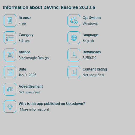
Information about DaVinci Resolve 20.3.1.6
License
Op. System
Free
Windows
Category
Language
Editors
English
Author
Downloads
Blackmagic Design
3,250,119
Date
Content Rating
Jan 9, 2026
Not specified
Advertisement
Not specified
Why is this app published on Uptodown?
(More information)