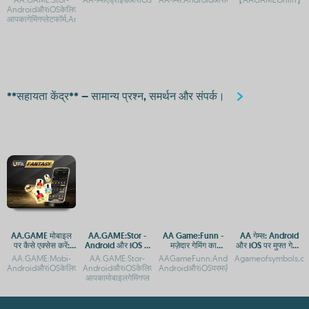
करें
ऐप
गाइड
लिए एक्सेस गाइड
AndroidऔरiOSकेलिएमुफ्तगेमडाउनलोडAA.GAME:Stor-
आपकागेमिंगप्लेटफॉर्म,Androidऔर
**सहायता केंद्र** – सामान्य प्रश्न, समर्थन और संपर्क।
AA.GAME मोबाइल
AA.GAME:Stor -
AA Game:Funn -
AA गेम्स: Android
पर कैसे एक्सेस करें:
Android और iOS के
मज़ेदार गेमिंग का
और iOS पर मुफ्त गेमिंग
Android और iOS
लिए मुफ्त ऐप डाउनलोड
मोबाइल प्लेटफ़ॉर्म
का आनंद
AA.GAME:Mobi-
AA.GAME:Stor-
AAGameFunn:AndroidऔरiOSपरमज़ेदारगेमि
Agameofsymbols,cho
गाइड
AndroidऔरiOSकेलिएमोबाइलऐक्सेसगाइडAA.GAMEमोबाइलAPP:AndroidऔरiOSपरआसानएक्सेस
AndroidऔरiOSकेलिएमुफ्तगेमडाउनलोडप्लेटफ़ॉर्मAA.GAME:Stor-
AndroidऔरiOSपरमज़ेदारगेमिंगअनुभवA
आपकामोबाइलगेमिंगप्ल