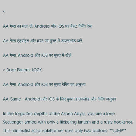
<
AA गेम्स का मज़ा लें: Android और iOS पर बेस्ट गेमिंग ऐप्स
AA गेम्स एंड्रॉइड और iOS पर मुफ्त में डाउनलोड करें
AA गेम्स: Android और iOS पर मुफ्त में खेलें
> Door Pattern: LOCK
AA गेम्स: Android और iOS पर मुफ्त गेमिंग का अनुभव
AA Game - Android और iOS के लिए मुफ्त डाउनलोड और गेमिंग अनुभव
In the forgotten depths of the Ashen Abyss, you are a lone
Scavenger, armed with only a flickering lantern and a rusty hookshot.
This minimalist action-platformer uses only two buttons: **JUMP**