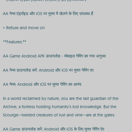
AA गेम्स एंड्रॉइड और iOS पर मुफ्त में खेलने के लिए उपलब्ध हैं
> Refuse and move on
**Features:**
AA Game Android APK डाउनलोड - मोबाइल गेमिंग का नया अनुभव
AA गेम्स डाउनलोड करें: Android और iOS पर मुफ्त गेमिंग एप
AA गेम्स: Android और iOS पर मुफ्त गेमिंग का आनंद
In a world reclaimed by nature, you are the last guardian of the
Archive, a fortress holding humanity’s lost knowledge. But the
Scourge—twisted creatures of rust and vine—are at the gates.
AA Game डाउनलोड करें: Android और iOS के लिए मुफ्त गेमिंग ऐप