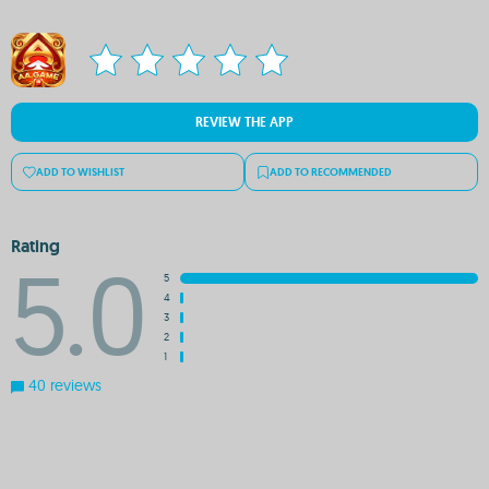
REVIEW THE APP
ADD TO WISHLIST
ADD TO RECOMMENDED
Rating
5.0
5
4
3
2
1
40 reviews