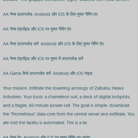
AA गेम्स डाउनलोड: Android और iOS के लिए मुफ्त गेमिंग एप
AA गेम्स एंड्रॉइड और iOS पर मुफ्त गेमिंग ऐप
AA गेम्स डाउनलोड करें: Android और iOS के लिए मुफ्त गेमिंग ऐप
AA गेम्स एंड्रॉइड और iOS पर मुफ्त में डाउनलोड करें
AA Game कैसे डाउनलोड करें: Android और iOS गाइड
Your mission: infiltrate the towering arcology of Zaibatsu Heavy
Industries. Your tools: a chameleon suit, a deck of digital lockpicks,
and a fragile, 60-minute power cell. The goal is simple: download
the "Prometheus" data-core from the central server and exfiltrate. You
are told the facility is automated. This is a lie.
AA गेम्स ऐप: Android और iOS पर मुफ्त गेमिंग का आनंद