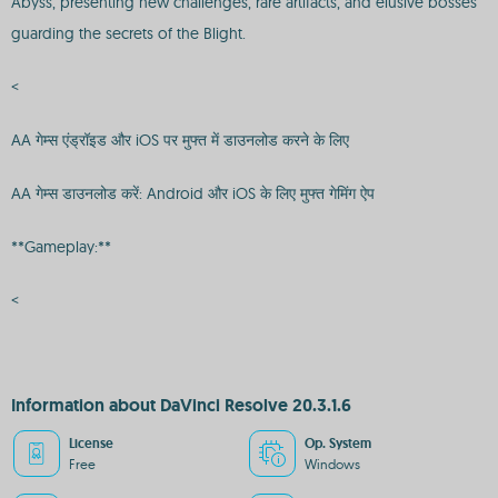
Abyss, presenting new challenges, rare artifacts, and elusive bosses
guarding the secrets of the Blight.
<
AA गेम्स एंड्रॉइड और iOS पर मुफ्त में डाउनलोड करने के लिए
AA गेम्स डाउनलोड करें: Android और iOS के लिए मुफ्त गेमिंग ऐप
**Gameplay:**
<
Information about DaVinci Resolve 20.3.1.6
License
Op. System
Free
Windows