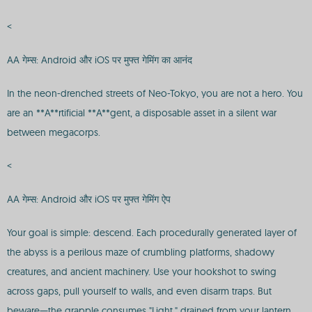
<
AA गेम्स: Android और iOS पर मुफ्त गेमिंग का आनंद
In the neon-drenched streets of Neo-Tokyo, you are not a hero. You
are an **A**rtificial **A**gent, a disposable asset in a silent war
between megacorps.
<
AA गेम्स: Android और iOS पर मुफ्त गेमिंग ऐप
Your goal is simple: descend. Each procedurally generated layer of
the abyss is a perilous maze of crumbling platforms, shadowy
creatures, and ancient machinery. Use your hookshot to swing
across gaps, pull yourself to walls, and even disarm traps. But
beware—the grapple consumes "Light," drained from your lantern.