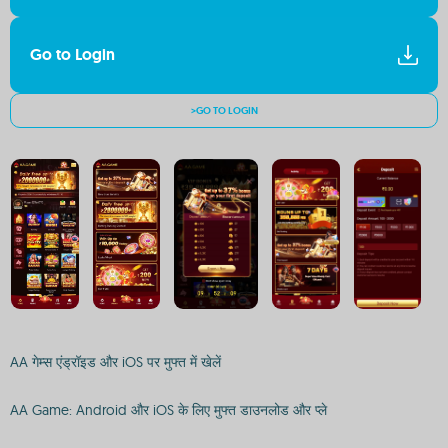
Go to Login
>GO TO LOGIN
AA गेम्स एंड्रॉइड और iOS पर मुफ्त में खेलें
AA Game: Android और iOS के लिए मुफ्त डाउनलोड और प्ले