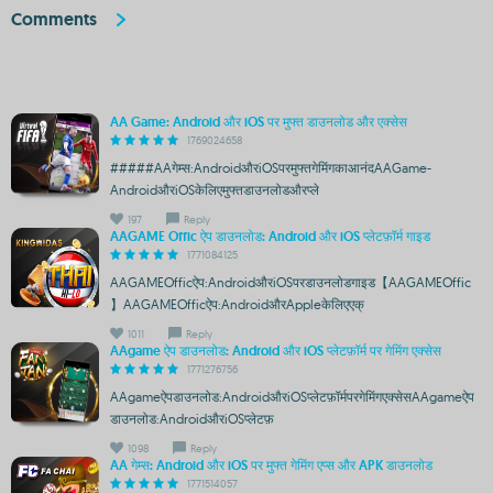
Comments
AA Game: Android और iOS पर मुफ्त डाउनलोड और एक्सेस
1769024658
#####AAगेम्स:AndroidऔरiOSपरमुफ्तगेमिंगकाआनंदAAGame-
AndroidऔरiOSकेलिएमुफ्तडाउनलोडऔरप्ले
197
Reply
AAGAME Offic ऐप डाउनलोड: Android और iOS प्लेटफ़ॉर्म गाइड
1771084125
AAGAMEOfficऐप:AndroidऔरiOSपरडाउनलोडगाइड【AAGAMEOffic
】AAGAMEOfficऐप:AndroidऔरAppleकेलिएएक्
1011
Reply
AAgame ऐप डाउनलोड: Android और iOS प्लेटफ़ॉर्म पर गेमिंग एक्सेस
1771276756
AAgameऐपडाउनलोड:AndroidऔरiOSप्लेटफ़ॉर्मपरगेमिंगएक्सेसAAgameऐप
डाउनलोड:AndroidऔरiOSप्लेटफ़
1098
Reply
AA गेम्स: Android और iOS पर मुफ्त गेमिंग एप्स और APK डाउनलोड
1771514057