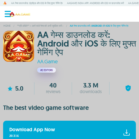
AA गेम्स डाउनलोड: एंड्रॉइड और IOS के लिए मुफ्त गेमिंग ऐप
AAGAME INDIA APP: ANDROID और IOS पर डाउनलोड करें
AA.GAME म
HOME
/
**प्री-ऑर्डर** – आने वाले गेम्स को अभी सुरक्षित करें।
/
AA गेम्स डाउनलोड करें: ANDROID और IOS के लिए मुफ्त गेमिंग ऐप
AA गेम्स डाउनलोड करें:
Android और iOS के लिए मुफ्त
गेमिंग ऐप
AA.Game
#2
EDITORS
40
3.3 M
5.0
reviews
downloads
The best video game software
Download App Now
20.3.1.6