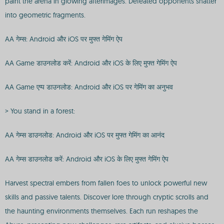
paint the arena in glowing afterimages. Defeated opponents shatter
into geometric fragments.
AA गेम्स: Android और iOS पर मुफ्त गेमिंग ऐप
AA Game डाउनलोड करें: Android और iOS के लिए मुफ्त गेमिंग ऐप
AA Game एप्प डाउनलोड: Android और iOS पर गेमिंग का अनुभव
> You stand in a forest:
AA गेम्स डाउनलोड: Android और iOS पर मुफ्त गेमिंग का आनंद
AA गेम्स डाउनलोड करें: Android और iOS के लिए मुफ्त गेमिंग ऐप
Harvest spectral embers from fallen foes to unlock powerful new
skills and passive talents. Discover lore through cryptic scrolls and
the haunting environments themselves. Each run reshapes the