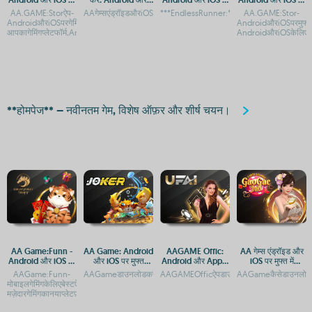
मुफ्त गेम डाउनलोड करें
iOS के लिए मुफ्त गेमिंग
लिए डाउनलोड गाइड
मुफ्त ऐप डाउनलोड करें
AA.GAME:Storऐप-
AAगेम्सएंड्रॉइडऔरiOSपरमुफ्तगेमिंगएप्सAAGameडाउनलोडकरें:Androidऔ
***EndlessRunner:**Procedurallygenerated
AA.GAME:Stor-
ऐप
AndroidऔरiOSपरगेमिंगएक्सेसAA.GAME:Stor-
AndroidऔरiOSपरमुफ्त
आपकागेमिंगप्लेटफॉर्म,AndroidऔरiOSप
AndroidऔरiOSकेलिएऐ
**होमपेज** – नवीनतम गेम, विशेष ऑफ़र और शीर्ष चयन।
AA Game:Funn -
AA Game: Android
AAGAME Offic:
AA गेम्स एंड्रॉइड और
Android और iOS पर
और iOS पर मुफ्त
Android और Apple
iOS पर मुफ्त में
मज़ेदार गेमिंग अनुभव
डाउनलोड और एक्सेस
के लिए APP और APK
डाउनलोड करें
AAGame:Funn-
AAGameडाउनलोडकरें:AndroidऔरiOSकेलिएमुफ्तगेमिंगऐपAAगेम्सडाउनलो
AAGAMEOfficऐपडाउनलोड:AndroidऔरiOSप्लेट
AAGameकैसेडाउनलोडक
गाइड
डाउनलोड
मोबाइलगेमिंगकेलिएबेस्टऐपAAGame:Funn-
मज़ेदारगेमिंगकानयाप्लेटफ़ॉर्म,Androidऔरi