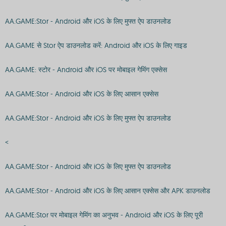
AA.GAME:Stor - Android और iOS के लिए मुफ्त ऐप डाउनलोड
AA.GAME से Stor ऐप डाउनलोड करें: Android और iOS के लिए गाइड
AA.GAME: स्टोर - Android और iOS पर मोबाइल गेमिंग एक्सेस
AA.GAME:Stor - Android और iOS के लिए आसान एक्सेस
AA.GAME:Stor - Android और iOS के लिए मुफ्त ऐप डाउनलोड
<
AA.GAME:Stor - Android और iOS के लिए मुफ्त ऐप डाउनलोड
AA.GAME:Stor - Android और iOS के लिए आसान एक्सेस और APK डाउनलोड
AA.GAME:Stor पर मोबाइल गेमिंग का अनुभव - Android और iOS के लिए पूरी