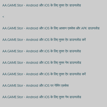
AA.GAME:Stor - Android और iOS के लिए मुफ्त ऐप डाउनलोड
<
AA.GAME:Stor - Android और iOS के लिए आसान एक्सेस और APK डाउनलोड
AA.GAME:Stor - Android और iOS के लिए मुफ्त ऐप डाउनलोड करें
AA.GAME:Stor - Android और iOS के लिए मुफ्त ऐप डाउनलोड
AA.GAME:Stor - Android और iOS के लिए मुफ्त गेम डाउनलोड
AA.GAME:Stor - Android और iOS के लिए मुफ्त ऐप डाउनलोड करें
AA.GAME:Stor - Android और iOS पर गेमिंग एक्सेस
AA.GAME:Stor - Android और iOS के लिए मुफ्त गेम डाउनलोड