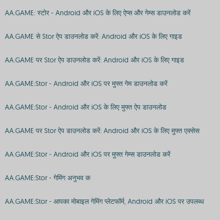
AA.GAME: स्टोर - Android और iOS के लिए ऐप्स और गेम्स डाउनलोड करें
AA.GAME से Stor ऐप डाउनलोड करें: Android और iOS के लिए गाइड
AA.GAME पर Stor ऐप डाउनलोड करें: Android और iOS के लिए गाइड
AA.GAME:Stor - Android और iOS पर मुफ्त गेम डाउनलोड करें
AA.GAME:Stor - Android और iOS के लिए मुफ्त ऐप डाउनलोड
AA.GAME पर Stor ऐप डाउनलोड करें: Android और iOS के लिए मुफ्त एक्सेस
AA.GAME:Stor - Android और iOS पर मुफ्त गेम्स डाउनलोड करें
AA.GAME:Stor - गेमिंग अनुभव क
AA.GAME:Stor - आपका मोबाइल गेमिंग प्लेटफॉर्म, Android और iOS पर उपलब्ध