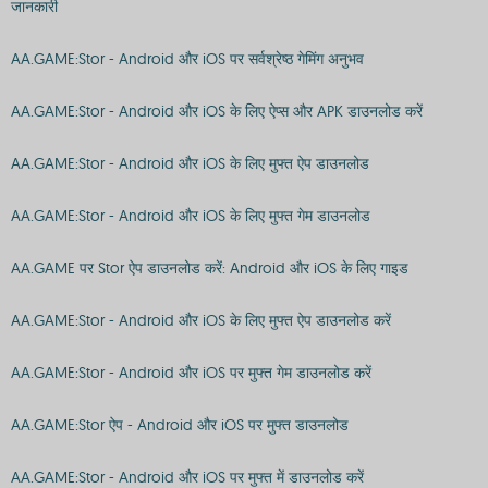
जानकारी
AA.GAME:Stor - Android और iOS पर सर्वश्रेष्ठ गेमिंग अनुभव
AA.GAME:Stor - Android और iOS के लिए ऐप्स और APK डाउनलोड करें
AA.GAME:Stor - Android और iOS के लिए मुफ्त ऐप डाउनलोड
AA.GAME:Stor - Android और iOS के लिए मुफ्त गेम डाउनलोड
AA.GAME पर Stor ऐप डाउनलोड करें: Android और iOS के लिए गाइड
AA.GAME:Stor - Android और iOS के लिए मुफ्त ऐप डाउनलोड करें
AA.GAME:Stor - Android और iOS पर मुफ्त गेम डाउनलोड करें
AA.GAME:Stor ऐप - Android और iOS पर मुफ्त डाउनलोड
AA.GAME:Stor - Android और iOS पर मुफ्त में डाउनलोड करें