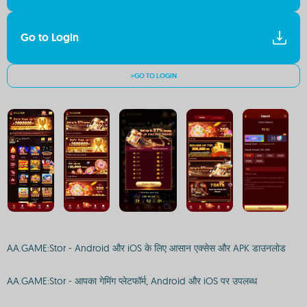
Go to Login
>GO TO LOGIN
AA.GAME:Stor - Android और iOS के लिए आसान एक्सेस और APK डाउनलोड
AA.GAME:Stor - आपका गेमिंग प्लेटफॉर्म, Android और iOS पर उपलब्ध