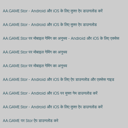
AA.GAME:Stor - Android और iOS के लिए मुफ्त ऐप डाउनलोड करें
AA.GAME:Stor - Android और iOS के लिए मुफ्त ऐप डाउनलोड
AA.GAME:Stor पर मोबाइल गेमिंग का अनुभव - Android और iOS के लिए एक्सेस
AA.GAME:Stor पर मोबाइल गेमिंग का अनुभव
AA.GAME:Stor पर मोबाइल गेमिंग का अनुभव
AA.GAME:Stor - Android और iOS के लिए ऐप डाउनलोड और एक्सेस गाइड
AA.GAME:Stor - Android और iOS पर मुफ्त गेम डाउनलोड करें
AA.GAME:Stor - Android और iOS के लिए मुफ्त ऐप डाउनलोड करें
AA.GAME पर Stor ऐप डाउनलोड करे