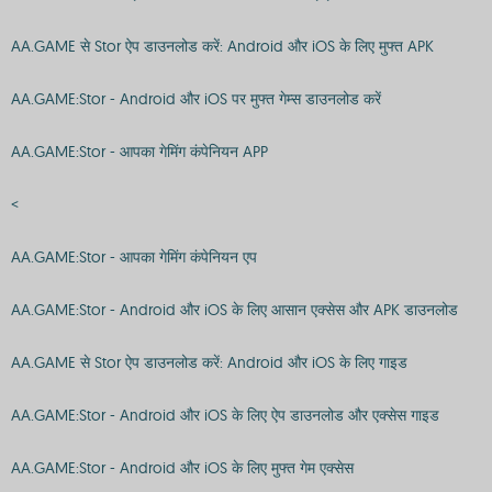
AA.GAME से Stor ऐप डाउनलोड करें: Android और iOS के लिए मुफ्त APK
AA.GAME:Stor - Android और iOS पर मुफ्त गेम्स डाउनलोड करें
AA.GAME:Stor - आपका गेमिंग कंपेनियन APP
<
AA.GAME:Stor - आपका गेमिंग कंपेनियन एप
AA.GAME:Stor - Android और iOS के लिए आसान एक्सेस और APK डाउनलोड
AA.GAME से Stor ऐप डाउनलोड करें: Android और iOS के लिए गाइड
AA.GAME:Stor - Android और iOS के लिए ऐप डाउनलोड और एक्सेस गाइड
AA.GAME:Stor - Android और iOS के लिए मुफ्त गेम एक्सेस