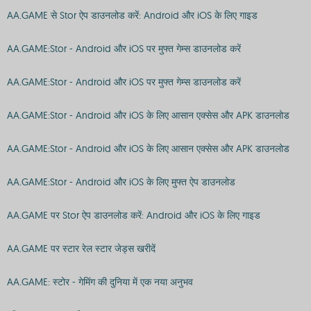
AA.GAME से Stor ऐप डाउनलोड करें: Android और iOS के लिए गाइड
AA.GAME:Stor - Android और iOS पर मुफ्त गेम्स डाउनलोड करें
AA.GAME:Stor - Android और iOS पर मुफ्त गेम्स डाउनलोड करें
AA.GAME:Stor - Android और iOS के लिए आसान एक्सेस और APK डाउनलोड
AA.GAME:Stor - Android और iOS के लिए आसान एक्सेस और APK डाउनलोड
AA.GAME:Stor - Android और iOS के लिए मुफ्त ऐप डाउनलोड
AA.GAME पर Stor ऐप डाउनलोड करें: Android और iOS के लिए गाइड
AA.GAME पर स्टार रेल स्टार जेड्स खरीदें
AA.GAME: स्टोर - गेमिंग की दुनिया में एक नया अनुभव