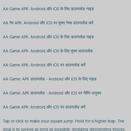
AA Game APK: Android और iOS के लिए डाउनलोड गाइड
AA गेम APK: Android और iOS पर मुफ्त गेम्स डाउनलोड करें
AA Game APK: Android और iOS के लिए डाउनलोड गाइड
AA Game APK: Android और iOS के लिए मुफ्त डाउनलोड
AA Game APK: Android और iOS पर डाउनलोड करें
AA Game: APK डाउनलोड - Android और iOS के लिए गाइड
AA Game: APK डाउनलोड - Android और iOS पर गेमिंग अनुभव
AA Game APK: Android और iOS पर डाउनलोड करें
Tap or click to make your square jump. Hold for a higher leap. The
goal is to survive as long as possible, dodging descending blocks,