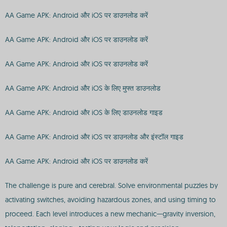
AA Game APK: Android और iOS पर डाउनलोड करें
AA Game APK: Android और iOS पर डाउनलोड करें
AA Game APK: Android और iOS पर डाउनलोड करें
AA Game APK: Android और iOS के लिए मुफ्त डाउनलोड
AA Game APK: Android और iOS के लिए डाउनलोड गाइड
AA Game APK: Android और iOS पर डाउनलोड और इंस्टॉल गाइड
AA Game APK: Android और iOS पर डाउनलोड करें
The challenge is pure and cerebral. Solve environmental puzzles by
activating switches, avoiding hazardous zones, and using timing to
proceed. Each level introduces a new mechanic—gravity inversion,