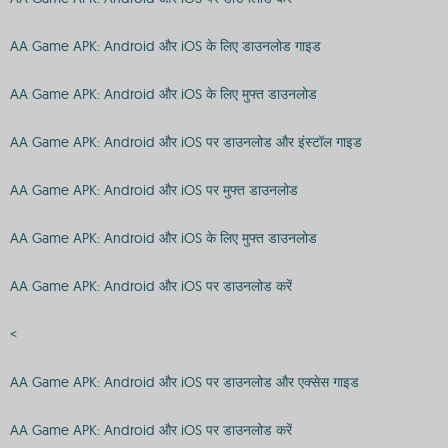
AA Game APK: Android और iOS के लिए डाउनलोड गाइड
AA Game APK: Android और iOS के लिए मुफ्त डाउनलोड
AA Game APK: Android और iOS पर डाउनलोड और इंस्टॉल गाइड
AA Game APK: Android और iOS पर मुफ्त डाउनलोड
AA Game APK: Android और iOS के लिए मुफ्त डाउनलोड
AA Game APK: Android और iOS पर डाउनलोड करें
<
AA Game APK: Android और iOS पर डाउनलोड और एक्सेस गाइड
AA Game APK: Android और iOS पर डाउनलोड करें