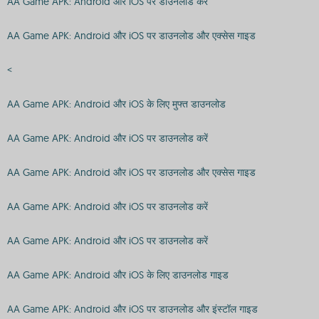
AA Game APK: Android और iOS पर डाउनलोड करें
AA Game APK: Android और iOS पर डाउनलोड और एक्सेस गाइड
<
AA Game APK: Android और iOS के लिए मुफ्त डाउनलोड
AA Game APK: Android और iOS पर डाउनलोड करें
AA Game APK: Android और iOS पर डाउनलोड और एक्सेस गाइड
AA Game APK: Android और iOS पर डाउनलोड करें
AA Game APK: Android और iOS पर डाउनलोड करें
AA Game APK: Android और iOS के लिए डाउनलोड गाइड
AA Game APK: Android और iOS पर डाउनलोड और इंस्टॉल गाइड