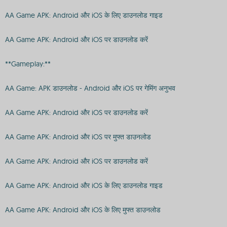
AA Game APK: Android और iOS के लिए डाउनलोड गाइड
AA Game APK: Android और iOS पर डाउनलोड करें
**Gameplay:**
AA Game: APK डाउनलोड - Android और iOS पर गेमिंग अनुभव
AA Game APK: Android और iOS पर डाउनलोड करें
AA Game APK: Android और iOS पर मुफ्त डाउनलोड
AA Game APK: Android और iOS पर डाउनलोड करें
AA Game APK: Android और iOS के लिए डाउनलोड गाइड
AA Game APK: Android और iOS के लिए मुफ्त डाउनलोड