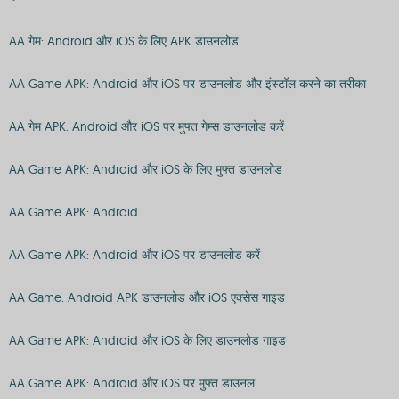
AA गेम: Android और iOS के लिए APK डाउनलोड
AA Game APK: Android और iOS पर डाउनलोड और इंस्टॉल करने का तरीका
AA गेम APK: Android और iOS पर मुफ्त गेम्स डाउनलोड करें
AA Game APK: Android और iOS के लिए मुफ्त डाउनलोड
AA Game APK: Android
AA Game APK: Android और iOS पर डाउनलोड करें
AA Game: Android APK डाउनलोड और iOS एक्सेस गाइड
AA Game APK: Android और iOS के लिए डाउनलोड गाइड
AA Game APK: Android और iOS पर मुफ्त डाउनल