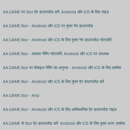
AA.GAME पर Stor ऐप डाउनलोड करें: Android और iOS के लिए गाइड
AA.GAME:Stor - Android और iOS पर मुफ्त गेम डाउनलोड
AA.GAME:Stor - Android और iOS के लिए मुफ्त गेम डाउनलोड प्लेटफ़ॉर्म
AA.GAME:Stor - आपका गेमिंग प्लेटफॉर्म, Android और iOS पर उपलब्ध
AA.GAME:Stor पर मोबाइल गेमिंग का अनुभव - Android और iOS के लिए एक्सेस
AA.GAME:Stor - Android और iOS के लिए मुफ्त ऐप डाउनलोड करें
AA.GAME:Stor - And
AA.GAME:Stor - Android और iOS के लिए आधिकारिक ऐप डाउनलोड गाइड
AA.GAME से Stor ऐप डाउनलोड करें: Android और iOS के लिए मुफ्त APK एक्सेस