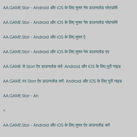
AA.GAME:Stor - Android और iOS के लिए मुफ्त गेम डाउनलोड प्लेटफ़ॉर्म
AA.GAME:Stor - Android और iOS के लिए मुफ्त गेम डाउनलोड प्लेटफॉर्म
AA.GAME:Stor - Android और iOS के लिए मुफ्त ऐ
AA.GAME:Stor - Android और iOS के लिए मुफ्त गेम डाउनलोड एप
AA.GAME से Storr ऐप डाउनलोड करें: Android और iOS के लिए पूरी गाइड
AA.GAME पर Storr ऐप डाउनलोड करें: Android और iOS के लिए पूरी गाइड
AA.GAME:Stor - An
<
AA.GAME:Stor - Android और iOS के लिए मुफ्त ऐप डाउनलोड करें