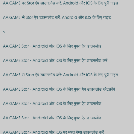
AA.GAME पर Stor ऐप डाउनलोड करें: Android और iOS के लिए पूरी गाइड
AA.GAME से Stor ऐप डाउनलोड करें: Android और iOS के लिए गाइड
<
AA.GAME:Stor - Android और iOS के लिए मुफ्त ऐप डाउनलोड
AA.GAME:Stor - Android और iOS के लिए मुफ्त ऐप डाउनलोड करें
AA.GAME से Storr ऐप डाउनलोड करें: Android और iOS के लिए पूरी गाइड
AA.GAME:Stor - Android और iOS के लिए मुफ्त गेम डाउनलोड प्लेटफ़ॉर्म
AA.GAME:Stor - Android और iOS के लिए मुफ्त ऐप डाउनलोड
AA.GAME:Stor - Android और iOS के लिए मुफ्त ऐप डाउनलोड
AA.GAME:Stor - Android और iOS पर मुफ्त गेम्स डाउनलोड करें