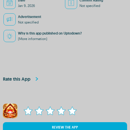
Date
Content Rating
Jan 9, 2026
Not specified
Advertisement
Not specified
Why is this app published on Uptodown?
(More information)
Rate this App
REVIEW THE APP