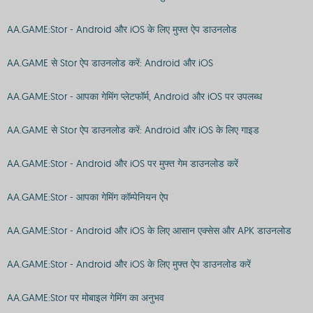
AA.GAME:Stor - Android और iOS के लिए मुफ्त ऐप डाउनलोड
AA.GAME से Stor ऐप डाउनलोड करें: Android और iOS
AA.GAME:Stor - आपका गेमिंग प्लेटफॉर्म, Android और iOS पर उपलब्ध
AA.GAME से Stor ऐप डाउनलोड करें: Android और iOS के लिए गाइड
AA.GAME:Stor - Android और iOS पर मुफ्त गेम डाउनलोड करें
AA.GAME:Stor - आपका गेमिंग कॉम्पेनियन ऐप
AA.GAME:Stor - Android और iOS के लिए आसान एक्सेस और APK डाउनलोड
AA.GAME:Stor - Android और iOS के लिए मुफ्त ऐप डाउनलोड करें
AA.GAME:Stor पर मोबाइल गेमिंग का अनुभव