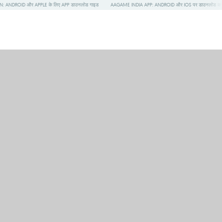
 ANDROID और APPLE के लिए APP डाउनलोड गाइड
AAGAME INDIA APP: ANDROID और IOS पर डाउनलोड करे