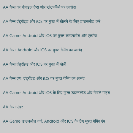
AA गेम्स का मोबाइल ऐप्स और प्लेटफॉर्म्स पर एक्सेस
AA गेम्स एंड्रॉइड और iOS पर मुफ्त में खेलने के लिए डाउनलोड करें
AA Game: Android और iOS पर मुफ्त डाउनलोड और एक्सेस
AA गेम्स: Android और iOS पर मुफ्त गेमिंग का आनंद
AA गेम्स एंड्रॉइड और iOS पर मुफ्त में खेलें
AA गेम्स एप्प: एंड्रॉइड और iOS पर मुफ्त गेमिंग का आनंद
AA Game: Android और iOS के लिए मुफ्त डाउनलोड और गेमप्ले गाइड
AA गेम्स एंड्र
AA Game डाउनलोड करें: Android और iOS के लिए मुफ्त गेमिंग ऐप