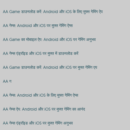
AA Game डाउनलोड करें: Android और iOS के लिए मुफ्त गेमिंग ऐप
AA गेम्स: Android और iOS पर मुफ्त गेमिंग ऐप्स
AA Game का मोबाइल ऐप: Android और iOS पर गेमिंग अनुभव
AA गेम्स एंड्रॉइड और iOS पर मुफ्त में डाउनलोड करें
AA Game डाउनलोड करें: Android और iOS पर मुफ्त गेमिंग एप
AA ग
AA गेम्स: Android और iOS के लिए मुफ्त गेमिंग ऐप्स
AA गेम्स ऐप: Android और iOS पर मुफ्त गेमिंग का आनंद
AA गेम्स एंड्रॉइड और iOS पर मुफ्त गेमिंग अनुभव