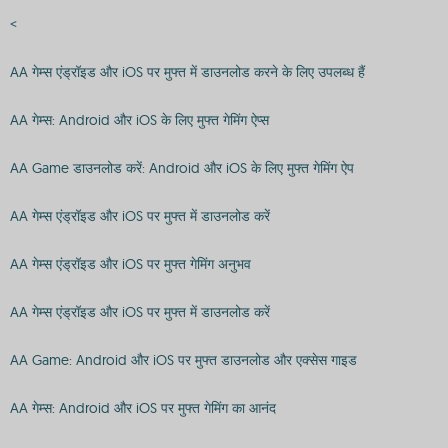
<
AA गेम्स एंड्रॉइड और iOS पर मुफ्त में डाउनलोड करने के लिए उपलब्ध हैं
AA गेम्स: Android और iOS के लिए मुफ्त गेमिंग ऐप्स
AA Game डाउनलोड करें: Android और iOS के लिए मुफ्त गेमिंग ऐप
AA गेम्स एंड्रॉइड और iOS पर मुफ्त में डाउनलोड करें
AA गेम्स एंड्रॉइड और iOS पर मुफ्त गेमिंग अनुभव
AA गेम्स एंड्रॉइड और iOS पर मुफ्त में डाउनलोड करें
AA Game: Android और iOS पर मुफ्त डाउनलोड और एक्सेस गाइड
AA गेम्स: Android और iOS पर मुफ्त गेमिंग का आनंद