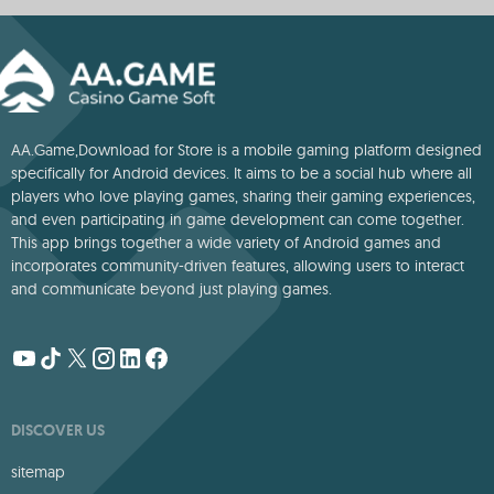
AA.Game,Download for Store is a mobile gaming platform designed
specifically for Android devices. It aims to be a social hub where all
players who love playing games, sharing their gaming experiences,
and even participating in game development can come together.
This app brings together a wide variety of Android games and
incorporates community-driven features, allowing users to interact
and communicate beyond just playing games.
DISCOVER US
sitemap