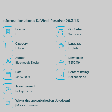
Information about DaVinci Resolve 20.3.1.6
License
Op. System
Free
Windows
Category
Language
Editors
English
Author
Downloads
Blackmagic Design
3,250,119
Date
Content Rating
Jan 9, 2026
Not specified
Advertisement
Not specified
Why is this app published on Uptodown?
(More information)