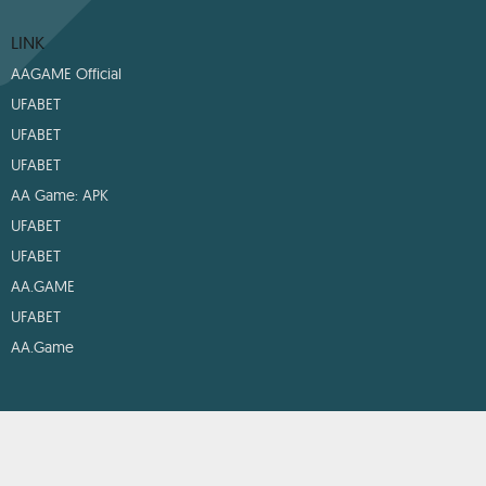
LINK
AAGAME Official
UFABET
UFABET
UFABET
AA Game: APK
UFABET
UFABET
AA.GAME
UFABET
AA.Game