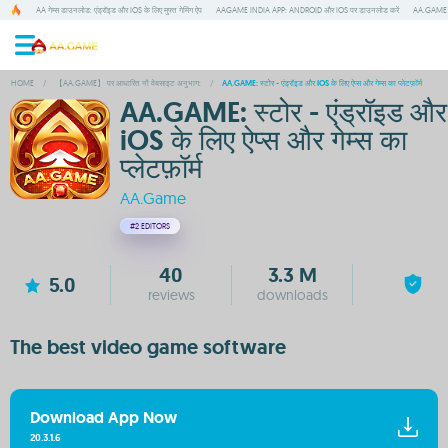
AA गेम्स डाउनलोड: एंड्रॉइड और IOS के लिए मुफ्त गेमिंग ऐप
AAGAME INDIA APP: ANDROID और IOS पर डाउनलोड करें
AA.GAME म
HOME
/
【AA.GAME】 पर आधारित नौ वेबसाइट अनुभाग:
/
AA.GAME: स्टोर - एंड्रॉइड और IOS के लिए ऐप्स और गेम्स का प्लेटफ़ॉर्म
AA.GAME: स्टोर - एंड्रॉइड और
iOS के लिए ऐप्स और गेम्स का
प्लेटफ़ॉर्म
AA.Game
#2
EDITORS
40
3.3 M
5.0
reviews
downloads
The best video game software
Download App Now
20.3.1.6