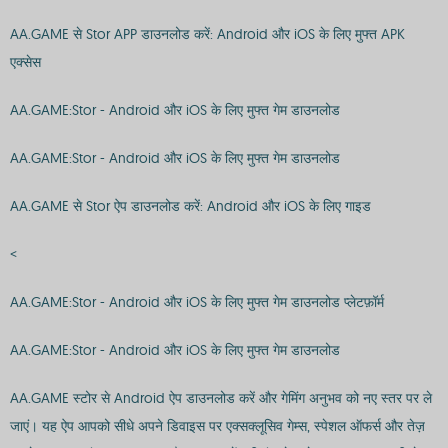
AA.GAME से Stor APP डाउनलोड करें: Android और iOS के लिए मुफ्त APK
एक्सेस
AA.GAME:Stor - Android और iOS के लिए मुफ्त गेम डाउनलोड
AA.GAME:Stor - Android और iOS के लिए मुफ्त गेम डाउनलोड
AA.GAME से Stor ऐप डाउनलोड करें: Android और iOS के लिए गाइड
<
AA.GAME:Stor - Android और iOS के लिए मुफ्त गेम डाउनलोड प्लेटफ़ॉर्म
AA.GAME:Stor - Android और iOS के लिए मुफ्त गेम डाउनलोड
AA.GAME स्टोर से Android ऐप डाउनलोड करें और गेमिंग अनुभव को नए स्तर पर ले
जाएं। यह ऐप आपको सीधे अपने डिवाइस पर एक्सक्लूसिव गेम्स, स्पेशल ऑफर्स और तेज़