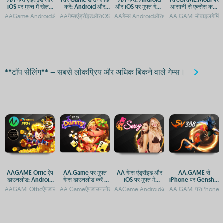
iOS पर मुफ्त में खेलने
करें: Android और
और iOS पर मुफ्त गेमिंग
आसानी से एक्सेस करें -
के लिए डाउनलोड करें
iOS के लिए मुफ्त ऐप
ऐप
Android और iOS के
AAGame:AndroidऔरiOSपरमुफ्तडाउनलोडऔरएक्सेसगाइडAAगेम्स:एंड्रॉइडऔरiOSपरमुफ्तगेमिंगक
AAगेम्सएंड्रॉइडऔरiOSपरमुफ्तमेंडाउनलोडकरें
AAगेम्स:AndroidऔरiOSकेलिएमुफ्तगेमिंगऐप्सA
AA.GAMEमोबाइलगेमिंग
एक्सेस
लिए ऐप डाउनलोड करें
**टॉप सेलिंग** – सबसे लोकप्रिय और अधिक बिकने वाले गेम्स।
AAGAME Offic ऐप
AA.Game पर मुफ्त
AA गेम्स एंड्रॉइड और
AA.GAME से
डाउनलोड: Android
गेम्स डाउनलोड करें -
iOS पर मुफ्त में
iPhone पर Genshin
और iOS प्लेटफ़ॉर्म
Android और iOS के
डाउनलोड करें
Impact APK
AAGAMEOfficऐपडाउनलोड:AndroidऔरiOSप्लेटफ़ॉर्मगाइडAAGAMEOfficऐप:AndroidऔरAppl
AA.Gameऐपडाउनलोड:AndroidऔरiOSप्लेटफ़ॉर्मपरगेमिंगएक्सेसAA.Game
AAGame:AndroidऔरiOSपरमुफ्तडाउनलोडऔरएक्से
AA.GAMEपरiPhoneकेल
गाइड
लिए APK एक्सेस
डाउनलोड कैसे करें