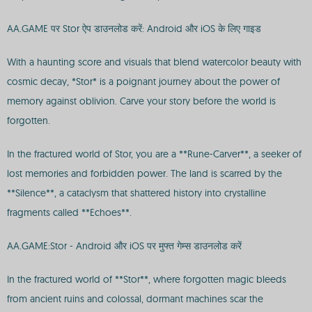
AA.GAME पर Stor ऐप डाउनलोड करें: Android और iOS के लिए गाइड
With a haunting score and visuals that blend watercolor beauty with
cosmic decay, *Stor* is a poignant journey about the power of
memory against oblivion. Carve your story before the world is
forgotten.
In the fractured world of Stor, you are a **Rune-Carver**, a seeker of
lost memories and forbidden power. The land is scarred by the
**Silence**, a cataclysm that shattered history into crystalline
fragments called **Echoes**.
AA.GAME:Stor - Android और iOS पर मुफ्त गेम्स डाउनलोड करें
In the fractured world of **Stor**, where forgotten magic bleeds
from ancient ruins and colossal, dormant machines scar the