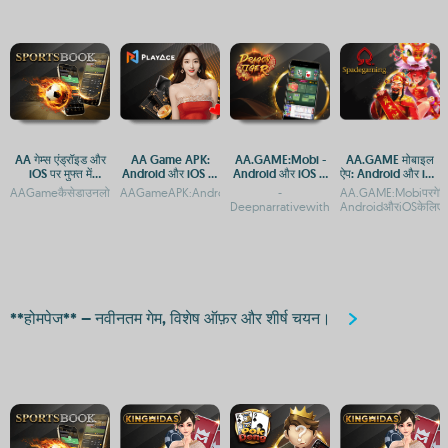
AA गेम्स एंड्रॉइड और
AA Game APK:
AA.GAME:Mobi -
AA.GAME मोबाइल
iOS पर मुफ्त में
Android और iOS पर
Android और iOS के
ऐप: Android और iOS
डाउनलोड करें
डाउनलोड करें
लिए मोबाइल गेमिंग
पर आसान एक्सेस
AAGameकैसेडाउनलोडकरें:AndroidऔरiOSगाइडAAगेम्सएंड्रॉइडऔरiOSपरमुफ्तमेंडाउनलोडकरनेके
AAGameAPK:AndroidऔरiOSकेलिएमुफ्तडाउनलोडAAGameAPK:And
-
AA.GAME:Mobiपरगेमिंग
प्लेटफ़ॉर्म
Deepnarrativewithbranchingquestsandmor
AndroidऔरiOSकेलिएएक
**होमपेज** – नवीनतम गेम, विशेष ऑफ़र और शीर्ष चयन।