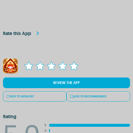
Rate this App
REVIEW THE APP
ADD TO WISHLIST
ADD TO RECOMMENDED
Rating
5
4