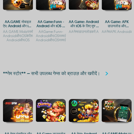
AA.GAME मोबाइल
AA Game:Funn -
AA Game: Android
AA Game: APK
ऐप: Android और iOS
Android और iOS पर
और iOS के लिए मुफ्त
डाउनलोड और
पर आसान एक्सेस
मज़ेदार गेमिंग अनुभव
डाउनलोड और गेमप्ले
इंस्टॉलेशन गाइड
AA.GAME:Mobiपरमोबाइलगेमिंगकाआनंदलें-
AAGame:Funn-
AAगेम्सडाउनलोडकरें:AndroidऔरiOSकेलिएमुफ्तगेमि
AAगेमAPK:Androidऔ
गाइड
AndroidऔरiOSकेलिएएक्सेसकरेंAA.GAME:Mobi-
AndroidऔरiOSपरमज़ेदारगेमिंगअनुभवAAGame:Funnऐपडाउनलोड-
AndroidऔरiOS
AndroidऔरiOSपरमज़ेदारगे
**गेम स्टोर** – सभी उपलब्ध गेम्स को ब्राउज़ और खरीदें।
AA गेम्स एंड्रॉइड और
AA Game डाउनलोड
AA गेम्स: Android
AA.GAME:Mobi पर