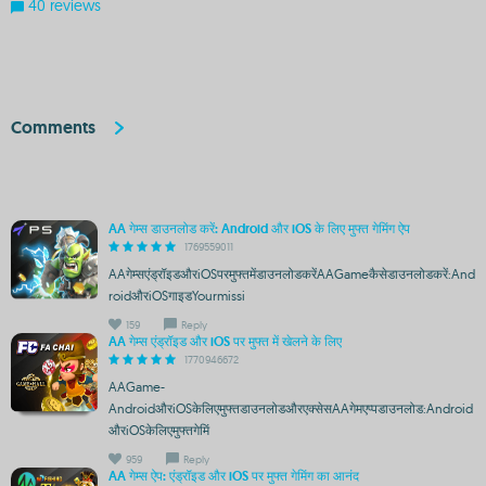
40 reviews
Comments
AA गेम्स डाउनलोड करें: Android और iOS के लिए मुफ्त गेमिंग ऐप
1769559011
AAगेम्सएंड्रॉइडऔरiOSपरमुफ्तमेंडाउनलोडकरेंAAGameकैसेडाउनलोडकरें:And
roidऔरiOSगाइडYourmissi
159
Reply
AA गेम्स एंड्रॉइड और iOS पर मुफ्त में खेलने के लिए
1770946672
AAGame-
AndroidऔरiOSकेलिएमुफ्तडाउनलोडऔरएक्सेसAAगेमएप्पडाउनलोड:Android
औरiOSकेलिएमुफ्तगेमिं
959
Reply
AA गेम्स ऐप: एंड्रॉइड और iOS पर मुफ्त गेमिंग का आनंद