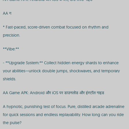
AA ग
* Fast-paced, score-driven combat focused on rhythm and
precision.
**Vibe:**
- **Upgrade System:** Collect hidden energy shards to enhance
your abilities—unlock double jumps, shockwaves, and temporary
shields.
AA Game APK: Android और iOS पर डाउनलोड और इंस्टॉल गाइड
A hypnotic, punishing test of focus. Pure, distilled arcade adrenaline
for quick sessions and endless replayability. How long can you ride
the pulse?