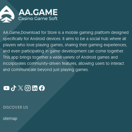
AA.Game,Download for Store is a mobile gaming platform designed
specifically for Android devices. It aims to be a social hub where all
players who love playing games, sharing their gaming experiences,
and even participating in game development can come together.
This app brings together a wide variety of Android games and
incorporates community-driven features, allowing users to interact
and communicate beyond just playing games.
DISCOVER US
sitemap