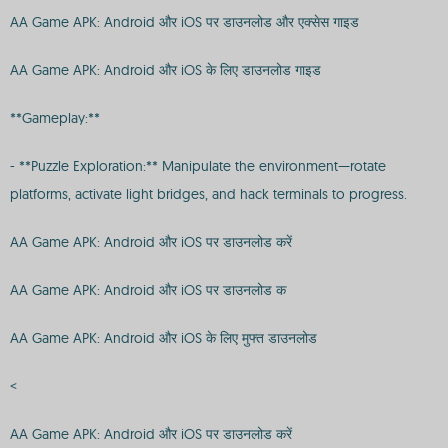
AA Game APK: Android और iOS पर डाउनलोड और एक्सेस गाइड
AA Game APK: Android और iOS के लिए डाउनलोड गाइड
**Gameplay:**
- **Puzzle Exploration:** Manipulate the environment—rotate
platforms, activate light bridges, and hack terminals to progress.
AA Game APK: Android और iOS पर डाउनलोड करें
AA Game APK: Android और iOS पर डाउनलोड क
AA Game APK: Android और iOS के लिए मुफ्त डाउनलोड
<
AA Game APK: Android और iOS पर डाउनलोड करें