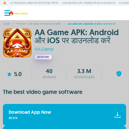
AA गेम्स डाउनलोड: एंड्रॉइड और IOS के लिए मुफ्त गेमिंग ऐप
AAGAME INDIA APP: ANDROID और IOS पर डाउनलोड करें
AA.GAME म
HOME
/
**गेम स्टोर** – सभी उपलब्ध गेम्स को ब्राउज़ और खरीदें।
/
AA GAME APK: ANDROID और IOS पर डाउनलोड करें
AA Game APK: Android
और iOS पर डाउनलोड करें
AA.Game
#2
EDITORS
40
3.3 M
5.0
reviews
downloads
The best video game software
Download App Now
20.3.1.6