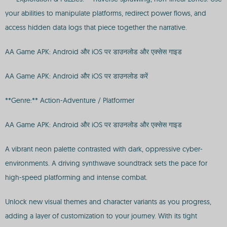
your abilities to manipulate platforms, redirect power flows, and
access hidden data logs that piece together the narrative.
AA Game APK: Android और iOS पर डाउनलोड और एक्सेस गाइड
AA Game APK: Android और iOS पर डाउनलोड करें
**Genre:** Action-Adventure / Platformer
AA Game APK: Android और iOS पर डाउनलोड और एक्सेस गाइड
A vibrant neon palette contrasted with dark, oppressive cyber-
environments. A driving synthwave soundtrack sets the pace for
high-speed platforming and intense combat.
Unlock new visual themes and character variants as you progress,
adding a layer of customization to your journey. With its tight