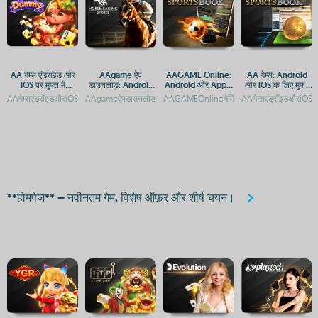
AA गेम्स एंड्रॉइड और
AAgame ऐप
AAGAME Online:
AA गेम्स: Android
iOS पर मुफ्त में
डाउनलोड: Android
Android और Apple
और iOS के लिए मुफ्त
डाउनलोड करें
और iOS प्लेटफ़ॉर्म पर
पर एक्सेस करें, APP
गेमिंग ऐप
AAगेम्सएंड्रॉइडऔरiOSपरमुफ्तमेंखेलनेकेलिएडाउनलोडकरेंAAगेम्सडाउनलोडकरें:AndroidऔरiOSकेलिए
AAgameऐपडाउनलोड:AndroidऔरiOSप्लेटफ़ॉर्मपरगेमिंगएक्सेसAAgameऐ
AAGAMEOnlineगेमिंगप्लेटफॉर्म:Androidऔर
AAगेम्सएंड्रॉइडऔरiOS
गेमिंग एक्सेस
और APK डाउनलोड
करें
**होमपेज** – नवीनतम गेम, विशेष ऑफ़र और शीर्ष चयन।