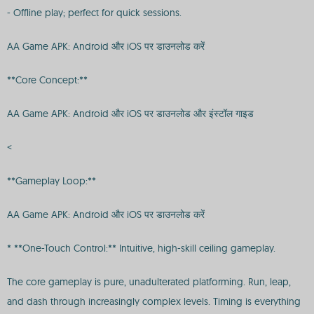
- Offline play; perfect for quick sessions.
AA Game APK: Android और iOS पर डाउनलोड करें
**Core Concept:**
AA Game APK: Android और iOS पर डाउनलोड और इंस्टॉल गाइड
<
**Gameplay Loop:**
AA Game APK: Android और iOS पर डाउनलोड करें
* **One-Touch Control:** Intuitive, high-skill ceiling gameplay.
The core gameplay is pure, unadulterated platforming. Run, leap,
and dash through increasingly complex levels. Timing is everything