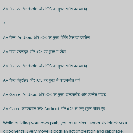
AA गेम्स ऐप: Android और iOS पर मुफ्त गेमिंग का आनंद
<
AA गेम्स: Android और iOS पर मुफ्त गेमिंग ऐप्स का एक्सेस
AA गेम्स एंड्रॉइड और iOS पर मुफ्त में खेलें
AA गेम्स ऐप: Android और iOS पर मुफ्त गेमिंग का आनंद
AA गेम्स एंड्रॉइड और iOS पर मुफ्त में डाउनलोड करें
AA Game: Android और iOS पर मुफ्त डाउनलोड और एक्सेस गाइड
AA Game डाउनलोड करें: Android और iOS के लिए मुफ्त गेमिंग ऐप
While building your own path, you must simultaneously block your
opponent’s. Every move is both an act of creation and sabotage.