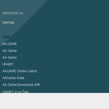
DISCOVER US
sitemap
LINK
AA.GAME
AA Game
AA Game
UFABET
AAGAME Online Game
AAGame India
AA Game:Download APK
UFABET ภาษาไทย
UFABET
AA Game:Android