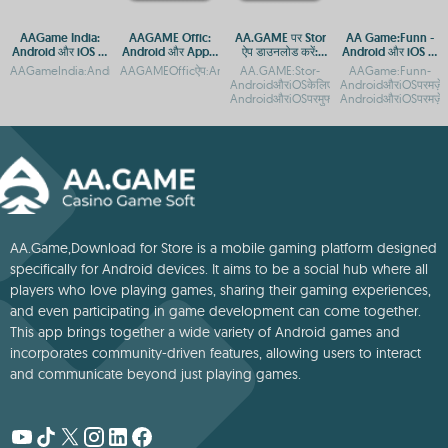
AAGame India:
AAGAME Offic:
AA.GAME पर Stor
AA Game:Funn -
Android और iOS पर
Android और Apple
ऐप डाउनलोड करें:
Android और iOS पर
ऐप्स और APK
के लिए ऐप डाउनलोड
Android और iOS के
मज़ेदार गेमिंग अनुभव
AAGameIndia:AndroidऔरiOSपरडाउनलोडकरेंऔरखेलेंAAGameIndiaAppDownload:Android
AAGAMEOfficऐप:AndroidऔरiOSपरडाउनलोडकरेंAAGAMEOfficऐप:
AA.GAME:Stor-
AAGame:Funn-
डाउनलोड करें
गाइड
लिए मुफ्त एक्सेस
AndroidऔरiOSकेलिएमुफ्तगेमडाउनलोडAA.GAM
AndroidऔरiOSपरमज़ेद
AndroidऔरiOSपरमुफ्तगेम्सडाउनलो
AndroidऔरiOSपरमज़ेदा
AA.Game,Download for Store is a mobile gaming platform designed
specifically for Android devices. It aims to be a social hub where all
players who love playing games, sharing their gaming experiences,
and even participating in game development can come together.
This app brings together a wide variety of Android games and
incorporates community-driven features, allowing users to interact
and communicate beyond just playing games.