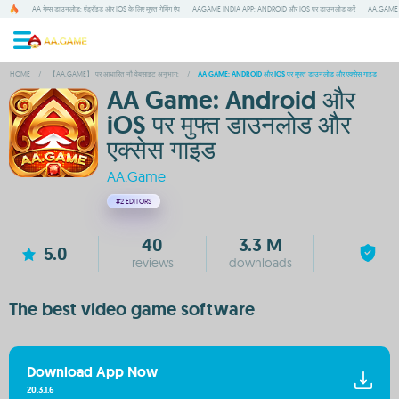
AA गेम्स डाउनलोड: एंड्रॉइड और IOS के लिए मुफ्त गेमिंग ऐप
AAGAME INDIA APP: ANDROID और IOS पर डाउनलोड करें
AA.GAME म
HOME
/
【AA.GAME】 पर आधारित नौ वेबसाइट अनुभाग:
/
AA GAME: ANDROID और IOS पर मुफ्त डाउनलोड और एक्सेस गाइड
AA Game: Android और
iOS पर मुफ्त डाउनलोड और
एक्सेस गाइड
AA.Game
#2
EDITORS
40
3.3 M
5.0
reviews
downloads
The best video game software
Download App Now
20.3.1.6