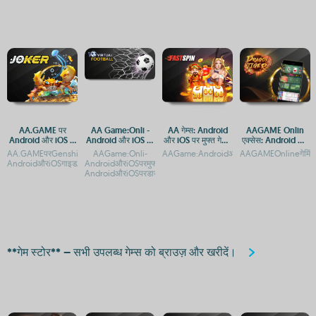
AA.GAME पर
AA Game:Onli -
AA गेम्स: Android
AAGAME Onlin
Android और iOS के
Android और iOS पर
और iOS पर मुफ्त गेमिंग
एक्सेस: Android और
लिए ऐप्स और APK
मुफ्त डाउनलोड
ऐप
Apple के लिए APP
AA.GAMEपरGenshinImpactAPKडाउनलोडकरें-
AAGame:Onli-
AAGame:AndroidऔरiOSपरडाउनलोडऔरएक्सेसग
AAGAMEOnlineगेमिंगप
डाउनलोड करें
और APK
AndroidऔरiOSगाइडAA.GAMEपरGenshinImpactAPKडाउनलोडकरे
AndroidऔरiOSपरमुफ्तडाउनलोडऔरगेमिंगअनुभवAAGame:Onli-
AndroidऔरiOSपरडाउनलोडकरें
**गेम स्टोर** – सभी उपलब्ध गेम्स को ब्राउज़ और खरीदें।