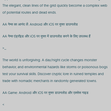
The elegant, clean lines of the grid quickly become a complex web
of potential routes and dead ends.
AA गेम्स का आनंद लें: Android और iOS पर मुफ्त डाउनलोड
AA गेम्स एंड्रॉइड और iOS पर मुफ्त में डाउनलोड करने के लिए उपलब्ध हैं
>_
The world is unforgiving. A day/night cycle changes monster
behavior, and environmental hazards like storms or poisonous bogs
test your survival skills. Discover cryptic lore in ruined temples and
trade with nomadic merchants in randomly generated towns.
AA Game: Android और iOS पर मुफ्त डाउनलोड और एक्सेस गाइड
<