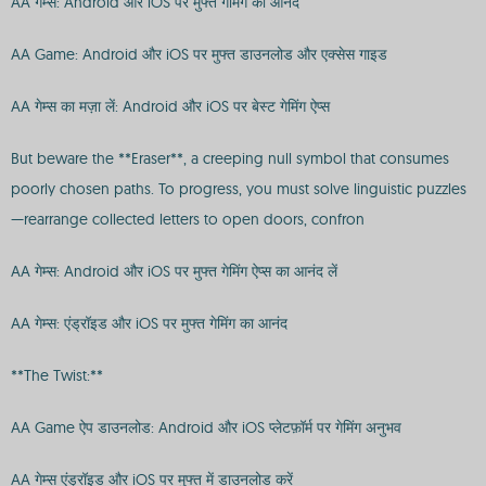
AA गेम्स: Android और iOS पर मुफ्त गेमिंग का आनंद
AA Game: Android और iOS पर मुफ्त डाउनलोड और एक्सेस गाइड
AA गेम्स का मज़ा लें: Android और iOS पर बेस्ट गेमिंग ऐप्स
But beware the **Eraser**, a creeping null symbol that consumes
poorly chosen paths. To progress, you must solve linguistic puzzles
—rearrange collected letters to open doors, confron
AA गेम्स: Android और iOS पर मुफ्त गेमिंग ऐप्स का आनंद लें
AA गेम्स: एंड्रॉइड और iOS पर मुफ्त गेमिंग का आनंद
**The Twist:**
AA Game ऐप डाउनलोड: Android और iOS प्लेटफ़ॉर्म पर गेमिंग अनुभव
AA गेम्स एंड्रॉइड और iOS पर मुफ्त में डाउनलोड करें