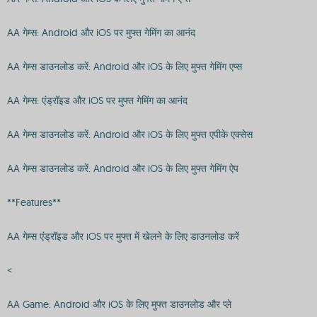
AA गेम्स: Android और iOS पर मुफ्त गेमिंग का आनंद
AA गेम्स डाउनलोड करें: Android और iOS के लिए मुफ्त गेमिंग एप्स
AA गेम्स: एंड्रॉइड और iOS पर मुफ्त गेमिंग का आनंद
AA गेम्स डाउनलोड करें: Android और iOS के लिए मुफ्त एपीके एक्सेस
AA गेम्स डाउनलोड करें: Android और iOS के लिए मुफ्त गेमिंग ऐप
**Features**
AA गेम्स एंड्रॉइड और iOS पर मुफ्त में खेलने के लिए डाउनलोड करें
<
AA Game: Android और iOS के लिए मुफ्त डाउनलोड और प्ले