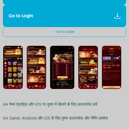
Go to Login
>GO TO LOGIN
AA गेम्स एंड्रॉइड और iOS पर मुफ्त में खेलने के लिए डाउनलोड करें
AA Game: Android और iOS के लिए मुफ्त डाउनलोड और गेमिंग एक्सेस