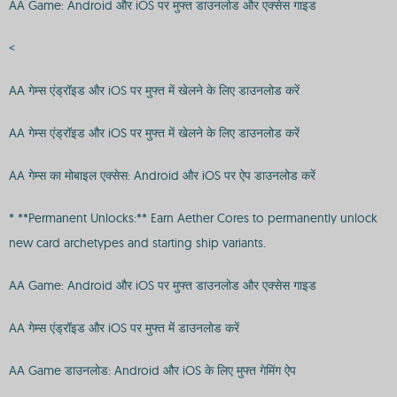
AA Game: Android और iOS पर मुफ्त डाउनलोड और एक्सेस गाइड
<
AA गेम्स एंड्रॉइड और iOS पर मुफ्त में खेलने के लिए डाउनलोड करें
AA गेम्स एंड्रॉइड और iOS पर मुफ्त में खेलने के लिए डाउनलोड करें
AA गेम्स का मोबाइल एक्सेस: Android और iOS पर ऐप डाउनलोड करें
* **Permanent Unlocks:** Earn Aether Cores to permanently unlock
new card archetypes and starting ship variants.
AA Game: Android और iOS पर मुफ्त डाउनलोड और एक्सेस गाइड
AA गेम्स एंड्रॉइड और iOS पर मुफ्त में डाउनलोड करें
AA Game डाउनलोड: Android और iOS के लिए मुफ्त गेमिंग ऐप