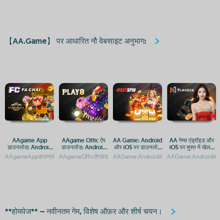
【AA.Game】 पर आधारित नौ वेबसाइट अनुभाग:
AAgame App
AAgame Offic ऐप
AA Game: Android
AA गेम्स एंड्रॉइड और
डाउनलोड: Android
डाउनलोड: Android
और iOS पर डाउनलोड
iOS पर मुफ्त में खेलने
और iOS के लिए गेमिंग
और iOS प्लेटफ़ॉर्म पर
और प्ले करें
के लिए डाउनलोड करें
AAgameAppडाउनलोड:AndroidऔरiOSकेलिएगेमिंगप्लेटफ़ॉर्मAAgameApp:AndroidऔरiOSकेलि
AAgameOfficऐपडाउनलोड:AndroidऔरiOSप्लेटफ़ॉर्मपरगेमिंगएक्सेसA
AAGame:AndroidऔरiOSपरडाउनलोडऔरएक्स
AAGame:AndroidऔरiOS
प्लेटफॉर्म
एक्सेस गाइड
**होमपेज** – नवीनतम गेम, विशेष ऑफ़र और शीर्ष चयन।