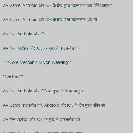
AA Game: Android और iOS के लिए मुफ्त डाउनलोड और गेमिंग अनुभव
AA Game: Android और iOS के लिए मुफ्त डाउनलोड और प्ले
AA गेम्स: Android और iO
AA गेम्स एंड्रॉइड और iOS पर मुफ्त में डाउनलोड करें
* **Core Mechanic: Glyph Weaving**
**Victory:**
AA गेम्स: Android और iOS पर मुफ्त गेमिंग का अनुभव
AA Game डाउनलोड करें: Android और iOS के लिए मुफ्त गेमिंग ऐप
AA गेम्स एंड्रॉइड और iOS पर मुफ्त में डाउनलोड करें