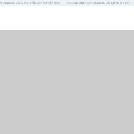
 ANDROID और APPLE के लिए APP डाउनलोड गाइड
AAGAME INDIA APP: ANDROID और IOS पर डाउनलोड करे