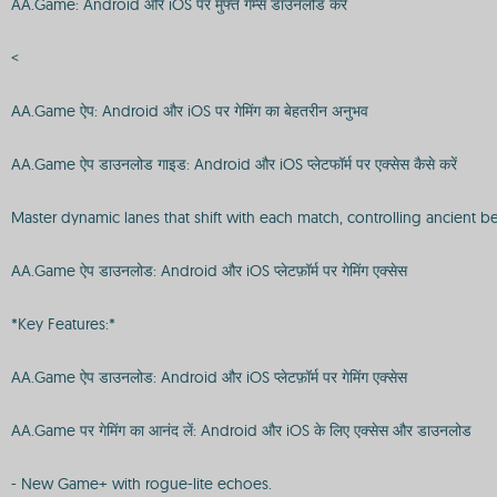
AA.Game: Android और iOS पर मुफ्त गेम्स डाउनलोड करें
<
AA.Game ऐप: Android और iOS पर गेमिंग का बेहतरीन अनुभव
AA.Game ऐप डाउनलोड गाइड: Android और iOS प्लेटफॉर्म पर एक्सेस कैसे करें
Master dynamic lanes that shift with each match, controlling ancient
AA.Game ऐप डाउनलोड: Android और iOS प्लेटफ़ॉर्म पर गेमिंग एक्सेस
*Key Features:*
AA.Game ऐप डाउनलोड: Android और iOS प्लेटफ़ॉर्म पर गेमिंग एक्सेस
AA.Game पर गेमिंग का आनंद लें: Android और iOS के लिए एक्सेस और डाउनलोड
- New Game+ with rogue-lite echoes.