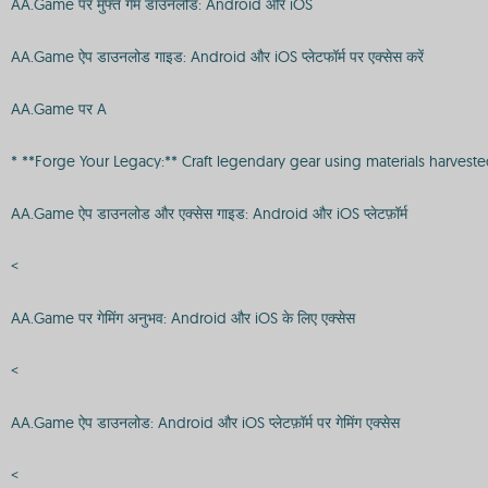
AA.Game पर मुफ्त गेम डाउनलोड: Android और iOS
AA.Game ऐप डाउनलोड गाइड: Android और iOS प्लेटफॉर्म पर एक्सेस करें
AA.Game पर A
* **Forge Your Legacy:** Craft legendary gear using materials harveste
AA.Game ऐप डाउनलोड और एक्सेस गाइड: Android और iOS प्लेटफ़ॉर्म
<
AA.Game पर गेमिंग अनुभव: Android और iOS के लिए एक्सेस
<
AA.Game ऐप डाउनलोड: Android और iOS प्लेटफ़ॉर्म पर गेमिंग एक्सेस
<