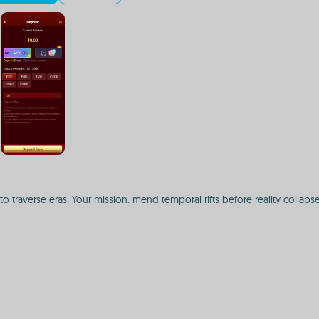
 to traverse eras. Your mission: mend temporal rifts before reality collaps