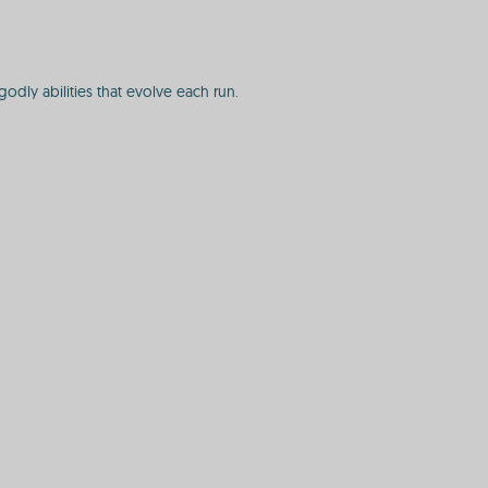
dly abilities that evolve each run.