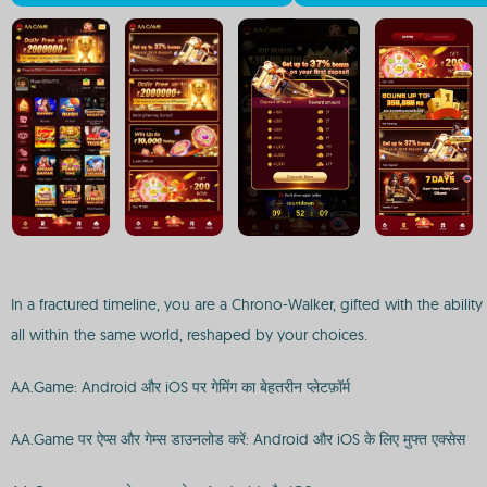
In a fractured timeline, you are a Chrono-Walker, gifted with the ability
all within the same world, reshaped by your choices.
AA.Game: Android और iOS पर गेमिंग का बेहतरीन प्लेटफ़ॉर्म
AA.Game पर ऐप्स और गेम्स डाउनलोड करें: Android और iOS के लिए मुफ्त एक्सेस