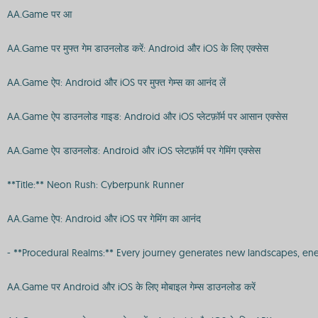
AA.Game पर आ
AA.Game पर मुफ्त गेम डाउनलोड करें: Android और iOS के लिए एक्सेस
AA.Game ऐप: Android और iOS पर मुफ्त गेम्स का आनंद लें
AA.Game ऐप डाउनलोड गाइड: Android और iOS प्लेटफ़ॉर्म पर आसान एक्सेस
AA.Game ऐप डाउनलोड: Android और iOS प्लेटफ़ॉर्म पर गेमिंग एक्सेस
**Title:** Neon Rush: Cyberpunk Runner
AA.Game ऐप: Android और iOS पर गेमिंग का आनंद
- **Procedural Realms:** Every journey generates new landscapes, en
AA.Game पर Android और iOS के लिए मोबाइल गेम्स डाउनलोड करें