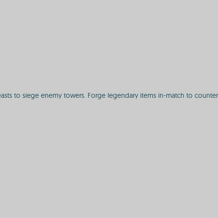
 beasts to siege enemy towers. Forge legendary items in-match to counte