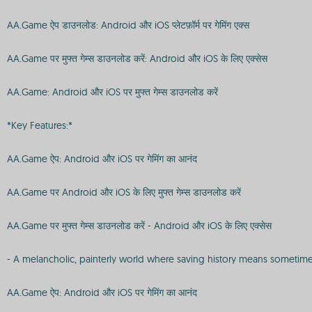
AA.Game ऐप डाउनलोड: Android और iOS प्लेटफ़ॉर्म पर गेमिंग एक्स
AA.Game पर मुफ्त गेम्स डाउनलोड करें: Android और iOS के लिए एक्सेस
AA.Game: Android और iOS पर मुफ्त गेम्स डाउनलोड करें
*Key Features:*
AA.Game ऐप: Android और iOS पर गेमिंग का आनंद
AA.Game पर Android और iOS के लिए मुफ्त गेम्स डाउनलोड करें
AA.Game पर मुफ्त गेम्स डाउनलोड करें - Android और iOS के लिए एक्सेस
- A melancholic, painterly world where saving history means sometimes s
AA.Game ऐप: Android और iOS पर गेमिंग का आनंद