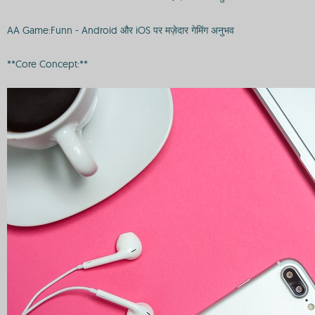
AA Game:Funn - Android और iOS पर मज़ेदार गेमिंग अनुभव
**Core Concept:**