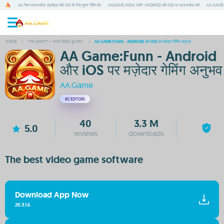
AA गेम्स डाउनलोड: एंड्रॉइड और IOS के लिए मुफ्त गेमिंग ऐप
AAGAME INDIA APP: ANDROID और IOS पर डाउनलोड करें
AA.GAME म
HOME
/
**नए आगमन** – ताज़ा रिलीज़ हुए गेम्स।
/
AA GAME:FUNN - ANDROID और IOS पर मज़ेदार गेमिंग अनुभव
AA Game:Funn - Android
और iOS पर मज़ेदार गेमिंग अनुभव
AA.Game
#2
EDITORS
40
3.3 M
5.0
reviews
downloads
The best video game software
Download App Now
20.3.1.6