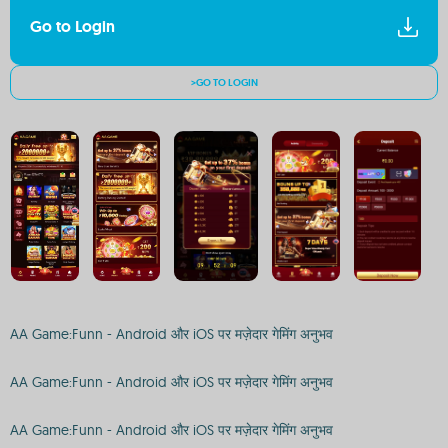
Go to Login
>GO TO LOGIN
AA Game:Funn - Android और iOS पर मज़ेदार गेमिंग अनुभव
AA Game:Funn - Android और iOS पर मज़ेदार गेमिंग अनुभव
AA Game:Funn - Android और iOS पर मज़ेदार गेमिंग अनुभव