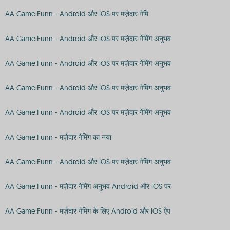
AA Game:Funn - Android और iOS पर मज़ेदार गेमि
AA Game:Funn - Android और iOS पर मज़ेदार गेमिंग अनुभव
AA Game:Funn - Android और iOS पर मज़ेदार गेमिंग अनुभव
AA Game:Funn - Android और iOS पर मज़ेदार गेमिंग अनुभव
AA Game:Funn - Android और iOS पर मज़ेदार गेमिंग अनुभव
AA Game:Funn - मज़ेदार गेमिंग का नया
AA Game:Funn - Android और iOS पर मज़ेदार गेमिंग अनुभव
AA Game:Funn - मज़ेदार गेमिंग अनुभव Android और iOS पर
AA Game:Funn - मज़ेदार गेमिंग के लिए Android और iOS ऐप